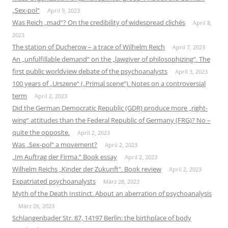
„Sex-pol“
April 9, 2023
Was Reich „mad“? On the credibility of widespread clichés
April 8,
2023
The station of Ducherow – a trace of Wilhelm Reich
April 7, 2023
An „unfulfillable demand“ on the „lawgiver of philosophizing“. The
first public worldview debate of the psychoanalysts
April 3, 2023
100 years of „Urszene“ („Primal scene“). Notes on a controversial
term
April 2, 2023
Did the German Democratic Republic (GDR) produce more „right-
wing“ attitudes than the Federal Republic of Germany (FRG)? No –
quite the opposite.
April 2, 2023
Was „Sex-pol“ a movement?
April 2, 2023
„Im Auftrag der Firma.“ Book essay
April 2, 2023
Wilhelm Reichs „Kinder der Zukunft“. Book review
April 2, 2023
Expatriated psychoanalysts
März 28, 2023
Myth of the Death Instinct. About an aberration of psychoanalysis
März 26, 2023
Schlangenbader Str. 87, 14197 Berlin: the birthplace of body