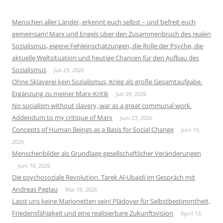
Menschen aller Länder, erkennt euch selbst – und befreit euch
gemeinsam! Marx und Engels über den Zusammenbruch des realen
Sozialismus, eigene Fehleinschätzungen, die Rolle der Psyche, die
aktuelle Weltsituation und heutige Chancen für den Aufbau des
Sozialismus
Juli 29, 2026
Ohne Sklaverei kein Sozialismus, Krieg als große Gesamtaufgabe.
Ergänzung zu meiner Marx-Kritik
Juli 29, 2026
No socialism without slavery, war as a great communal work.
Addendum to my critique of Marx
Juni 23, 2026
Concepts of Human Beings as a Basis for Social Change
Juni 19,
2026
Menschenbilder als Grundlage gesellschaftlicher Veränderungen
Juni 18, 2026
Die psychosoziale Revolution. Tarek Al-Ubaidi im Gespräch mit
Andreas Peglau
Mai 18, 2026
Lasst uns keine Marionetten sein! Plädoyer für Selbstbestimmtheit,
Friedensfähigkeit und eine realisierbare Zukunftsvision
April 13,