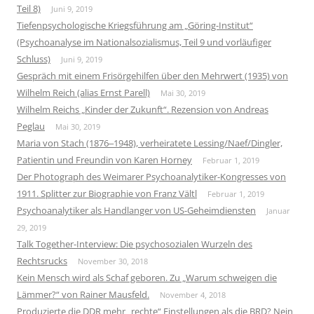
Teil 8)
Juni 9, 2019
Tiefenpsychologische Kriegsführung am „Göring-Institut“
(Psychoanalyse im Nationalsozialismus, Teil 9 und vorläufiger
Schluss)
Juni 9, 2019
Gespräch mit einem Frisörgehilfen über den Mehrwert (1935) von
Wilhelm Reich (alias Ernst Parell)
Mai 30, 2019
Wilhelm Reichs „Kinder der Zukunft“. Rezension von Andreas
Peglau
Mai 30, 2019
Maria von Stach (1876‒1948), verheiratete Lessing/Naef/Dingler,
Patientin und Freundin von Karen Horney
Februar 1, 2019
Der Photograph des Weimarer Psychoanalytiker-Kongresses von
1911. Splitter zur Biographie von Franz Vältl
Februar 1, 2019
Psychoanalytiker als Handlanger von US-Geheimdiensten
Januar
29, 2019
Talk Together-Interview: Die psychosozialen Wurzeln des
Rechtsrucks
November 30, 2018
Kein Mensch wird als Schaf geboren. Zu „Warum schweigen die
Lämmer?“ von Rainer Mausfeld.
November 4, 2018
Produzierte die DDR mehr „rechte“ Einstellungen als die BRD? Nein