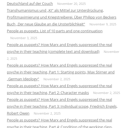
Deutschland auf der Couch
November 20, 2025
Transhumanismus und „KI“ als Mittel zur Unterdrückung,
Profitmaximierung und Kriegstreiberei. Über Philipp von Beckers
Buch „Der neue Glaube an die Unsterblichkeit“
November 9, 2025
People as puppets. List of 10 parts and one continuation
November 3, 2025
People as puppets? How Marx and Engels suppressed the real
psyche in their teaching (complete text and download)
November
2, 2025
People as puppets? How Marx and Engels suppressed the real
psyche in their teaching, Part 1: Starting points, Max Stirner and
„German Ideology“
November 2, 2025
People as puppets? How Marx and Engels suppressed the real
psyche in their teaching, Part 2: Character masks
November 2, 2025
People as puppets? How Marx and Engels suppressed the real
psyche in their teaching, Part 3: Individual scope, Friedrich Engels,
Robert Owen
November 2, 2025
People as puppets? How Marx and Engels suppressed the real
psyche in their teaching, Part 4: Condition of the working class,