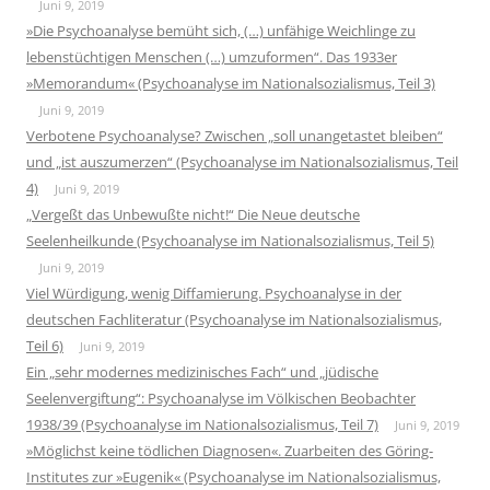
Juni 9, 2019
»Die Psychoanalyse bemüht sich, (…) unfähige Weichlinge zu
lebenstüchtigen Menschen (…) umzuformen“. Das 1933er
»Memorandum« (Psychoanalyse im Nationalsozialismus, Teil 3)
Juni 9, 2019
Verbotene Psychoanalyse? Zwischen „soll unangetastet bleiben“
und „ist auszumerzen“ (Psychoanalyse im Nationalsozialismus, Teil
4)
Juni 9, 2019
„Vergeßt das Unbewußte nicht!“ Die Neue deutsche
Seelenheilkunde (Psychoanalyse im Nationalsozialismus, Teil 5)
Juni 9, 2019
Viel Würdigung, wenig Diffamierung. Psychoanalyse in der
deutschen Fachliteratur (Psychoanalyse im Nationalsozialismus,
Teil 6)
Juni 9, 2019
Ein „sehr modernes medizinisches Fach“ und „jüdische
Seelenvergiftung“: Psychoanalyse im Völkischen Beobachter
1938/39 (Psychoanalyse im Nationalsozialismus, Teil 7)
Juni 9, 2019
»Möglichst keine tödlichen Diagnosen«. Zuarbeiten des Göring-
Institutes zur »Eugenik« (Psychoanalyse im Nationalsozialismus,