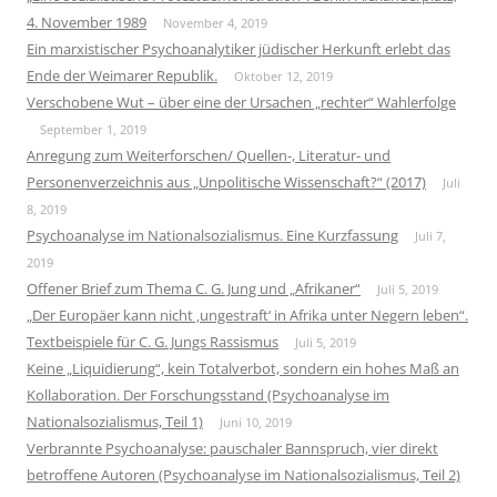
4. November 1989
November 4, 2019
Ein marxistischer Psychoanalytiker jüdischer Herkunft erlebt das
Ende der Weimarer Republik.
Oktober 12, 2019
Verschobene Wut – über eine der Ursachen „rechter“ Wahlerfolge
September 1, 2019
Anregung zum Weiterforschen/ Quellen-, Literatur- und
Personenverzeichnis aus „Unpolitische Wissenschaft?“ (2017)
Juli
8, 2019
Psychoanalyse im Nationalsozialismus. Eine Kurzfassung
Juli 7,
2019
Offener Brief zum Thema C. G. Jung und „Afrikaner“
Juli 5, 2019
„Der Europäer kann nicht ‚ungestraft‘ in Afrika unter Negern leben“.
Textbeispiele für C. G. Jungs Rassismus
Juli 5, 2019
Keine „Liquidierung“, kein Totalverbot, sondern ein hohes Maß an
Kollaboration. Der Forschungsstand (Psychoanalyse im
Nationalsozialismus, Teil 1)
Juni 10, 2019
Verbrannte Psychoanalyse: pauschaler Bannspruch, vier direkt
betroffene Autoren (Psychoanalyse im Nationalsozialismus, Teil 2)