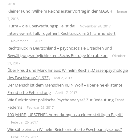
2018
Kleiner Fund: Wilhelm Reichs erster Vortrag in der MASCH
Januar
7, 2018
Hurra – die Überwachungspille ist da!
November 24, 2017
Interview mit Talk Together!: Rechtsruck im 21. Jahrhundert
November 11, 2017
Rechtsruck in Deutschland – psychosoziale Ursachen und
Bewältigungsmöglichkeiten. Sechs Beiträge für rubikon
Oktober
31, 2017
Über Freud und Marx hinaus: Wilhelm Reichs „Massenpsychologie
des Faschismus“ (1933)
Mai 2, 2017
Der Mensch ist dem Menschen KEIN Wolf – über eine eklatante
Freud`sche Fehlleistung
April 17, 2017
Wie funktioniert politische Psychoanalyse? Zur Bedeutung Ernst
Federns
Februar 26, 2017
100 JAHRE „URSZENE“. Anmerkungen zu einem strittigen Begriff
Februar 26, 2017
Wie sähe eine an Wilhelm Reich orientierte Psychoanalyse aus?
Februar 25, 2017