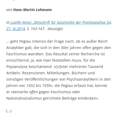
von
Hans-Martin Lohmann
in
Luzifer-Amor. Zeitschrift für Geschichte der Psychoanalyse 54,
27. Jg.2014
, S. 163-167. (Auszüge)
… geht Peglau intensiv der Frage nach, ob es außer Reich
Analytiker gab, die sich in den 30er Jahren offen gegen den
Faschismus wandten. Das Resultat seiner Recherche ist
ernüchternd, ja, wie man feststellen muss, für die
Psyoanalyse beschämend. »[U]nter mehreren Tausend
Artikeln, Rezensionen, Mitteilungen, Büchern und
sonstigen Veröffentlichungen von Psychoanalytikern in den
Jahren von 1932 bis 1939«, die Peglau erfasst hat, konnte
er »keinerlei
o
ff
en
gegen Faschismus oder
Nationalsozialismus gerichtete Beiträge entdecken«.
(…)