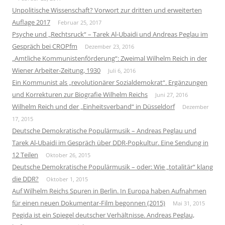
Unpolitische Wissenschaft? Vorwort zur dritten und erweiterten
Auflage 2017
Februar 25, 2017
Psyche und „Rechtsruck“ – Tarek Al-Ubaidi und Andreas Peglau im
Gespräch bei CROPfm
Dezember 23, 2016
„Amtliche Kommunistenförderung“: Zweimal Wilhelm Reich in der
Wiener Arbeiter-Zeitung, 1930
Juli 6, 2016
Ein Kommunist als „revolutionärer Sozialdemokrat“. Ergänzungen
und Korrekturen zur Biografie Wilhelm Reichs
Juni 27, 2016
Wilhelm Reich und der „Einheitsverband“ in Düsseldorf
Dezember
17, 2015
Deutsche Demokratische Populärmusik – Andreas Peglau und
Tarek Al-Ubaidi im Gespräch über DDR-Popkultur. Eine Sendung in
12 Teilen
Oktober 26, 2015
Deutsche Demokratische Populärmusik – oder: Wie „totalitär“ klang
die DDR?
Oktober 1, 2015
Auf Wilhelm Reichs Spuren in Berlin. In Europa haben Aufnahmen
für einen neuen Dokumentar-Film begonnen (2015)
Mai 31, 2015
Pegida ist ein Spiegel deutscher Verhältnisse. Andreas Peglau,