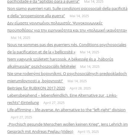
pacificidade e da “aptidão para a guerra”
Mai 14, 2025
Non siamo guerrieri nati. Sulle condizioni psicosociali della pacificità
e della “propensione alla guerra”
Mai 14, 2025
Δεν είμαστε γεννημένοι πολεμιστές. Ψυχοκοινωνικές
προϋποθέσεις για την ειρηνικότητα και την «πολεμική ικανότητα»
Mai 14, 2025
Nous ne sommes pas des guerriers nés. Conditions psychosociales
de la pacification et de la « bellicosité »
Mai 14, 2025
Nem vagyunk született harcosok. A békesség és a „háborús
alkalmasság” pszichoszociális feltételei
Mai 14, 2025
Nie sme rodenými bojovníkmi. O psychosociálnych predpokladoch
mierumilovnosti a „bojovnosti“
Mai 14, 2025
Beiträge für RUBIKON 2017-2020
April 28, 2025
Lebensbejahend – lebensfeindlich. Eine Alternative zur „Links-
rechts“-Einteilung
April 27, 2025
Life-affirming – life-averse. An alternative to the “left-right” division
April 27, 2025
„Psychisch gesunde Menschen wollen keinen Krieg“. Jens Lehrich im
Gespräch mit Andreas Peglau (Video)
April 15, 2025