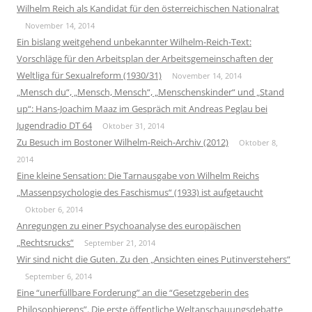
Wilhelm Reich als Kandidat für den österreichischen Nationalrat
November 14, 2014
Ein bislang weitgehend unbekannter Wilhelm-Reich-Text:
Vorschläge für den Arbeitsplan der Arbeitsgemeinschaften der
Weltliga für Sexualreform (1930/31)
November 14, 2014
„Mensch du“, „Mensch, Mensch“, „Menschenskinder“ und „Stand
up“: Hans-Joachim Maaz im Gespräch mit Andreas Peglau bei
Jugendradio DT 64
Oktober 31, 2014
Zu Besuch im Bostoner Wilhelm-Reich-Archiv (2012)
Oktober 8,
2014
Eine kleine Sensation: Die Tarnausgabe von Wilhelm Reichs
„Massenpsychologie des Faschismus“ (1933) ist aufgetaucht
Oktober 6, 2014
Anregungen zu einer Psychoanalyse des europäischen
„Rechtsrucks“
September 21, 2014
Wir sind nicht die Guten. Zu den „Ansichten eines Putinverstehers“
September 6, 2014
Eine “unerfüllbare Forderung” an die “Gesetzgeberin des
Philosophierens”. Die erste öffentliche Weltanschauungsdebatte