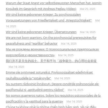
Warum der Staat Angst vor selbstbewussten Menschen hat. Jasmin
Kosubek im Gespräch mit Andreas Peglau (Video)
Mai 25, 2025
Wir sind keine geborenen Krieger. Zu psychosozialen
Voraussetzungen von Friedfertigkeit und „Kriegstüchtigkeit“
Mai
14, 2025
Wir sind keine geborenen Krieger. Übersetzungen
Mai 14, 2025
We are not born warriors. On the psychosocial prerequisites for
peacefulness and “warlike“ behavior
Mai 14, 2025
Мы не рождены воинами. О психосоциальных предпосылках
миролюбия и «воинственности»
Mai 14, 2025
我们并不是天生的战士。关于和平与「战争能力」的心理社会前提
Mai 14, 2025
Emme ole syntyneet sotureiksi. Psykososiaaliset edellytykset
rauhallisuudelle ja ”sotakyvylle”
Mai 14, 2025
Nu suntem războinici înnăscuți. Despre condițiile psihosociale ale
pacifismului și „aptitudinii pentru război”
Mai 14, 2025
No somos guerreros natos. Sobre los requisitos psicosociales de la
pacificación y la «aptitud para la guerra»
Mai 14, 2025
Chúng ta không phải là những chiến binh bẩm sinh. Về các điều