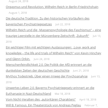
August 24, 2018
Orgasmus und Revolution. Wilhelm Reich in Berlin-Friedrichshain
August 1, 2018
Die deutsche Tradition. Zu den historischen Vorläufern des
bayerischen Psychiatriegesetzes
Juli 22, 2018
Wilhelm Reich und die „Massenpsychologie des Faschismus“ – eine
traurige Leerstelle in der Münzenberg-Zeitschrift „Zukunft“
Juli 13,
2018
Ein wichtiger Film mit wichtigen Auslassungen: „Love, work and
knowledge – the life and trials of Wilhelm Reich” von Kevin Hinchey
und Glenn Orkin.
Juni 24, 2018
Menschenfeindlichkeit 2.0. Die Politik der AfD erinnert an die
dunkelsten Zeiten der deutschen Geschichte
Juni 21, 2018
Mythos Todestrieb. Über einen Irrweg der Psychoanalyse
Juni 13,
2018
Unwertes Leben 2.0. Bayerns Psychiatriegesetz erinnert an die
Euthanasie in Nazi-Deutschland
Mai 18, 2018
Vom Nicht-Veralten des „autoritären Charakters“
April 18, 2018
Will B. Famous. Ein Theaterstück von Andreas Peglau
Februar 7,