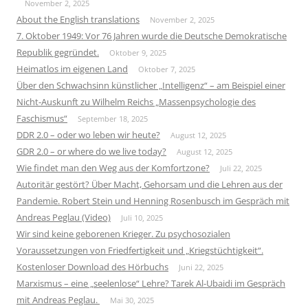
November 2, 2025
About the English translations
November 2, 2025
7. Oktober 1949: Vor 76 Jahren wurde die Deutsche Demokratische
Republik gegründet.
Oktober 9, 2025
Heimatlos im eigenen Land
Oktober 7, 2025
Über den Schwachsinn künstlicher „Intelligenz“ – am Beispiel einer
Nicht-Auskunft zu Wilhelm Reichs „Massenpsychologie des
Faschismus“
September 18, 2025
DDR 2.0 – oder wo leben wir heute?
August 12, 2025
GDR 2.0 – or where do we live today?
August 12, 2025
Wie findet man den Weg aus der Komfortzone?
Juli 22, 2025
Autoritär gestört? Über Macht, Gehorsam und die Lehren aus der
Pandemie. Robert Stein und Henning Rosenbusch im Gespräch mit
Andreas Peglau (Video)
Juli 10, 2025
Wir sind keine geborenen Krieger. Zu psychosozialen
Voraussetzungen von Friedfertigkeit und „Kriegstüchtigkeit“.
Kostenloser Download des Hörbuchs
Juni 22, 2025
Marxismus – eine „seelenlose“ Lehre? Tarek Al-Ubaidi im Gespräch
mit Andreas Peglau.
Mai 30, 2025