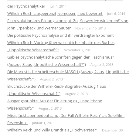
der Psychoanalytiker
Juli 4, 2014
Wilhelm Reich: ausgegrenzt, vergessen, neu bewertet
Juni 6, 2014
Ein revolutionäres Bildungskonzept. Zu „So werden wir lernen!“ von
John Erpenbeck und Werner Sauter
November 16, 2013
Die politische Psychoanalyse und ihr verdrängter Exponent
Wilhelm Reich. Vortrag über wesentliche Inhalte des Buches
„Unpolitische Wissenschaft?“
November 2, 2013
Gab es psychoanalytische Schriften gegen den Faschismus?
(Auszug 3 aus „Unpolitische Wissenschaft?“)
August 2, 2013
Die Marxistische Arbeiterschule MASCH (Auszug 2 aus „Unpolitische
Wissenschaft?“)
August 2, 2013
Bruchstücke der Wilhelm-Reich-Biografie (Auszug 1 aus
„Unpolitische Wissenschaft?“)
August 2, 2013
Ausgangspunkte. Aus der Einleitung zu „Unpolitische
Wissenschaft?“
August 2, 2013
Missglückt aber bedeutsam: „Der Fall Wilhelm Reich“ als Spielfilm.
Rezension
Januar 1, 2013
Wilhelm Reich und Willy Brandt als „Hochverräter“
Dezember 30,