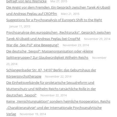
befragt von Jens Wernicke
Mai 27, 2015
Die Angst vor dem Fremden. Ein Gespräch zwischen Tarek Al-Ubaidi
und Andreas Peglau auf CROPfm
März 21, 2015
Suggestions for a Psychoanalysis of Europe’s Shift to the Right
Januar 11, 2015
Psychoanalyse des europäischen „Rechtsrucks“. Gespräch zwischen
Tarek Al-Ubaidi und Andreas Peglau bei CropFM
November 29, 2014
War die „Sex-Pol“ eine Bewegung?
November 23, 2014
Die deutsche „Sexpol“: Massenorganisation oder »kleine
Splittergruppe«? Zur Glaubwürdigkeit Wilhelm Reichs
November
23, 2014
Schlangenbader Str. 87, 14197 Berlin: das Geburtshaus der
Körperpsychotherapie
November 22, 2014
Die Einheitsverbände für proletarische Sexualreform und
Mutterschutz und Wilhelm Reichs tatsächliche Rolle in der
deutschen „Sexpol“
November 22, 2014
Keine „Vernichtungsaktion“ sondern heimliche Kooperation. Reichs
„Charakteranalyse“ und der Internationale Psychoanalytische
Verlag
November 19, 2014