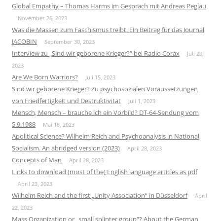
Global Empathy – Thomas Harms im Gespräch mit Andreas Peglau
November 26, 2023
Was die Massen zum Faschismus treibt. Ein Beitrag für das Journal
JACOBIN
September 30, 2023
Interview zu „Sind wir geborene Krieger?“ bei Radio Corax
Juli 20,
2023
Are We Born Warriors?
Juli 15, 2023
Sind wir geborene Krieger? Zu psychosozialen Voraussetzungen
von Friedfertigkeit und Destruktivität
Juli 1, 2023
Mensch, Mensch – brauche ich ein Vorbild? DT-64-Sendung vom
5.9.1988
Mai 18, 2023
Apolitical Science? Wilhelm Reich and Psychoanalysis in National
Socialism. An abridged version (2023)
April 28, 2023
Concepts of Man
April 28, 2023
Links to download (most of the) English language articles as pdf
April 23, 2023
Wilhelm Reich and the first „Unity Association“ in Düsseldorf
April
22, 2023
Mass Organization or „small splinter group“? About the German