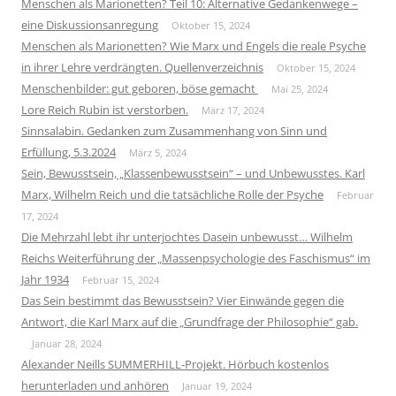
Menschen als Marionetten? Teil 10: Alternative Gedankenwege –
eine Diskussionsanregung
Oktober 15, 2024
Menschen als Marionetten? Wie Marx und Engels die reale Psyche
in ihrer Lehre verdrängten. Quellenverzeichnis
Oktober 15, 2024
Menschenbilder: gut geboren, böse gemacht
Mai 25, 2024
Lore Reich Rubin ist verstorben.
März 17, 2024
Sinnsalabin. Gedanken zum Zusammenhang von Sinn und
Erfüllung, 5.3.2024
März 5, 2024
Sein, Bewusstsein, „Klassenbewusstsein“ – und Unbewusstes. Karl
Marx, Wilhelm Reich und die tatsächliche Rolle der Psyche
Februar
17, 2024
Die Mehrzahl lebt ihr unterjochtes Dasein unbewusst… Wilhelm
Reichs Weiterführung der „Massenpsychologie des Faschismus“ im
Jahr 1934
Februar 15, 2024
Das Sein bestimmt das Bewusstsein? Vier Einwände gegen die
Antwort, die Karl Marx auf die „Grundfrage der Philosophie“ gab.
Januar 28, 2024
Alexander Neills SUMMERHILL-Projekt. Hörbuch kostenlos
herunterladen und anhören
Januar 19, 2024