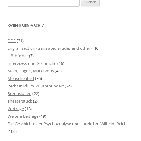
S
u
c
h
KATEGORIEN-ARCHIV
e
n
DDR
(31)
n
English section (translated articles and other)
(46)
a
Hörbücher
(7)
c
Interviews und Gespräche
(46)
h
Marx, Engels, Marxismus
(42)
:
Menschenbild
(76)
Rechtsruck im 21. Jahrhundert
(24)
Rezensionen
(22)
Theaterstück
(2)
Vorträge
(13)
Weitere Beiträge
(19)
Zur Geschichte der Psychoanalyse und speziell zu Wilhelm Reich
(100)