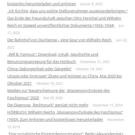
kostenlos herunterladen und anhören
Januar 8, 2023
„Ich fürchte, dass uns solche Stellungnahmen auseinanderbringen.“
Das Ende der Freundschaft zwischen Otto Fenichel und Wilhelm
Reich im Spiegel unveröffentlichter Dokumente (1933–1934)
Juli
17, 2022
Der Bahnhof von Ducherow – eine Spur von Wilhelm Reich
Juni 22,
2022
„Will B. Famous“: Download, Inhalt, Geschichte und
Benutzungsanregung für das Hörbuch
Dezember 21, 2021
China: Geborgenheit oder Gängelei?
Oktober 14, 2021
Utopie oder Dystopie? Zitate und Notizen zu China, Mai 2020 bis
Oktober 2021
Oktober 10, 2021
Medien zur Neuerscheinung der „Massenpsychologie des
Faschismus“ 2020
Mai 29, 2020
Die Diagnose „Rechtsruck“ genügt nicht mehr
Dezember 11, 2019
HÖRBUCH: Wilhelm Reichs „Massenpsychologie des Faschismus“
(1933). Zum Anhören und kostenlosen Herunterladen
November
13, 2019
„Eine sozialistische Protestdemonstration“: Berlin-Alexanderplatz,