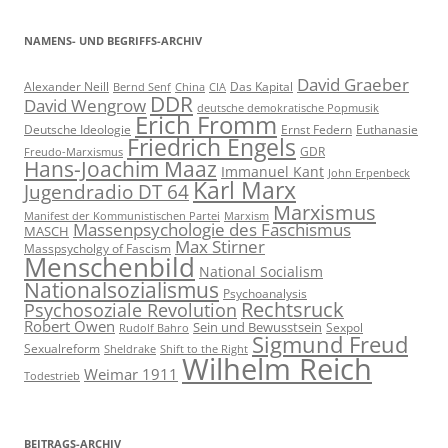
NAMENS- UND BEGRIFFS-ARCHIV
David Graeber
Alexander Neill
Das Kapital
Bernd Senf
China
CIA
DDR
David Wengrow
deutsche demokratische Popmusik
Erich Fromm
Deutsche Ideologie
Ernst Federn
Euthanasie
Friedrich Engels
GDR
Freudo-Marxismus
Hans-Joachim Maaz
Immanuel Kant
John Erpenbeck
Karl Marx
Jugendradio DT 64
Marxismus
Manifest der Kommunistischen Partei
Marxism
Massenpsychologie des Faschismus
MASCH
Max Stirner
Masspsycholgy of Fascism
Menschenbild
National Socialism
Nationalsozialismus
Psychoanalysis
Rechtsruck
Psychosoziale Revolution
Robert Owen
Sein und Bewusstsein
Sexpol
Rudolf Bahro
Sigmund Freud
Sexualreform
Sheldrake
Shift to the Right
Wilhelm Reich
Weimar 1911
Todestrieb
BEITRAGS-ARCHIV