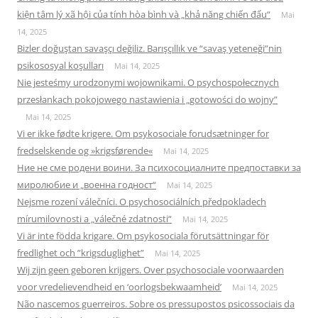
kiện tâm lý xã hội của tính hòa bình và „khả năng chiến đấu“
Mai
14, 2025
Bizler doğuştan savaşçı değiliz. Barışçıllık ve “savaş yeteneği”nin
psikososyal koşulları
Mai 14, 2025
Nie jesteśmy urodzonymi wojownikami. O psychospołecznych
przesłankach pokojowego nastawienia i „gotowości do wojny”
Mai 14, 2025
Vi er ikke fødte krigere. Om psykosociale forudsætninger for
fredselskende og »krigsførende«
Mai 14, 2025
Ние не сме родени воини. За психосоциалните предпоставки за
миролюбие и „военна годност“
Mai 14, 2025
Nejsme rození válečníci. O psychosociálních předpokladech
mírumilovnosti a „válečné zdatnosti“
Mai 14, 2025
Vi är inte födda krigare. Om psykosociala förutsättningar för
fredlighet och ”krigsduglighet”
Mai 14, 2025
Wij zijn geen geboren krijgers. Over psychosociale voorwaarden
voor vredelievendheid en ‘oorlogsbekwaamheid’
Mai 14, 2025
Não nascemos guerreiros. Sobre os pressupostos psicossociais da