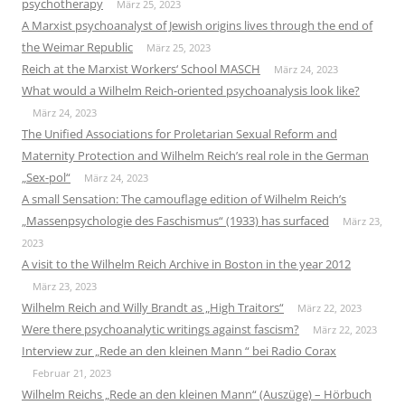
psychotherapy
März 25, 2023
A Marxist psychoanalyst of Jewish origins lives through the end of
the Weimar Republic
März 25, 2023
Reich at the Marxist Workers‘ School MASCH
März 24, 2023
What would a Wilhelm Reich-oriented psychoanalysis look like?
März 24, 2023
The Unified Associations for Proletarian Sexual Reform and
Maternity Protection and Wilhelm Reich’s real role in the German
„Sex-pol“
März 24, 2023
A small Sensation: The camouflage edition of Wilhelm Reich’s
„Massenpsychologie des Faschismus“ (1933) has surfaced
März 23,
2023
A visit to the Wilhelm Reich Archive in Boston in the year 2012
März 23, 2023
Wilhelm Reich and Willy Brandt as „High Traitors“
März 22, 2023
Were there psychoanalytic writings against fascism?
März 22, 2023
Interview zur „Rede an den kleinen Mann “ bei Radio Corax
Februar 21, 2023
Wilhelm Reichs „Rede an den kleinen Mann“ (Auszüge) – Hörbuch