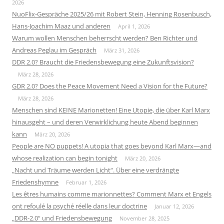
2026
NuoFlix-Gespräche 2025/26 mit Robert Stein, Henning Rosenbusch,
Hans-Joachim Maaz und anderen
April 1, 2026
Warum wollen Menschen beherrscht werden? Ben Richter und
Andreas Peglau im Gespräch
März 31, 2026
DDR 2.0? Braucht die Friedensbewegung eine Zukunftsvision?
März 28, 2026
GDR 2.0? Does the Peace Movement Need a Vision for the Future?
März 28, 2026
Menschen sind KEINE Marionetten! Eine Utopie, die über Karl Marx
hinausgeht – und deren Verwirklichung heute Abend beginnen
kann
März 20, 2026
People are NO puppets! A utopia that goes beyond Karl Marx—and
whose realization can begin tonight
März 20, 2026
„Nacht und Träume werden Licht“. Über eine verdrängte
Friedenshymne
Februar 1, 2026
Les êtres humains comme marionnettes? Comment Marx et Engels
ont refoulé la psyché réelle dans leur doctrine
Januar 12, 2026
„DDR-2.0“ und Friedensbewegung
November 28, 2025