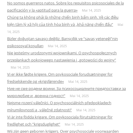
No somos guerreros natos. Sobre los requisitos psicosociales de la
pacificación y la «aptitud para la guerra»
Mai 14, 2025
Chúng ta không phải là những chiến binh bẩm sinh. Về các điều
kiện tâm lý xã hội của tính hòa bình và „khả năng chiến đấu“
Mai
14, 2025
Bizler doğuştan savaşçı değiliz. Barışçıllık ve “savaş yeteneği”nin
psikososyal koşulları
Mai 14, 2025
Nie jesteśmy urodzonymi wojownikami. O psychospołecznych
przesłankach pokojowego nastawienia i „gotowości do wojny”
Mai 14, 2025
Vi er ikke fødte krigere. Om psykosociale forudsætninger for
fredselskende og »krigsførende«
Mai 14, 2025
Ние не сме родени воини. За психосоциалните предпоставки за
миролюбие и „военна годност“
Mai 14, 2025
Nejsme rození válečníci. O psychosociálních předpokladech
mírumilovnosti a „válečné zdatnosti“
Mai 14, 2025
Vi är inte födda krigare. Om psykosociala förutsättningar för
fredlighet och ”krigsduglighet”
Mai 14, 2025
Wij zijn geen geboren krijgers. Over psychosociale voorwaarden