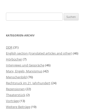
S
u
c
h
KATEGORIEN-ARCHIV
e
n
DDR
(31)
n
English section (translated articles and other)
(46)
a
Hörbücher
(7)
c
Interviews und Gespräche
(46)
h
Marx, Engels, Marxismus
(42)
:
Menschenbild
(76)
Rechtsruck im 21. Jahrhundert
(24)
Rezensionen
(22)
Theaterstück
(2)
Vorträge
(13)
Weitere Beiträge
(19)