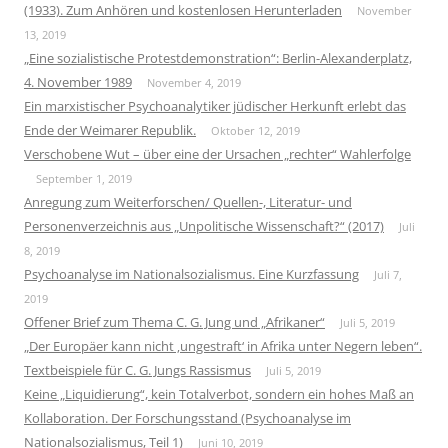
(1933). Zum Anhören und kostenlosen Herunterladen
November
13, 2019
„Eine sozialistische Protestdemonstration“: Berlin-Alexanderplatz,
4. November 1989
November 4, 2019
Ein marxistischer Psychoanalytiker jüdischer Herkunft erlebt das
Ende der Weimarer Republik.
Oktober 12, 2019
Verschobene Wut – über eine der Ursachen „rechter“ Wahlerfolge
September 1, 2019
Anregung zum Weiterforschen/ Quellen-, Literatur- und
Personenverzeichnis aus „Unpolitische Wissenschaft?“ (2017)
Juli
8, 2019
Psychoanalyse im Nationalsozialismus. Eine Kurzfassung
Juli 7,
2019
Offener Brief zum Thema C. G. Jung und „Afrikaner“
Juli 5, 2019
„Der Europäer kann nicht ‚ungestraft‘ in Afrika unter Negern leben“.
Textbeispiele für C. G. Jungs Rassismus
Juli 5, 2019
Keine „Liquidierung“, kein Totalverbot, sondern ein hohes Maß an
Kollaboration. Der Forschungsstand (Psychoanalyse im
Nationalsozialismus, Teil 1)
Juni 10, 2019