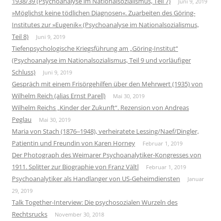
1938/39 (Psychoanalyse im Nationalsozialismus, Teil 7)
Juni 9, 2019
»Möglichst keine tödlichen Diagnosen«. Zuarbeiten des Göring-
Institutes zur »Eugenik« (Psychoanalyse im Nationalsozialismus,
Teil 8)
Juni 9, 2019
Tiefenpsychologische Kriegsführung am „Göring-Institut“
(Psychoanalyse im Nationalsozialismus, Teil 9 und vorläufiger
Schluss)
Juni 9, 2019
Gespräch mit einem Frisörgehilfen über den Mehrwert (1935) von
Wilhelm Reich (alias Ernst Parell)
Mai 30, 2019
Wilhelm Reichs „Kinder der Zukunft“. Rezension von Andreas
Peglau
Mai 30, 2019
Maria von Stach (1876‒1948), verheiratete Lessing/Naef/Dingler,
Patientin und Freundin von Karen Horney
Februar 1, 2019
Der Photograph des Weimarer Psychoanalytiker-Kongresses von
1911. Splitter zur Biographie von Franz Vältl
Februar 1, 2019
Psychoanalytiker als Handlanger von US-Geheimdiensten
Januar
29, 2019
Talk Together-Interview: Die psychosozialen Wurzeln des
Rechtsrucks
November 30, 2018