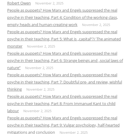
Robert Owen
November 2, 2025
People as puppets? How Marx and Engels suppressed the real
psyche in their teaching, Part 4: Condition of the working class,
empty heads and human-creating work
November 2, 2025
People as puppets? How Marx and Engels suppressed the real
psyche in their teaching, Part 5: What is „capital“?/ The animated
monster
November 2, 2025
People as puppets? How Marx and Engels suppressed the real
psyche in their teaching, Part 6: Strange beings and „social laws of
nature“
November 2, 2025
People as puppets? How Marx and Engels suppressed the real
psyche in their teaching, Part 7: Doubtful pre- and review, wishful
thinking
November 2, 2025
People as puppets? How Marx and Engels suppressed the real
psyche in their teaching, Part 8: From Immanuel Kant to child
labour
November 2, 2025
People as puppets? How Marx and Engels suppressed the real
psyche in their teaching, Part 9: Vulgar psychology, half-hearted
mitigations and conclusion
November 2, 2025