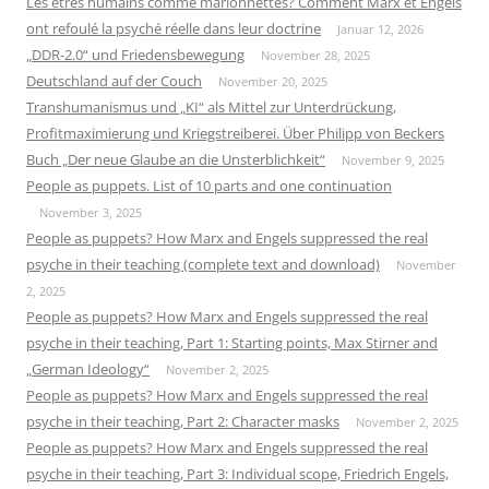
Les êtres humains comme marionnettes? Comment Marx et Engels
ont refoulé la psyché réelle dans leur doctrine
Januar 12, 2026
„DDR-2.0“ und Friedensbewegung
November 28, 2025
Deutschland auf der Couch
November 20, 2025
Transhumanismus und „KI“ als Mittel zur Unterdrückung,
Profitmaximierung und Kriegstreiberei. Über Philipp von Beckers
Buch „Der neue Glaube an die Unsterblichkeit“
November 9, 2025
People as puppets. List of 10 parts and one continuation
November 3, 2025
People as puppets? How Marx and Engels suppressed the real
psyche in their teaching (complete text and download)
November
2, 2025
People as puppets? How Marx and Engels suppressed the real
psyche in their teaching, Part 1: Starting points, Max Stirner and
„German Ideology“
November 2, 2025
People as puppets? How Marx and Engels suppressed the real
psyche in their teaching, Part 2: Character masks
November 2, 2025
People as puppets? How Marx and Engels suppressed the real
psyche in their teaching, Part 3: Individual scope, Friedrich Engels,