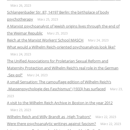
März 26, 2023
Schlangenbader Str. 87, 14197 Berlin: the birthplace of body
psychotherapy
März 25, 2023
A Marxist psychoanalyst of Jewish origins lives through the end of
the Weimar Republic
März 25, 2023
Reich at the Marxist Workers‘ School MASCH
März 24, 2023
What would a Wilhelm Reich-oriented psychoanalysis look like?
März 24, 2023
The Unified Associations for Proletarian Sexual Reform and
Maternity Protection and Wilhelm Reich’s real role in the German
„Sex-pol“
März 24, 2023
A small Sensation: The camouflage edition of Wilhelm Reich’s
„Massenpsychologie des Faschismus“ (1933) has surfaced
März 23,
2023
A visit to the Wilhelm Reich Archive in Boston in the year 2012
März 23, 2023
Wilhelm Reich and Willy Brandt as „High Traitors“
März 22, 2023
Were there psychoanalytic writings against fascism?
März 22, 2023