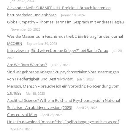
Januar 28, 2024
Alexander Neills SUMMERHILL-Projekt. Hörbuch kostenlos
herunterladen und anhören
Januar 19, 2024
Global Empathy – Thomas Harms im Gespräch mit Andreas Peglau
November 26, 2023
Was die Massen zum Faschismus treibt. Ein Beitrag für das Journal
JACOBIN
September 30, 2023
Interview zu „Sind wir geborene Krieger?“ bei Radio Corax
Juli 20,
2023
Are We Born Warriors?
Juli 15, 2023
Sind wir geborene Krieger? Zu psychosozialen Voraussetzungen
von Friedfertigkeit und Destruktivität
Juli 1, 2023
Mensch, Mensch – brauche ich ein Vorbild? DT-64-Sendung vom
5.9.1988
Mai 18, 2023
Apolitical Science? Wilhelm Reich and Psychoanalysis in National
Socialism. An abridged version (2023)
April 28, 2023
Concepts of Man
April 28, 2023
Links to download (most of the) English language articles as pdf
April 23, 2023