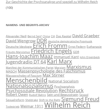
Zur Geschichte der Psychoanalyse und speziell zu Wilhelm Reich
(100)
NAMENS- UND BEGRIFFS-ARCHIV
David Graeber
Alexander Neill
Das Kapital
Bernd Senf
China
CIA
DDR
David Wengrow
deutsche demokratische Popmusik
Erich Fromm
Deutsche Ideologie
Ernst Federn
Euthanasie
Friedrich Engels
GDR
Freudo-Marxismus
Hans-Joachim Maaz
Immanuel Kant
John Erpenbeck
Karl Marx
Jugendradio DT 64
Marxismus
Manifest der Kommunistischen Partei
Marxism
Massenpsychologie des Faschismus
MASCH
Max Stirner
Masspsycholgy of Fascism
Menschenbild
National Socialism
Nationalsozialismus
Psychoanalysis
Rechtsruck
Psychosoziale Revolution
Robert Owen
Sein und Bewusstsein
Sexpol
Rudolf Bahro
Sigmund Freud
Sexualreform
Sheldrake
Shift to the Right
Wilhelm Reich
Weimar 1911
Todestrieb