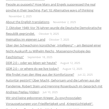
People as puppets? How Marx and Engels suppressed the real
psyche in their teaching, Part 10: Alternative ways of thinking
November 2, 2025
About the English translations
November 2, 2025
7. Oktober 1949: Vor 76 Jahren wurde die Deutsche Demokratische
Republik gegründet.
Oktober 9, 2025
Heimatlos im eigenen Land
Oktober 7, 2025
Über den Schwachsinn künstlicher „Intelligenz“ – am Beispiel einer
Nicht-Auskunft zu Wilhelm Reichs „Massenpsychologie des
Faschismus“
September 18, 2025
DDR 2.0 – oder wo leben wir heute?
August 12, 2025
GDR 2.0 – or where do we live today?
August 12, 2025
Wie findet man den Weg aus der Komfortzone?
Juli 22, 2025
Autoritär gestört? Über Macht, Gehorsam und die Lehren aus der
Pandemie. Robert Stein und Henning Rosenbusch im Gespräch mit
Andreas Peglau (Video)
Juli 10, 2025
Wir sind keine geborenen Krieger. Zu psychosozialen
Voraussetzungen von Friedfertigkeit und „Kriegstüchtigkeit“.