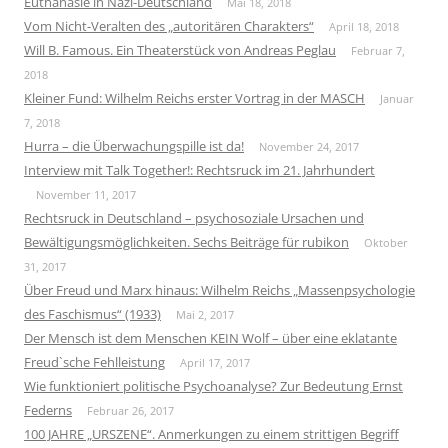
Euthanasie in Nazi-Deutschland
Mai 18, 2018
Vom Nicht-Veralten des „autoritären Charakters“
April 18, 2018
Will B. Famous. Ein Theaterstück von Andreas Peglau
Februar 7,
2018
Kleiner Fund: Wilhelm Reichs erster Vortrag in der MASCH
Januar
7, 2018
Hurra – die Überwachungspille ist da!
November 24, 2017
Interview mit Talk Together!: Rechtsruck im 21. Jahrhundert
November 11, 2017
Rechtsruck in Deutschland – psychosoziale Ursachen und
Bewältigungsmöglichkeiten. Sechs Beiträge für rubikon
Oktober
31, 2017
Über Freud und Marx hinaus: Wilhelm Reichs „Massenpsychologie
des Faschismus“ (1933)
Mai 2, 2017
Der Mensch ist dem Menschen KEIN Wolf – über eine eklatante
Freud`sche Fehlleistung
April 17, 2017
Wie funktioniert politische Psychoanalyse? Zur Bedeutung Ernst
Federns
Februar 26, 2017
100 JAHRE „URSZENE“. Anmerkungen zu einem strittigen Begriff