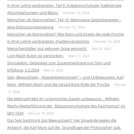
in ihrer Lehre verdrängten. Teil 9: Vulgärpsychologie, halbherzige
Abschwächungen und Bilanz
Oktober 15, 2024
Menschen als Marionetten? Teil 10: Alternative Gedankenwege –
eine Diskussionsanregung
Oktober 15, 2024
Menschen als Marionetten? Wie Marx und Engels die reale Psyche
in ihrer Lehre verdrängten. Quellenverzeichnis
Oktober 15, 2024
Menschenbilder: gut geboren, böse gemacht
Mai 25, 2024
Lore Reich Rubin ist verstorben.
März 17, 2024
Sinnsalabin. Gedanken zum Zusammenhang von Sinn und
Erfüllung, 5.3.2024
März 5, 2024
Sein, Bewusstsein, „Klassenbewusstsein“ – und Unbewusstes. Karl
Marx, Wilhelm Reich und die tatsächliche Rolle der Psyche
Februar
17, 2024
Die Mehrzahl lebt ihr unterjochtes Dasein unbewusst… Wilhelm
Reichs Weiterführung der „Massenpsychologie des Faschismus“ im
Jahr 1934
Februar 15, 2024
Das Sein bestimmt das Bewusstsein? Vier Einwände gegen die
Antwort, die Karl Marx auf die „Grundfrage der Philosophie“ gab.