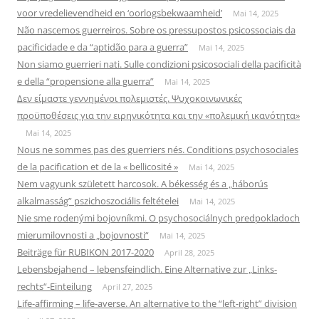
voor vredelievendheid en ‘oorlogsbekwaamheid’
Mai 14, 2025
Não nascemos guerreiros. Sobre os pressupostos psicossociais da
pacificidade e da “aptidão para a guerra”
Mai 14, 2025
Non siamo guerrieri nati. Sulle condizioni psicosociali della pacificità
e della “propensione alla guerra”
Mai 14, 2025
Δεν είμαστε γεννημένοι πολεμιστές. Ψυχοκοινωνικές
προϋποθέσεις για την ειρηνικότητα και την «πολεμική ικανότητα»
Mai 14, 2025
Nous ne sommes pas des guerriers nés. Conditions psychosociales
de la pacification et de la « bellicosité »
Mai 14, 2025
Nem vagyunk született harcosok. A békesség és a „háborús
alkalmasság” pszichoszociális feltételei
Mai 14, 2025
Nie sme rodenými bojovníkmi. O psychosociálnych predpokladoch
mierumilovnosti a „bojovnosti“
Mai 14, 2025
Beiträge für RUBIKON 2017-2020
April 28, 2025
Lebensbejahend – lebensfeindlich. Eine Alternative zur „Links-
rechts“-Einteilung
April 27, 2025
Life-affirming – life-averse. An alternative to the “left-right” division