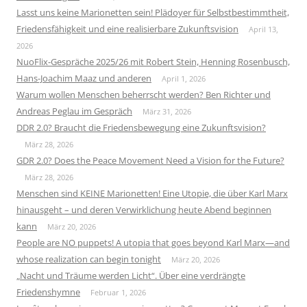
Lasst uns keine Marionetten sein! Plädoyer für Selbstbestimmtheit,
Friedensfähigkeit und eine realisierbare Zukunftsvision
April 13,
2026
NuoFlix-Gespräche 2025/26 mit Robert Stein, Henning Rosenbusch,
Hans-Joachim Maaz und anderen
April 1, 2026
Warum wollen Menschen beherrscht werden? Ben Richter und
Andreas Peglau im Gespräch
März 31, 2026
DDR 2.0? Braucht die Friedensbewegung eine Zukunftsvision?
März 28, 2026
GDR 2.0? Does the Peace Movement Need a Vision for the Future?
März 28, 2026
Menschen sind KEINE Marionetten! Eine Utopie, die über Karl Marx
hinausgeht – und deren Verwirklichung heute Abend beginnen
kann
März 20, 2026
People are NO puppets! A utopia that goes beyond Karl Marx—and
whose realization can begin tonight
März 20, 2026
„Nacht und Träume werden Licht“. Über eine verdrängte
Friedenshymne
Februar 1, 2026