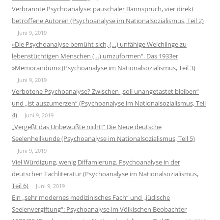
Verbrannte Psychoanalyse: pauschaler Bannspruch, vier direkt
betroffene Autoren (Psychoanalyse im Nationalsozialismus, Teil 2)
Juni 9, 2019
»Die Psychoanalyse bemüht sich, (…) unfähige Weichlinge zu
lebenstüchtigen Menschen (…) umzuformen“. Das 1933er
»Memorandum« (Psychoanalyse im Nationalsozialismus, Teil 3)
Juni 9, 2019
Verbotene Psychoanalyse? Zwischen „soll unangetastet bleiben“
und „ist auszumerzen“ (Psychoanalyse im Nationalsozialismus, Teil
4)
Juni 9, 2019
„Vergeßt das Unbewußte nicht!“ Die Neue deutsche
Seelenheilkunde (Psychoanalyse im Nationalsozialismus, Teil 5)
Juni 9, 2019
Viel Würdigung, wenig Diffamierung. Psychoanalyse in der
deutschen Fachliteratur (Psychoanalyse im Nationalsozialismus,
Teil 6)
Juni 9, 2019
Ein „sehr modernes medizinisches Fach“ und „jüdische
Seelenvergiftung“: Psychoanalyse im Völkischen Beobachter