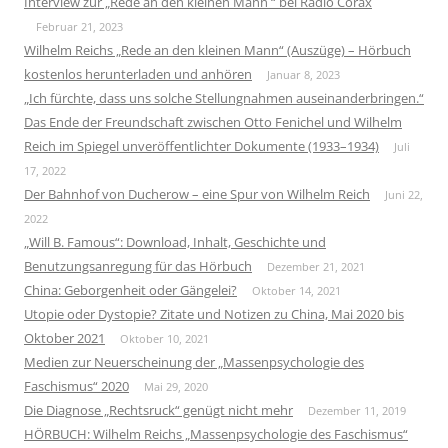
Interview zur „Rede an den kleinen Mann “ bei Radio Corax
Februar 21, 2023
Wilhelm Reichs „Rede an den kleinen Mann“ (Auszüge) – Hörbuch
kostenlos herunterladen und anhören
Januar 8, 2023
„Ich fürchte, dass uns solche Stellungnahmen auseinanderbringen.“
Das Ende der Freundschaft zwischen Otto Fenichel und Wilhelm
Reich im Spiegel unveröffentlichter Dokumente (1933–1934)
Juli
17, 2022
Der Bahnhof von Ducherow – eine Spur von Wilhelm Reich
Juni 22,
2022
„Will B. Famous“: Download, Inhalt, Geschichte und
Benutzungsanregung für das Hörbuch
Dezember 21, 2021
China: Geborgenheit oder Gängelei?
Oktober 14, 2021
Utopie oder Dystopie? Zitate und Notizen zu China, Mai 2020 bis
Oktober 2021
Oktober 10, 2021
Medien zur Neuerscheinung der „Massenpsychologie des
Faschismus“ 2020
Mai 29, 2020
Die Diagnose „Rechtsruck“ genügt nicht mehr
Dezember 11, 2019
HÖRBUCH: Wilhelm Reichs „Massenpsychologie des Faschismus“