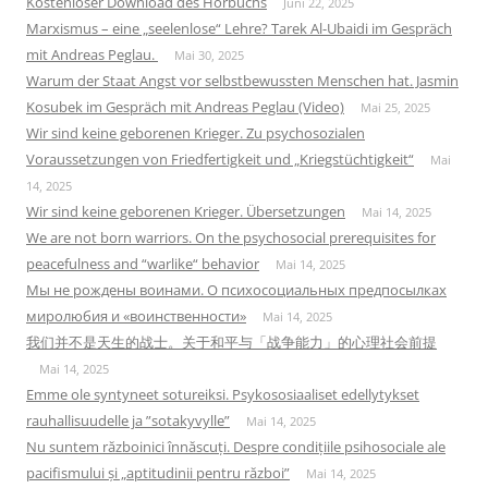
Kostenloser Download des Hörbuchs
Juni 22, 2025
Marxismus – eine „seelenlose“ Lehre? Tarek Al-Ubaidi im Gespräch
mit Andreas Peglau.
Mai 30, 2025
Warum der Staat Angst vor selbstbewussten Menschen hat. Jasmin
Kosubek im Gespräch mit Andreas Peglau (Video)
Mai 25, 2025
Wir sind keine geborenen Krieger. Zu psychosozialen
Voraussetzungen von Friedfertigkeit und „Kriegstüchtigkeit“
Mai
14, 2025
Wir sind keine geborenen Krieger. Übersetzungen
Mai 14, 2025
We are not born warriors. On the psychosocial prerequisites for
peacefulness and “warlike“ behavior
Mai 14, 2025
Мы не рождены воинами. О психосоциальных предпосылках
миролюбия и «воинственности»
Mai 14, 2025
我们并不是天生的战士。关于和平与「战争能力」的心理社会前提
Mai 14, 2025
Emme ole syntyneet sotureiksi. Psykososiaaliset edellytykset
rauhallisuudelle ja ”sotakyvylle”
Mai 14, 2025
Nu suntem războinici înnăscuți. Despre condițiile psihosociale ale
pacifismului și „aptitudinii pentru război”
Mai 14, 2025