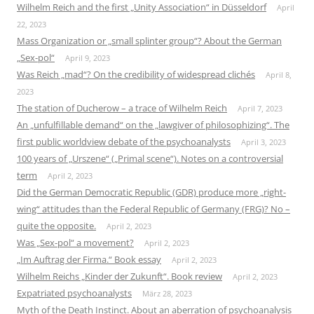
Wilhelm Reich and the first „Unity Association“ in Düsseldorf
April
22, 2023
Mass Organization or „small splinter group“? About the German
„Sex-pol“
April 9, 2023
Was Reich „mad“? On the credibility of widespread clichés
April 8,
2023
The station of Ducherow – a trace of Wilhelm Reich
April 7, 2023
An „unfulfillable demand“ on the „lawgiver of philosophizing“. The
first public worldview debate of the psychoanalysts
April 3, 2023
100 years of „Urszene“ („Primal scene“). Notes on a controversial
term
April 2, 2023
Did the German Democratic Republic (GDR) produce more „right-
wing“ attitudes than the Federal Republic of Germany (FRG)? No –
quite the opposite.
April 2, 2023
Was „Sex-pol“ a movement?
April 2, 2023
„Im Auftrag der Firma.“ Book essay
April 2, 2023
Wilhelm Reichs „Kinder der Zukunft“. Book review
April 2, 2023
Expatriated psychoanalysts
März 28, 2023
Myth of the Death Instinct. About an aberration of psychoanalysis