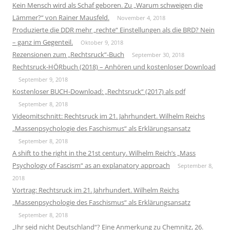
Kein Mensch wird als Schaf geboren. Zu „Warum schweigen die
Lämmer?“ von Rainer Mausfeld.
November 4, 2018
Produzierte die DDR mehr „rechte“ Einstellungen als die BRD? Nein
– ganz im Gegenteil.
Oktober 9, 2018
Rezensionen zum „Rechtsruck“-Buch
September 30, 2018
Rechtsruck-HÖRbuch (2018) – Anhören und kostenloser Download
September 9, 2018
Kostenloser BUCH-Download: „Rechtsruck“ (2017) als pdf
September 8, 2018
Videomitschnitt: Rechtsruck im 21. Jahrhundert. Wilhelm Reichs
„Massenpsychologie des Faschismus“ als Erklärungsansatz
September 8, 2018
A shift to the right in the 21st century. Wilhelm Reich’s „Mass
Psychology of Fascism“ as an explanatory approach
September 8,
2018
Vortrag: Rechtsruck im 21. Jahrhundert. Wilhelm Reichs
„Massenpsychologie des Faschismus“ als Erklärungsansatz
September 8, 2018
„Ihr seid nicht Deutschland“? Eine Anmerkung zu Chemnitz, 26.