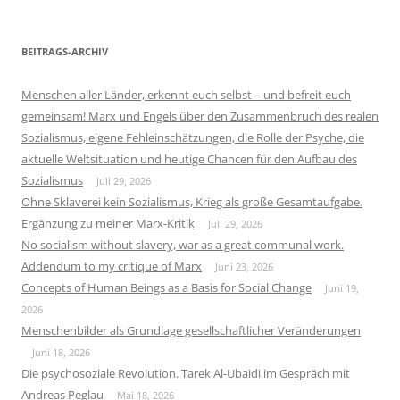
BEITRAGS-ARCHIV
Menschen aller Länder, erkennt euch selbst – und befreit euch
gemeinsam! Marx und Engels über den Zusammenbruch des realen
Sozialismus, eigene Fehleinschätzungen, die Rolle der Psyche, die
aktuelle Weltsituation und heutige Chancen für den Aufbau des
Sozialismus
Juli 29, 2026
Ohne Sklaverei kein Sozialismus, Krieg als große Gesamtaufgabe.
Ergänzung zu meiner Marx-Kritik
Juli 29, 2026
No socialism without slavery, war as a great communal work.
Addendum to my critique of Marx
Juni 23, 2026
Concepts of Human Beings as a Basis for Social Change
Juni 19,
2026
Menschenbilder als Grundlage gesellschaftlicher Veränderungen
Juni 18, 2026
Die psychosoziale Revolution. Tarek Al-Ubaidi im Gespräch mit
Andreas Peglau
Mai 18, 2026