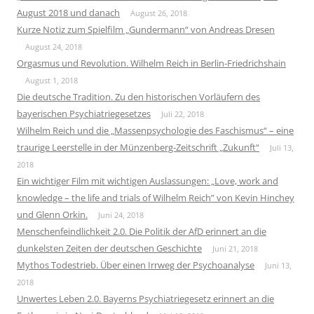
August 2018 und danach
August 26, 2018
Kurze Notiz zum Spielfilm „Gundermann“ von Andreas Dresen
August 24, 2018
Orgasmus und Revolution. Wilhelm Reich in Berlin-Friedrichshain
August 1, 2018
Die deutsche Tradition. Zu den historischen Vorläufern des
bayerischen Psychiatriegesetzes
Juli 22, 2018
Wilhelm Reich und die „Massenpsychologie des Faschismus“ – eine
traurige Leerstelle in der Münzenberg-Zeitschrift „Zukunft“
Juli 13,
2018
Ein wichtiger Film mit wichtigen Auslassungen: „Love, work and
knowledge – the life and trials of Wilhelm Reich” von Kevin Hinchey
und Glenn Orkin.
Juni 24, 2018
Menschenfeindlichkeit 2.0. Die Politik der AfD erinnert an die
dunkelsten Zeiten der deutschen Geschichte
Juni 21, 2018
Mythos Todestrieb. Über einen Irrweg der Psychoanalyse
Juni 13,
2018
Unwertes Leben 2.0. Bayerns Psychiatriegesetz erinnert an die