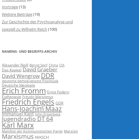
Vorträge
(13)
Weitere Beiträge
(19)
Zur Geschichte der Psychoanalyse und
speziell zu Wilhelm Reich
(100)
NAMENS- UND BEGRIFFS-ARCHIV
Alexander Neill
Bernd Senf
China
CIA
David Graeber
Das Kapital
DDR
David Wengrow
deutsche demokratische Popmusik
Deutsche Ideologie
Erich Fromm
Ernst Federn
Euthanasie
Freudo-Marxismus
Friedrich Engels
GDR
Hans-Joachim Maaz
Immanuel Kant
John Erpenbeck
Jugendradio DT 64
Karl Marx
Manifest der Kommunistischen Partei
Marxism
Marxismus
MASCH