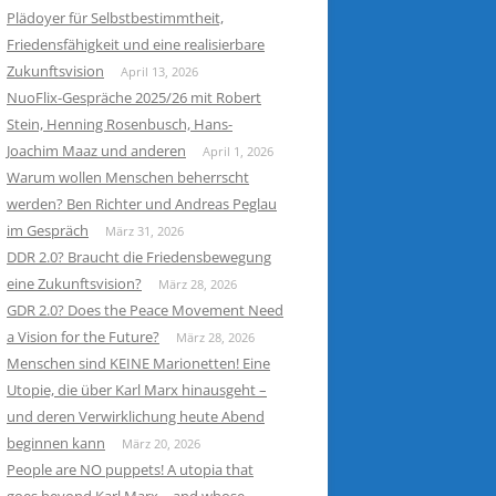
Plädoyer für Selbstbestimmtheit,
Friedensfähigkeit und eine realisierbare
Zukunftsvision
April 13, 2026
NuoFlix-Gespräche 2025/26 mit Robert
Stein, Henning Rosenbusch, Hans-
Joachim Maaz und anderen
April 1, 2026
Warum wollen Menschen beherrscht
werden? Ben Richter und Andreas Peglau
im Gespräch
März 31, 2026
DDR 2.0? Braucht die Friedensbewegung
eine Zukunftsvision?
März 28, 2026
GDR 2.0? Does the Peace Movement Need
a Vision for the Future?
März 28, 2026
Menschen sind KEINE Marionetten! Eine
Utopie, die über Karl Marx hinausgeht –
und deren Verwirklichung heute Abend
beginnen kann
März 20, 2026
People are NO puppets! A utopia that