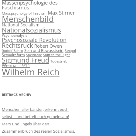
Massenpsychologie des
Faschismus
Max Stirner
Masspsycholgy of Fascism
Menschenbild
National Socialism
Nationalsozialismus
Psychoanalysis
Psychosoziale Revolution
Rechtsruck
Robert Owen
Sein und Bewusstsein
Sexpol
Rudolf Bahro
Sexualreform
Sheldrake
Shift to the Right
Sigmund Freud
Todestrieb
Weimar 1911
Wilhelm Reich
BEITRAGS-ARCHIV
Menschen aller Länder, erkennt euch
selbst – und befreit euch gemeinsam!
Marx und Engels über den
Zusammenbruch des realen Sozialismus,