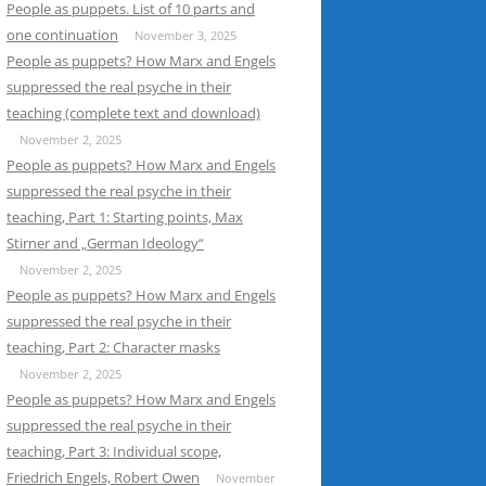
People as puppets. List of 10 parts and
one continuation
November 3, 2025
People as puppets? How Marx and Engels
suppressed the real psyche in their
teaching (complete text and download)
November 2, 2025
People as puppets? How Marx and Engels
suppressed the real psyche in their
teaching, Part 1: Starting points, Max
Stirner and „German Ideology“
November 2, 2025
People as puppets? How Marx and Engels
suppressed the real psyche in their
teaching, Part 2: Character masks
November 2, 2025
People as puppets? How Marx and Engels
suppressed the real psyche in their
teaching, Part 3: Individual scope,
Friedrich Engels, Robert Owen
November