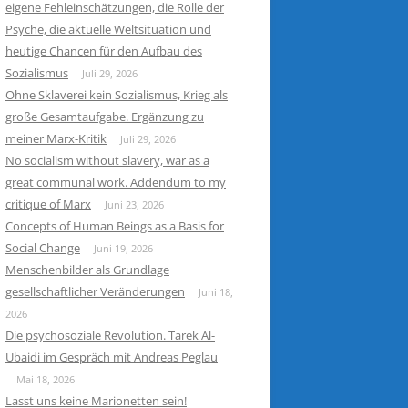
eigene Fehleinschätzungen, die Rolle der
Psyche, die aktuelle Weltsituation und
heutige Chancen für den Aufbau des
Sozialismus
Juli 29, 2026
Ohne Sklaverei kein Sozialismus, Krieg als
große Gesamtaufgabe. Ergänzung zu
meiner Marx-Kritik
Juli 29, 2026
No socialism without slavery, war as a
great communal work. Addendum to my
critique of Marx
Juni 23, 2026
Concepts of Human Beings as a Basis for
Social Change
Juni 19, 2026
Menschenbilder als Grundlage
gesellschaftlicher Veränderungen
Juni 18,
2026
Die psychosoziale Revolution. Tarek Al-
Ubaidi im Gespräch mit Andreas Peglau
Mai 18, 2026
Lasst uns keine Marionetten sein!