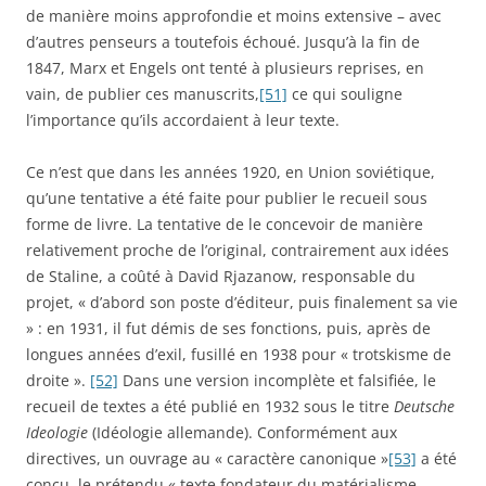
de manière moins approfondie et moins extensive – avec
d’autres penseurs a toutefois échoué. Jusqu’à la fin de
1847, Marx et Engels ont tenté à plusieurs reprises, en
vain, de publier ces manuscrits,
[51]
ce qui souligne
l’importance qu’ils accordaient à leur texte.
Ce n’est que dans les années 1920, en Union soviétique,
qu’une tentative a été faite pour publier le recueil sous
forme de livre. La tentative de le concevoir de manière
relativement proche de l’original, contrairement aux idées
de Staline, a coûté à David Rjazanow, responsable du
projet, « d’abord son poste d’éditeur, puis finalement sa vie
» : en 1931, il fut démis de ses fonctions, puis, après de
longues années d’exil, fusillé en 1938 pour « trotskisme de
droite ».
[52]
Dans une version incomplète et falsifiée, le
recueil de textes a été publié en 1932 sous le titre
Deutsche
Ideologie
(Idéologie allemande). Conformément aux
directives, un ouvrage au « caractère canonique »
[53]
a été
conçu, le prétendu « texte fondateur du matérialisme