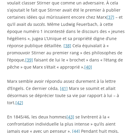
voulait classer Stirner que comme un adversaire. À cela
s’ajoutait le fait que Stirner avait été le premier à publier
certaines idées qui mûrissaient encore chez Marx
[37]
– et
qu’il avait
du succès
. Même Ludwig Feuerbach, à cette
époque numéro 1 incontesté dans le discours des « jeunes
hégéliens », jugea L’Unique et sa propriété digne d’une
réponse publique détaillée.
[38]
Cela équivalait à «
promouvoir Stirner au premier rang » des philosophes de
l’époque,
[39]
faisant de lui le « brochet » dans « l’étang de
pêche » que Marx s’était « approprié ».
[40]
Marx semble avoir répondu assez durement à la lettre
d’Engels. Ce dernier céda,
[41]
Marx se soumit et allait
désormais se déprécier toute sa vie par rapport à lui – à
tort.
[42]
En 1845/46, les deux hommes
[43]
se livrèrent à la «
confrontation individuelle la plus intense » qu’ils aient
jamais eue « avec un penseur ».
[44]
Pendant huit mois,