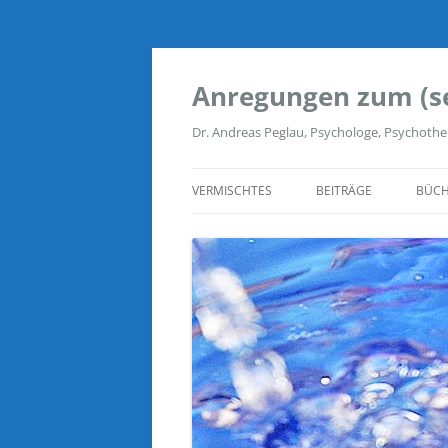
Zum
Inhalt
springen
Anregungen zum (s
Dr. Andreas Peglau, Psychologe, Psychothe
VERMISCHTES
BEITRÄGE
BÜCH