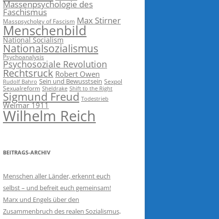
Massenpsychologie des
Faschismus
Max Stirner
Masspsycholgy of Fascism
Menschenbild
National Socialism
Nationalsozialismus
Psychoanalysis
Psychosoziale Revolution
Rechtsruck
Robert Owen
Sein und Bewusstsein
Sexpol
Rudolf Bahro
Sexualreform
Sheldrake
Shift to the Right
Sigmund Freud
Todestrieb
Weimar 1911
Wilhelm Reich
BEITRAGS-ARCHIV
Menschen aller Länder, erkennt euch
selbst – und befreit euch gemeinsam!
Marx und Engels über den
Zusammenbruch des realen Sozialismus,