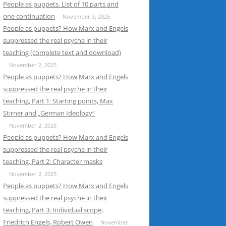
People as puppets. List of 10 parts and
one continuation
November 3, 2025
People as puppets? How Marx and Engels
suppressed the real psyche in their
teaching (complete text and download)
November 2, 2025
People as puppets? How Marx and Engels
suppressed the real psyche in their
teaching, Part 1: Starting points, Max
Stirner and „German Ideology“
November 2, 2025
People as puppets? How Marx and Engels
suppressed the real psyche in their
teaching, Part 2: Character masks
November 2, 2025
People as puppets? How Marx and Engels
suppressed the real psyche in their
teaching, Part 3: Individual scope,
Friedrich Engels, Robert Owen
November