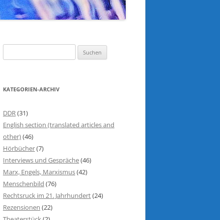
S
u
c
h
KATEGORIEN-ARCHIV
e
n
DDR
(31)
n
English section (translated articles and
a
other)
(46)
c
Hörbücher
(7)
h
Interviews und Gespräche
(46)
:
Marx, Engels, Marxismus
(42)
Menschenbild
(76)
Rechtsruck im 21. Jahrhundert
(24)
Rezensionen
(22)
Theaterstück
(2)