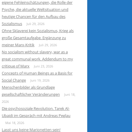
eigene Fehleinschätzungen, die Rolle der
Psyche, die aktuelle Weltsituation und
heutige Chancen für den Aufbau des
Sozialismus
Juli 29, 2026
Ohne Sklaverei kein Sozialismus, Krieg als
große Gesamtaufgabe. Ergänzung zu
meiner Marx-Kritik
Juli 29, 2026
No socialism without slavery, war as a
great communal work. Addendum to my
critique of Marx
Juni 23, 2026
Concepts of Human Beings as a Basis for
Social Change
Juni 19, 2026
Menschenbilder als Grundlage
gesellschaftlicher Veränderungen
Juni 18,
2026
Die psychosoziale Revolution. Tarek Al-
Ubaidi im Gespräch mit Andreas Peglau
Mai 18, 2026
Lasst uns keine Marionetten sein!