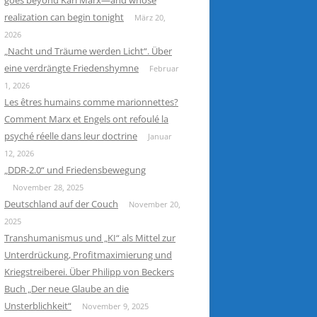
goes beyond Karl Marx—and whose
realization can begin tonight
März 20,
2026
„Nacht und Träume werden Licht“. Über
eine verdrängte Friedenshymne
Februar
1, 2026
Les êtres humains comme marionnettes?
Comment Marx et Engels ont refoulé la
psyché réelle dans leur doctrine
Januar
12, 2026
„DDR-2.0“ und Friedensbewegung
November 28, 2025
Deutschland auf der Couch
November 20,
2025
Transhumanismus und „KI“ als Mittel zur
Unterdrückung, Profitmaximierung und
Kriegstreiberei. Über Philipp von Beckers
Buch „Der neue Glaube an die
Unsterblichkeit“
November 9, 2025