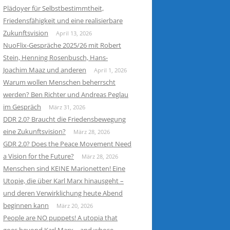
Plädoyer für Selbstbestimmtheit,
Friedensfähigkeit und eine realisierbare
Zukunftsvision
April 13, 2026
NuoFlix-Gespräche 2025/26 mit Robert
Stein, Henning Rosenbusch, Hans-
Joachim Maaz und anderen
April 1, 2026
Warum wollen Menschen beherrscht
werden? Ben Richter und Andreas Peglau
im Gespräch
März 31, 2026
DDR 2.0? Braucht die Friedensbewegung
eine Zukunftsvision?
März 28, 2026
GDR 2.0? Does the Peace Movement Need
a Vision for the Future?
März 28, 2026
Menschen sind KEINE Marionetten! Eine
Utopie, die über Karl Marx hinausgeht –
und deren Verwirklichung heute Abend
beginnen kann
März 20, 2026
People are NO puppets! A utopia that