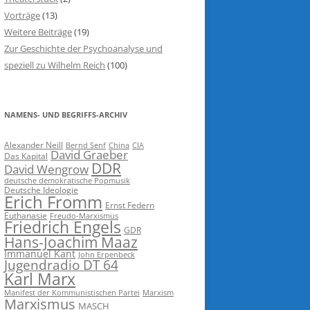
Vorträge
(13)
Weitere Beiträge
(19)
Zur Geschichte der Psychoanalyse und
speziell zu Wilhelm Reich
(100)
NAMENS- UND BEGRIFFS-ARCHIV
Alexander Neill
Bernd Senf
China
CIA
David Graeber
Das Kapital
DDR
David Wengrow
deutsche demokratische Popmusik
Deutsche Ideologie
Erich Fromm
Ernst Federn
Euthanasie
Freudo-Marxismus
Friedrich Engels
GDR
Hans-Joachim Maaz
Immanuel Kant
John Erpenbeck
Jugendradio DT 64
Karl Marx
Manifest der Kommunistischen Partei
Marxism
Marxismus
MASCH