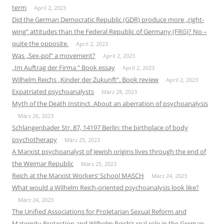
term
April 2, 2023
Did the German Democratic Republic (GDR) produce more „right-
wing“ attitudes than the Federal Republic of Germany (FRG)? No –
quite the opposite.
April 2, 2023
Was „Sex-pol“ a movement?
April 2, 2023
„Im Auftrag der Firma.“ Book essay
April 2, 2023
Wilhelm Reichs „Kinder der Zukunft“. Book review
April 2, 2023
Expatriated psychoanalysts
März 28, 2023
Myth of the Death Instinct. About an aberration of psychoanalysis
März 26, 2023
Schlangenbader Str. 87, 14197 Berlin: the birthplace of body
psychotherapy
März 25, 2023
A Marxist psychoanalyst of Jewish origins lives through the end of
the Weimar Republic
März 25, 2023
Reich at the Marxist Workers‘ School MASCH
März 24, 2023
What would a Wilhelm Reich-oriented psychoanalysis look like?
März 24, 2023
The Unified Associations for Proletarian Sexual Reform and
Maternity Protection and Wilhelm Reich’s real role in the German