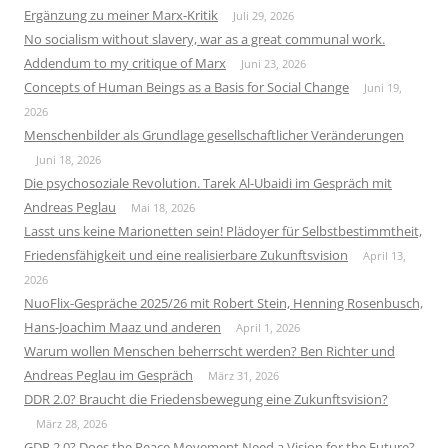
Ergänzung zu meiner Marx-Kritik
Juli 29, 2026
No socialism without slavery, war as a great communal work.
Addendum to my critique of Marx
Juni 23, 2026
Concepts of Human Beings as a Basis for Social Change
Juni 19,
2026
Menschenbilder als Grundlage gesellschaftlicher Veränderungen
Juni 18, 2026
Die psychosoziale Revolution. Tarek Al-Ubaidi im Gespräch mit
Andreas Peglau
Mai 18, 2026
Lasst uns keine Marionetten sein! Plädoyer für Selbstbestimmtheit,
Friedensfähigkeit und eine realisierbare Zukunftsvision
April 13,
2026
NuoFlix-Gespräche 2025/26 mit Robert Stein, Henning Rosenbusch,
Hans-Joachim Maaz und anderen
April 1, 2026
Warum wollen Menschen beherrscht werden? Ben Richter und
Andreas Peglau im Gespräch
März 31, 2026
DDR 2.0? Braucht die Friedensbewegung eine Zukunftsvision?
März 28, 2026
GDR 2.0? Does the Peace Movement Need a Vision for the Future?