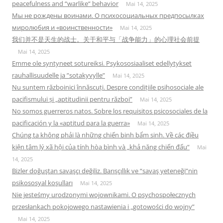
peacefulness and “warlike“ behavior
Mai 14, 2025
Мы не рождены воинами. О психосоциальных предпосылках
миролюбия и «воинственности»
Mai 14, 2025
我们并不是天生的战士。关于和平与「战争能力」的心理社会前提
Mai 14, 2025
Emme ole syntyneet sotureiksi. Psykososiaaliset edellytykset
rauhallisuudelle ja ”sotakyvylle”
Mai 14, 2025
Nu suntem războinici înnăscuți. Despre condițiile psihosociale ale
pacifismului și „aptitudinii pentru război”
Mai 14, 2025
No somos guerreros natos. Sobre los requisitos psicosociales de la
pacificación y la «aptitud para la guerra»
Mai 14, 2025
Chúng ta không phải là những chiến binh bẩm sinh. Về các điều
kiện tâm lý xã hội của tính hòa bình và „khả năng chiến đấu“
Mai
14, 2025
Bizler doğuştan savaşçı değiliz. Barışçıllık ve “savaş yeteneği”nin
psikososyal koşulları
Mai 14, 2025
Nie jesteśmy urodzonymi wojownikami. O psychospołecznych
przesłankach pokojowego nastawienia i „gotowości do wojny”
Mai 14, 2025