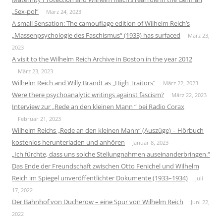
„Sex-pol“
März 24, 2023
A small Sensation: The camouflage edition of Wilhelm Reich’s
„Massenpsychologie des Faschismus“ (1933) has surfaced
März 23,
2023
A visit to the Wilhelm Reich Archive in Boston in the year 2012
März 23, 2023
Wilhelm Reich and Willy Brandt as „High Traitors“
März 22, 2023
Were there psychoanalytic writings against fascism?
März 22, 2023
Interview zur „Rede an den kleinen Mann “ bei Radio Corax
Februar 21, 2023
Wilhelm Reichs „Rede an den kleinen Mann“ (Auszüge) – Hörbuch
kostenlos herunterladen und anhören
Januar 8, 2023
„Ich fürchte, dass uns solche Stellungnahmen auseinanderbringen.“
Das Ende der Freundschaft zwischen Otto Fenichel und Wilhelm
Reich im Spiegel unveröffentlichter Dokumente (1933–1934)
Juli
17, 2022
Der Bahnhof von Ducherow – eine Spur von Wilhelm Reich
Juni 22,
2022