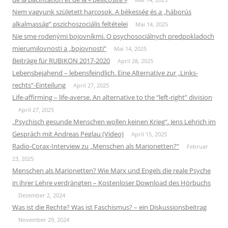
Nem vagyunk született harcosok. A békesség és a „háborús
alkalmasság” pszichoszociális feltételei
Mai 14, 2025
Nie sme rodenými bojovníkmi. O psychosociálnych predpokladoch
mierumilovnosti a „bojovnosti“
Mai 14, 2025
Beiträge für RUBIKON 2017-2020
April 28, 2025
Lebensbejahend – lebensfeindlich. Eine Alternative zur „Links-
rechts“-Einteilung
April 27, 2025
Life-affirming – life-averse. An alternative to the “left-right” division
April 27, 2025
„Psychisch gesunde Menschen wollen keinen Krieg“. Jens Lehrich im
Gespräch mit Andreas Peglau (Video)
April 15, 2025
Radio-Corax-Interview zu „Menschen als Marionetten?“
Februar
23, 2025
Menschen als Marionetten? Wie Marx und Engels die reale Psyche
in ihrer Lehre verdrängten – Kostenloser Download des Hörbuchs
Dezember 2, 2024
Was ist die Rechte? Was ist Faschismus? – ein Diskussionsbeitrag
November 29, 2024