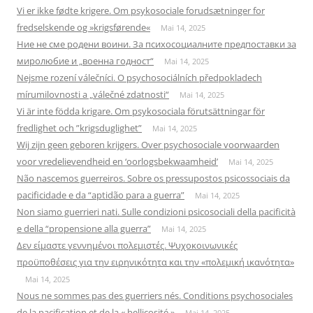
Vi er ikke fødte krigere. Om psykosociale forudsætninger for
fredselskende og »krigsførende«
Mai 14, 2025
Ние не сме родени воини. За психосоциалните предпоставки за
миролюбие и „военна годност“
Mai 14, 2025
Nejsme rození válečníci. O psychosociálních předpokladech
mírumilovnosti a „válečné zdatnosti“
Mai 14, 2025
Vi är inte födda krigare. Om psykosociala förutsättningar för
fredlighet och ”krigsduglighet”
Mai 14, 2025
Wij zijn geen geboren krijgers. Over psychosociale voorwaarden
voor vredelievendheid en ‘oorlogsbekwaamheid’
Mai 14, 2025
Não nascemos guerreiros. Sobre os pressupostos psicossociais da
pacificidade e da “aptidão para a guerra”
Mai 14, 2025
Non siamo guerrieri nati. Sulle condizioni psicosociali della pacificità
e della “propensione alla guerra”
Mai 14, 2025
Δεν είμαστε γεννημένοι πολεμιστές. Ψυχοκοινωνικές
προϋποθέσεις για την ειρηνικότητα και την «πολεμική ικανότητα»
Mai 14, 2025
Nous ne sommes pas des guerriers nés. Conditions psychosociales
de la pacification et de la « bellicosité »
Mai 14, 2025