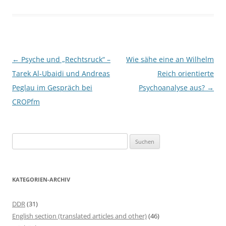
Beitragsnavigation
←
Psyche und „Rechtsruck“ –
Wie sähe eine an Wilhelm
Tarek Al-Ubaidi und Andreas
Reich orientierte
Peglau im Gespräch bei
Psychoanalyse aus?
→
CROPfm
S
u
c
h
KATEGORIEN-ARCHIV
e
n
DDR
(31)
n
English section (translated articles and other)
(46)
a