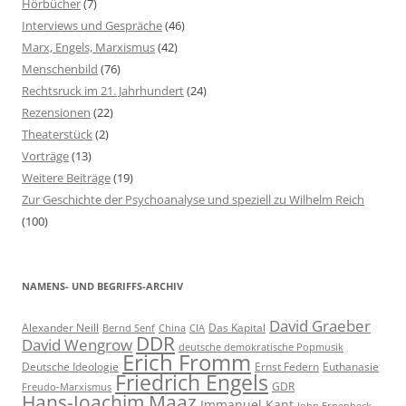
Hörbücher
(7)
c
Interviews und Gespräche
(46)
h
Marx, Engels, Marxismus
(42)
:
Menschenbild
(76)
Rechtsruck im 21. Jahrhundert
(24)
Rezensionen
(22)
Theaterstück
(2)
Vorträge
(13)
Weitere Beiträge
(19)
Zur Geschichte der Psychoanalyse und speziell zu Wilhelm Reich
(100)
NAMENS- UND BEGRIFFS-ARCHIV
David Graeber
Alexander Neill
Das Kapital
Bernd Senf
China
CIA
DDR
David Wengrow
deutsche demokratische Popmusik
Erich Fromm
Deutsche Ideologie
Ernst Federn
Euthanasie
Friedrich Engels
GDR
Freudo-Marxismus
Hans-Joachim Maaz
Immanuel Kant
John Erpenbeck