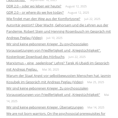
DDR 2.0 – oder wo leben wir heute?
August 12, 2025
GDR 2.0 – or where do we live today?
August 12, 2025
Wie findet man den Weg aus der Komfortzone?
Juli 22, 2025
Autoritär gestört? Über Macht, Gehorsam und die Lehren aus der
Pandemie. Robert Stein und Henning Rosenbusch im Gespräch mit
Andreas Peglau (Video)
Juli 10, 2025
Wir sind keine geborenen Krieger. Zu psychosozialen
Voraussetzungen von Friedfertigkeit und „Kriegstüchtigkeit“.
Kostenloser Download des Hörbuchs
Juni 22, 2025
Marxismus – eine „seelenlose“ Lehre? Tarek Al-Ubaidi im Gespräch
mit Andreas Peglau.
Mai 30, 2025
Warum der Staat Angst vor selbstbewussten Menschen hat. Jasmin
Kosubek im Gespräch mit Andreas Peglau (Video)
Mai 25, 2025
Wir sind keine geborenen Krieger. Zu psychosozialen
Voraussetzungen von Friedfertigkeit und „Kriegstüchtigkeit“
Mai
14, 2025
Wir sind keine geborenen Krieger. Übersetzungen
Mai 14, 2025
We are not born warriors. On the psychosocial prerequisites for