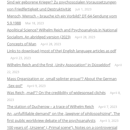
Sind wir geborene Krieger? Zu psychosozialen Voraussetzungen
von Friedfertigkeit und Destruktivität
Juli 1, 2023
Mensch, Mensch – brauche ich ein Vorbild? DT-64-Sendung vom
5.9.1988
Mai 18, 2023
Apolitical Science? Wilhelm Reich and Psychoanalysis in National
Socialism. An abridged version (2023)
April 28, 2023
Concepts of Man
April 28, 2023
Links to download (most of the) English language articles as pdf
April 23, 2023
Wilhelm Reich and the first „Unity Association“ in Düsseldorf
April
22, 2023
Mass Organization or „small splinter group“? About the German
„Sex-pol“
April 9, 2023
Was Reich „mad“? On the credibility of widespread clichés
April 8,
2023
The station of Ducherow – a trace of Wilhelm Reich
April 7, 2023
An „unfulfillable demand“ on the „lawgiver of philosophizing“. The
first public worldview debate of the psychoanalysts
April 3, 2023
100 years of „Urszene“ („Primal scene“). Notes on a controversial