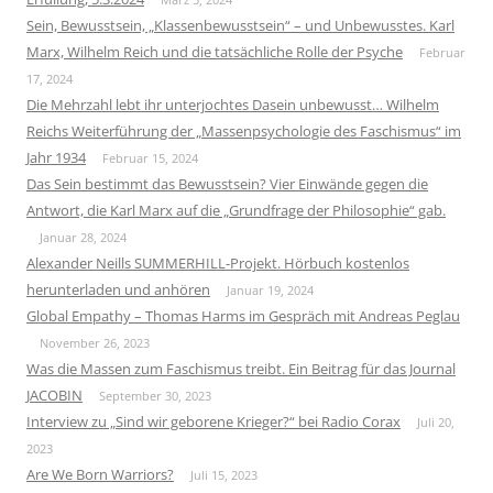
Sein, Bewusstsein, „Klassenbewusstsein“ – und Unbewusstes. Karl
Marx, Wilhelm Reich und die tatsächliche Rolle der Psyche
Februar
17, 2024
Die Mehrzahl lebt ihr unterjochtes Dasein unbewusst… Wilhelm
Reichs Weiterführung der „Massenpsychologie des Faschismus“ im
Jahr 1934
Februar 15, 2024
Das Sein bestimmt das Bewusstsein? Vier Einwände gegen die
Antwort, die Karl Marx auf die „Grundfrage der Philosophie“ gab.
Januar 28, 2024
Alexander Neills SUMMERHILL-Projekt. Hörbuch kostenlos
herunterladen und anhören
Januar 19, 2024
Global Empathy – Thomas Harms im Gespräch mit Andreas Peglau
November 26, 2023
Was die Massen zum Faschismus treibt. Ein Beitrag für das Journal
JACOBIN
September 30, 2023
Interview zu „Sind wir geborene Krieger?“ bei Radio Corax
Juli 20,
2023
Are We Born Warriors?
Juli 15, 2023