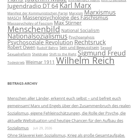
Karl Marx
Jugendradio DT 64
Marxismus
Manifest der Kommunistischen Partei
Marxism
Massenpsychologie des Faschismus
MASCH
Max Stirner
Masspsycholgy of Fascism
Menschenbild
National Socialism
Nationalsozialismus
Psychoanalysis
Rechtsruck
Psychosoziale Revolution
Robert Owen
Sein und Bewusstsein
Sexpol
Rudolf Bahro
Sigmund Freud
Sexualreform
Sheldrake
Shift to the Right
Wilhelm Reich
Weimar 1911
Todestrieb
BEITRAGS-ARCHIV
Menschen aller Länder, erkennt euch selbst – und befreit euch
gemeinsam! Marx und Engels über den Zusammenbruch des realen
Sozialismus, eigene Fehleinschätzungen, die Rolle der Psyche, die
aktuelle Weltsituation und heutige Chancen für den Aufbau des
Sozialismus
Juli 29, 2026
Ohne Sklaverei kein Sozialismus, Krieg als große Gesamtaufgabe.