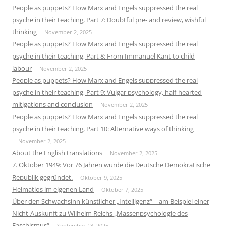
People as puppets? How Marx and Engels suppressed the real
psyche in their teaching, Part 7: Doubtful pre- and review, wishful
thinking
November 2, 2025
People as puppets? How Marx and Engels suppressed the real
psyche in their teaching, Part 8: From Immanuel Kant to child
labour
November 2, 2025
People as puppets? How Marx and Engels suppressed the real
psyche in their teaching, Part 9: Vulgar psychology, half-hearted
mitigations and conclusion
November 2, 2025
People as puppets? How Marx and Engels suppressed the real
psyche in their teaching, Part 10: Alternative ways of thinking
November 2, 2025
About the English translations
November 2, 2025
7. Oktober 1949: Vor 76 Jahren wurde die Deutsche Demokratische
Republik gegründet.
Oktober 9, 2025
Heimatlos im eigenen Land
Oktober 7, 2025
Über den Schwachsinn künstlicher „Intelligenz“ – am Beispiel einer
Nicht-Auskunft zu Wilhelm Reichs „Massenpsychologie des
Faschismus“
September 18, 2025