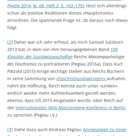
Psyche
2014, Jg. 68, Heft 2, S. 162–175
), lässt sich allerdings
schon als positive Reaktionen dieses »Hauptstroms«
einordnen. Die spannende Frage ist, ob daraus noch etwas
folgt.
[2]
Daher war ich sehr erfreut, als mich Samuel Salzborn
2013 bat, in dem von ihm herausgegebenen Band
100
Klassiker der Sozialwissenschaften
Reichs
Massenpsychologie
des Faschismus
zu portraitieren (Peglau 2016a). Dass Kurt
Pätzold (2015) einige wichtige Stellen aus Reichs Büchern
in seine Sammlung von
»Faschismusdiagnosen«
aufnahm,
nährt die Hoffnung, Reich könnte auch unter »Linken«
endlich wieder mehr Aufmerksamkeit gezollt werden,
ebenso, dass ich 2015 eingeladen wurde, über Reich auf
der
Internationalen Willi-Münzenberg-Konferenz in Berlin
zu sprechen (Peglau i.V.).
[3]
Siehe dazu auch Andreas Peglau:
Anregungen zu einer