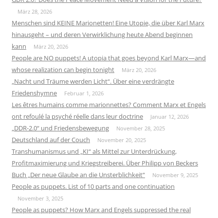
März 28, 2026
Menschen sind KEINE Marionetten! Eine Utopie, die über Karl Marx
hinausgeht – und deren Verwirklichung heute Abend beginnen
kann
März 20, 2026
People are NO puppets! A utopia that goes beyond Karl Marx—and
whose realization can begin tonight
März 20, 2026
„Nacht und Träume werden Licht“. Über eine verdrängte
Friedenshymne
Februar 1, 2026
Les êtres humains comme marionnettes? Comment Marx et Engels
ont refoulé la psyché réelle dans leur doctrine
Januar 12, 2026
„DDR-2.0“ und Friedensbewegung
November 28, 2025
Deutschland auf der Couch
November 20, 2025
Transhumanismus und „KI“ als Mittel zur Unterdrückung,
Profitmaximierung und Kriegstreiberei. Über Philipp von Beckers
Buch „Der neue Glaube an die Unsterblichkeit“
November 9, 2025
People as puppets. List of 10 parts and one continuation
November 3, 2025
People as puppets? How Marx and Engels suppressed the real