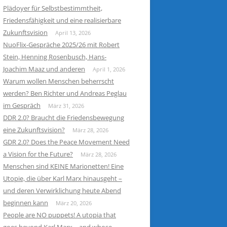
Plädoyer für Selbstbestimmtheit,
Friedensfähigkeit und eine realisierbare
Zukunftsvision
April 13, 2026
NuoFlix-Gespräche 2025/26 mit Robert
Stein, Henning Rosenbusch, Hans-
Joachim Maaz und anderen
April 1, 2026
Warum wollen Menschen beherrscht
werden? Ben Richter und Andreas Peglau
im Gespräch
März 31, 2026
DDR 2.0? Braucht die Friedensbewegung
eine Zukunftsvision?
März 28, 2026
GDR 2.0? Does the Peace Movement Need
a Vision for the Future?
März 28, 2026
Menschen sind KEINE Marionetten! Eine
Utopie, die über Karl Marx hinausgeht –
und deren Verwirklichung heute Abend
beginnen kann
März 20, 2026
People are NO puppets! A utopia that