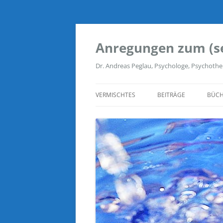
Zum
Inhalt
springen
Anregungen zum (s
Dr. Andreas Peglau, Psychologe, Psychothe
VERMISCHTES
BEITRÄGE
BÜCH