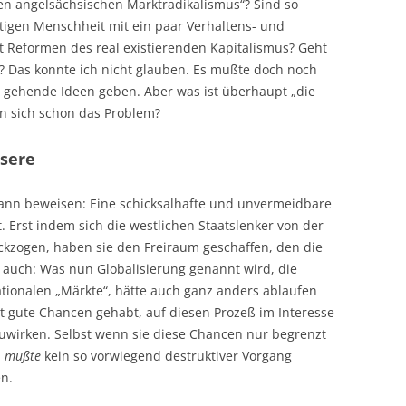
en angelsächsischen Marktradikalismus“? Sind so
tigen Menschheit mit ein paar Verhaltens- und
 Reformen des real existierenden Kapitalismus? Geht
? Das konnte ich nicht glauben. Es mußte doch noch
l gehende Ideen geben. Aber was ist überhaupt „die
 an sich schon das Problem?
sere
ann beweisen: Eine schicksalhafte und unvermeidbare
ht. Erst indem sich die westlichen Staatslenker von der
ckzogen, haben sie den Freiraum geschaffen, den die
r auch: Was nun Globalisierung genannt wird, die
tionalen „Märkte“, hätte auch ganz anders ablaufen
st gute Chancen gehabt, auf diesen Prozeß im Interesse
zuwirken. Selbst wenn sie diese Chancen nur begrenzt
h
mußte
kein so vorwiegend destruktiver Vorgang
n.