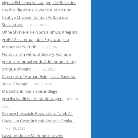
eigene Fehleinschätzungen, die Rolle der
Psyche, die aktuelle Weltsituation und
heutige Chancen für den Aufbau des
Sozialismus
Juli 29, 2026
Ohne Sklaverei kein Sozialismus, Krieg als
große Gesamtaufgabe. Ergänzung zu
meiner Marx-Kritik
Juli 29, 2026
No socialism without slavery, war as a
great communal work. Addendum to my
critique of Marx
Juni 23, 2026
Concepts of Human Beings as a Basis for
Social Change
Juni 19, 2026
Menschenbilder als Grundlage
gesellschaftlicher Veränderungen
Juni 18,
2026
Die psychosoziale Revolution. Tarek Al-
Ubaidi im Gespräch mit Andreas Peglau
Mai 18, 2026
Lasst uns keine Marionetten sein!