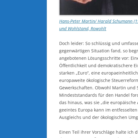
Hans-Peter Martin/ Harald Schumann (199
und Wohlstand, Rowohlt
Doch leider: So schlüssig und umfas
gegenwärtigen Situation fand, so beg
angebotenen Lösungsschritte vor: Ein
Öffentlichkeit und demokratischere E
starken „Euro“, eine europaeinheitli
europaweite ökologische Steuerreform
Gewerkschaften. Obwohl Martin und S
Mindeststandards für den Handel ford
das hinaus, was sie „die europäische
geeintes Europa kann im entfesselten
Ausgleichs und der ökologischen Umg
Einen Teil ihrer Vorschläge halte ich