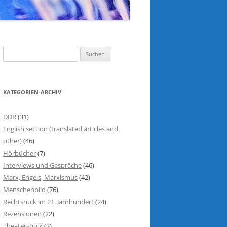
S
u
c
h
KATEGORIEN-ARCHIV
e
n
DDR
(31)
n
English section (translated articles and
a
other)
(46)
c
Hörbücher
(7)
h
Interviews und Gespräche
(46)
:
Marx, Engels, Marxismus
(42)
Menschenbild
(76)
Rechtsruck im 21. Jahrhundert
(24)
Rezensionen
(22)
Theaterstück
(2)