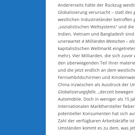
Andererseits hätte der Rückzug westli
Globalisierung verursacht – statt des
westlichen Industrieländer betroffe
„sozialistischen Weltsystems“ und die
Indien, Vietnam und Bangladesh sind 
unerwartet
4 Milliarden Menschen – als
kapitalistischen Weltmarkt eingetret
mehr). Vier Milliarden, die sich zuvo
den überwiegenden Teil ihrer materie
und die jetzt endlich an dem westlich
Fernsehbildschirmen und Kinoleinwän
China inzwischen als Ausdruck der Un
Globalisierungsfalle
, „derzeit bewegen 
Automobile. Doch in weniger als 15 Ja
internationalen Markthersteller fiebe
potentieller Konsumenten hat sich au
Zahl der verfügbaren Arbeitskräfte is
Umständen kommt es zu dem, was jetz