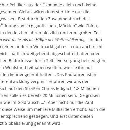
cher Politiker aus der Ökonomie allein noch keine
 gesamten Globus wären in erster Linie nur die
n gewesen. Erst durch den Zusammenbruch des
 Öffnung von so gigantischen „Märkten“ wie China,
in den letzten Jahren plötzlich und zum großen Teil
o weit mehr als die Hälfte der Weltbevölkerung
– in den
en (einen anderen Weltmarkt gab es ja nun auch nicht
r wirtschaftlich weitgehend abgeschottet hatten oder
llen Bedürfnisse durch Selbstversorgung befriedigten,
en Wohlstand teilhaben wollten, wie sie ihn auf
den kennengelernt hatten. „Das Radfahren ist in
terentwicklung verpönt“ erfahren wir aus der
sich auf den Straßen Chinas lediglich 1,8 Millionen
hren sollen es bereits 20 Millionen sein. Die großen
rn wie im Goldrausch …“. Aber nicht nur die Zahl
f diese Weise um mehrere Milliarden erhöht, auch die
t entsprechend gestiegen. Und erst unter diesen
t Globalisierung genannt wird.