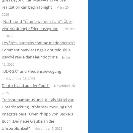
goes beyond Karl Marx—and whose
realization can begin tonight
März 20,
2026
„Nacht und Träume werden Licht“. Über
eine verdrängte Friedenshymne
Februar
1, 2026
Les êtres humains comme marionnettes?
Comment Marx et Engels ont refoulé la
psyché réelle dans leur doctrine
Januar
12, 2026
„DDR-2.0“ und Friedensbewegung
November 28, 2025
Deutschland auf der Couch
November 20,
2025
Transhumanismus und „KI“ als Mittel zur
Unterdrückung, Profitmaximierung und
Kriegstreiberei. Über Philipp von Beckers
Buch „Der neue Glaube an die
Unsterblichkeit“
November 9, 2025