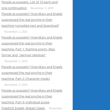
People as puppets. List of 10 parts and
one continuation
November 3, 2025
People as puppets? How Marx and Engels
suppressed the real psyche in their
teaching (complete text and download)
November 2, 2025
People as puppets? How Marx and Engels
suppressed the real psyche in their
teaching, Part 1: Starting points, Max
Stirner and „German Ideology“
November 2, 2025
People as puppets? How Marx and Engels
suppressed the real psyche in their
teaching, Part 2: Character masks
November 2, 2025
People as puppets? How Marx and Engels
suppressed the real psyche in their
teaching, Part 3: Individual scope,
Friedrich Engels, Robert Owen
November