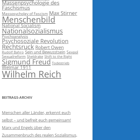
Massenpsychologie des
Faschismus
Max Stirner
Masspsycholgy of Fascism
Menschenbild
National Socialism
Nationalsozialismus
Psychoanalysis
Psychosoziale Revolution
Rechtsruck
Robert Owen
Sein und Bewusstsein
Sexpol
Rudolf Bahro
Sexualreform
Sheldrake
Shift to the Right
Sigmund Freud
Todestrieb
Weimar 1911
Wilhelm Reich
BEITRAGS-ARCHIV
Menschen aller Länder, erkennt euch
selbst – und befreit euch gemeinsam!
Marx und Engels über den
Zusammenbruch des realen Sozialismus,