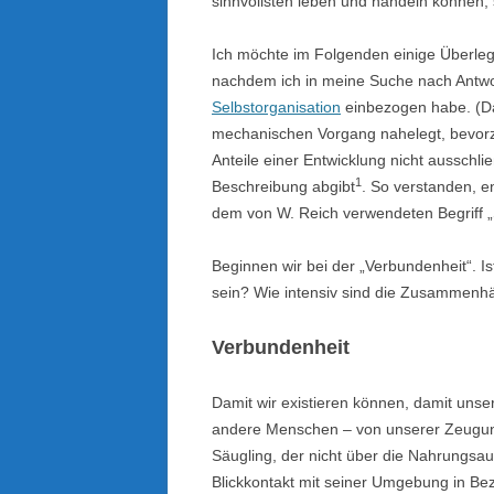
sinnvollsten leben und handeln können, 
Ich möchte im Folgenden einige Überleg
nachdem ich in meine Suche nach Antwor
Selbstorganisation
einbezogen habe. (Da 
mechanischen Vorgang nahelegt, bevorz
Anteile einer Entwicklung nicht ausschli
1
Beschreibung abgibt
. So verstanden, e
dem von W. Reich verwendeten Begriff „S
Beginnen wir bei der „Verbundenheit“. 
sein? Wie intensiv sind die Zusammen
Verbundenheit
Damit wir existieren können, damit unse
andere Menschen – von unserer Zeugung a
Säugling, der nicht über die Nahrungs
Blickkontakt mit seiner Umgebung in Bez