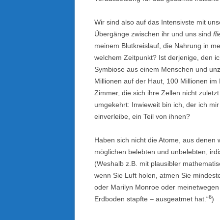
Wir sind also auf das Intensivste mit un
Übergänge zwischen ihr und uns sind
fl
meinem Blutkreislauf, die Nahrung in 
welchem Zeitpunkt? Ist derjenige, den ic
Symbiose aus einem Menschen und unzähl
Millionen auf der Haut, 100 Millionen i
Zimmer, die sich ihre Zellen nicht zulet
umgekehrt: Inwieweit bin ich, der ich m
einverleibe, ein Teil von ihnen?
Haben sich nicht die Atome, aus denen wi
möglichen belebten und unbelebten, ird
(Weshalb z.B. mit plausibler mathemati
wenn Sie Luft holen, atmen Sie mindesten
oder Marilyn Monroe oder meinetwegen 
6
Erdboden stapfte – ausgeatmet hat.“
)