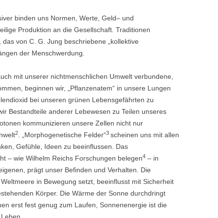
siver binden uns Normen, Werte, Geld– und
eilige Produktion an die Gesellschaft. Traditionen
 das von C. G. Jung beschriebene „kollektive
nfängen der Menschwerdung.
auch mit unserer nichtmenschlichen Umwelt verbundene,
mmen, beginnen wir, „Pflanzenatem“ in unsere Lungen
endioxid bei unseren grünen Lebensgefährten zu
wir Bestandteile anderer Lebewesen zu Teilen unseres
tonen kommunizieren unsere Zellen nicht nur
2
3
nwelt
. „Morphogenetische Felder“
scheinen uns mit allen
en, Gefühle, Ideen zu beeinflussen. Das
4
eht – wie Wilhelm Reichs Forschungen belegen
– in
igenen, prägt unser Befinden und Verhalten. Die
Weltmeere in Bewegung setzt, beeinflusst mit Sicherheit
estehenden Körper. Die Wärme der Sonne durchdringt
en erst fest genug zum Laufen, Sonnenenergie ist die
 Leben.