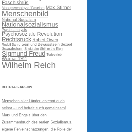
Faschismus
Max Stirner
Masspsycholgy of Fascism
Menschenbild
National Socialism
Nationalsozialismus
Psychoanalysis
Psychosoziale Revolution
Rechtsruck
Robert Owen
Sein und Bewusstsein
Sexpol
Rudolf Bahro
Sexualreform
Sheldrake
Shift to the Right
Sigmund Freud
Todestrieb
Weimar 1911
Wilhelm Reich
BEITRAGS-ARCHIV
Menschen aller Länder, erkennt euch
selbst – und befreit euch gemeinsam!
Marx und Engels über den
Zusammenbruch des realen Sozialismus,
eigene Fehleinschätzungen, die Rolle der