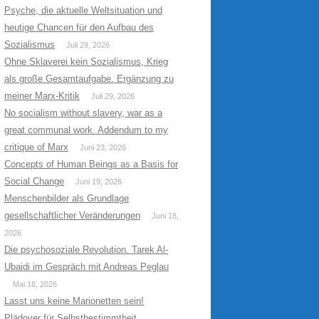
Psyche, die aktuelle Weltsituation und
heutige Chancen für den Aufbau des
Sozialismus
Juli 29, 2026
Ohne Sklaverei kein Sozialismus, Krieg
als große Gesamtaufgabe. Ergänzung zu
meiner Marx-Kritik
Juli 29, 2026
No socialism without slavery, war as a
great communal work. Addendum to my
critique of Marx
Juni 23, 2026
Concepts of Human Beings as a Basis for
Social Change
Juni 19, 2026
Menschenbilder als Grundlage
gesellschaftlicher Veränderungen
Juni 18,
2026
Die psychosoziale Revolution. Tarek Al-
Ubaidi im Gespräch mit Andreas Peglau
Mai 18, 2026
Lasst uns keine Marionetten sein!
Plädoyer für Selbstbestimmtheit,