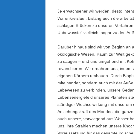
Je erwachsener wir werden, desto inten
Warenkreislauf, bislang auch die arbeitst
schlagen Brücken zu unseren Vorfahren,
Unbewusste“ vielleicht sogar zu den A
Darüber hinaus sind wir von Beginn an 
ökologische Wesen. Kaum zur Welt geko
zu saugen – und uns umgehend mit Kohl
revanchieren. Wir ernähren uns, indem 
eigenen Körpers umbauen. Durch Biopho
miteinander, sondern auch mit der Auße
Lebewesen zu verbinden, unsere Gedank
Lebensenergiefeld unseres Planeten st
ständiger Wechselwirkung mit unserem e
Anziehungskraft des Mondes, die ganze 
auch unsere, vorwiegend aus Wasser b
uns, ihre Strahlen machen unsere Knoch
Voraussetzung für das gesamte irdische