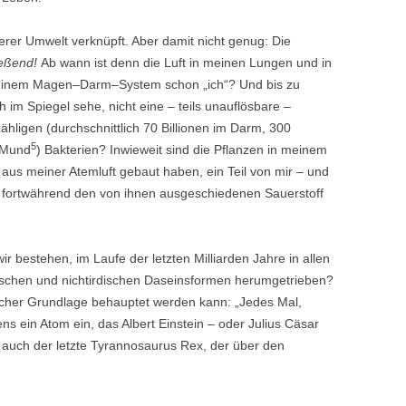
serer Umwelt verknüpft. Aber damit nicht genug: Die
ießend!
Ab wann ist denn die Luft in meinen Lungen und in
meinem Magen–Darm–System schon „ich“? Und bis zu
h im Spiegel sehe, nicht eine – teils unauflösbare –
igen (durchschnittlich 70 Billionen im Darm, 300
5
m Mund
) Bakterien? Inwieweit sind die Pflanzen in meinem
zt aus meiner Atemluft gebaut haben, ein Teil von mir – und
ir fortwährend den von ihnen ausgeschiedenen Sauerstoff
r bestehen, im Laufe der letzten Milliarden Jahre in allen
ischen und nichtirdischen Daseinsformen herumgetrieben?
scher Grundlage behauptet werden kann: „Jedes Mal,
s ein Atom ein, das Albert Einstein – oder Julius Cäsar
auch der letzte Tyrannosaurus Rex, der über den