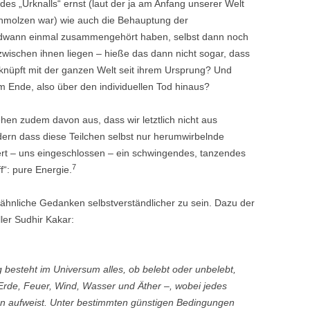
es „Urknalls“ ernst (laut der ja am Anfang unserer Welt
chmolzen war) wie auch die Behauptung der
endwann einmal zusammengehört haben, selbst dann noch
zwischen ihnen liegen – hieße das dann nicht sogar, dass
knüpft mit der ganzen Welt seit ihrem Ursprung? Und
 Ende, also über den individuellen Tod hinaus?
hen zudem davon aus, dass wir letztlich nicht aus
dern dass diese Teilchen selbst nur herumwirbelnde
iert – uns eingeschlossen – ein schwingendes, tanzendes
7
“: pure Energie.
hnliche Gedanken selbstverständlicher zu sein. Dazu der
ller Sudhir Kakar:
 besteht im Universum alles, ob belebt oder unbelebt,
Erde, Feuer, Wind, Wasser und Äther –, wobei jedes
n aufweist. Unter bestimmten günstigen Bedingungen