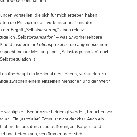
steht wieder einmal neu.
ungen vorstellen, die sich für mich ergeben haben,
ten die Prinzipien der „Verbundenheit“ und der
der Begriff „Selbst
steuerung
“ einen relativ
uge ich „Selbst
organisation
“ – was
un
vorhersehbare
eßt und insofern für
Lebens
prozesse die angemessenere
ntspricht meiner Meinung nach „Selbstorganisation“ auch
elbstregulation“.)
Ist es überhaupt ein Merkmal des Lebens, verbunden zu
hänge zwischen einem einzelnen Menschen und der Welt?
re wichtigsten Bedürfnisse befriedigt werden, brauchen wir
n. Ein „asozialer“ Fötus ist nicht denkbar. Auch ein
aufnahme hinaus durch Lautäußerungen, Körper– und
iehung treten kann, verkümmert oder stirbt.