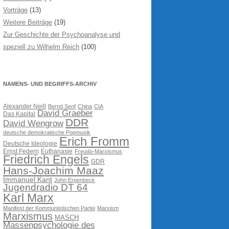
Vorträge
(13)
Weitere Beiträge
(19)
Zur Geschichte der Psychoanalyse und
speziell zu Wilhelm Reich
(100)
NAMENS- UND BEGRIFFS-ARCHIV
Alexander Neill
Bernd Senf
China
CIA
David Graeber
Das Kapital
DDR
David Wengrow
deutsche demokratische Popmusik
Erich Fromm
Deutsche Ideologie
Ernst Federn
Euthanasie
Freudo-Marxismus
Friedrich Engels
GDR
Hans-Joachim Maaz
Immanuel Kant
John Erpenbeck
Jugendradio DT 64
Karl Marx
Manifest der Kommunistischen Partei
Marxism
Marxismus
MASCH
Massenpsychologie des