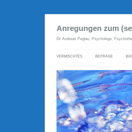
Zum
Inhalt
springen
Anregungen zum (se
Dr. Andreas Peglau, Psychologe, Psychothe
VERMISCHTES
BEITRÄGE
BÜ