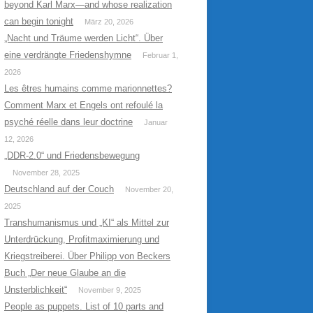
beyond Karl Marx—and whose realization
can begin tonight
März 20, 2026
„Nacht und Träume werden Licht“. Über
eine verdrängte Friedenshymne
Februar 1,
2026
Les êtres humains comme marionnettes?
Comment Marx et Engels ont refoulé la
psyché réelle dans leur doctrine
Januar
12, 2026
„DDR-2.0“ und Friedensbewegung
November 28, 2025
Deutschland auf der Couch
November 20,
2025
Transhumanismus und „KI“ als Mittel zur
Unterdrückung, Profitmaximierung und
Kriegstreiberei. Über Philipp von Beckers
Buch „Der neue Glaube an die
Unsterblichkeit“
November 9, 2025
People as puppets. List of 10 parts and