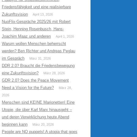
Friedensfähigkeit und eine realisierbare
Zukunftsvision
April 13, 2026
NuoFlix-Gespräche 2025/26 mit Robert
Stein, Henning Rosenbusch, Hans-
Joachim Maaz und anderen
April 1, 2026
Warum wollen Menschen beherrscht
werden? Ben Richter und Andreas Peglau
im Gespräch
März 31, 2026
DDR 2.0? Braucht die Friedensbewegung
eine Zukunftsvision?
März 28, 2026
GDR 2.0? Does the Peace Movement
Need a Vision for the Future?
März 28,
2026
Menschen sind KEINE Marionetten! Eine
Utopie, die über Karl Marx hinausgeht –
und deren Verwirklichung heute Abend
beginnen kann
März 20, 2026
People are NO puppets! A utopia that goes