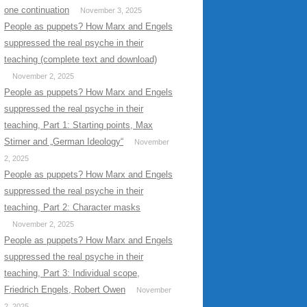
one continuation
November 3, 2025
People as puppets? How Marx and Engels
suppressed the real psyche in their
teaching (complete text and download)
November 2, 2025
People as puppets? How Marx and Engels
suppressed the real psyche in their
teaching, Part 1: Starting points, Max
Stirner and „German Ideology“
November
2, 2025
People as puppets? How Marx and Engels
suppressed the real psyche in their
teaching, Part 2: Character masks
November 2, 2025
People as puppets? How Marx and Engels
suppressed the real psyche in their
teaching, Part 3: Individual scope,
Friedrich Engels, Robert Owen
November
2, 2025