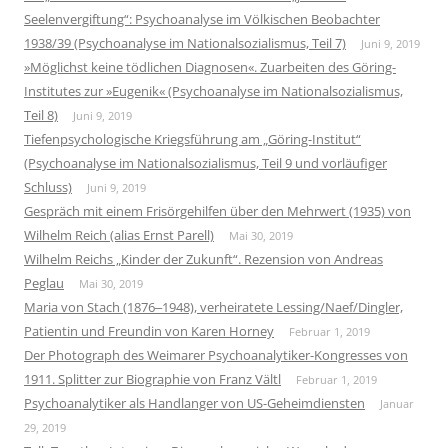
Seelenvergiftung“: Psychoanalyse im Völkischen Beobachter
1938/39 (Psychoanalyse im Nationalsozialismus, Teil 7)
Juni 9, 2019
»Möglichst keine tödlichen Diagnosen«. Zuarbeiten des Göring-
Institutes zur »Eugenik« (Psychoanalyse im Nationalsozialismus,
Teil 8)
Juni 9, 2019
Tiefenpsychologische Kriegsführung am „Göring-Institut“
(Psychoanalyse im Nationalsozialismus, Teil 9 und vorläufiger
Schluss)
Juni 9, 2019
Gespräch mit einem Frisörgehilfen über den Mehrwert (1935) von
Wilhelm Reich (alias Ernst Parell)
Mai 30, 2019
Wilhelm Reichs „Kinder der Zukunft“. Rezension von Andreas
Peglau
Mai 30, 2019
Maria von Stach (1876‒1948), verheiratete Lessing/Naef/Dingler,
Patientin und Freundin von Karen Horney
Februar 1, 2019
Der Photograph des Weimarer Psychoanalytiker-Kongresses von
1911. Splitter zur Biographie von Franz Vältl
Februar 1, 2019
Psychoanalytiker als Handlanger von US-Geheimdiensten
Januar
29, 2019