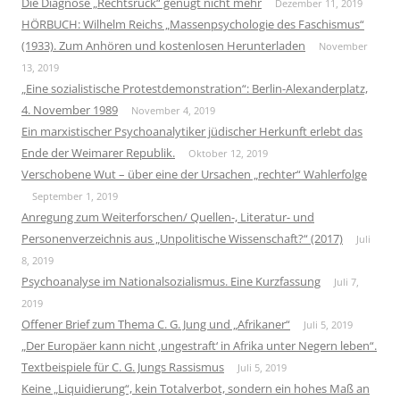
Die Diagnose „Rechtsruck“ genügt nicht mehr
Dezember 11, 2019
HÖRBUCH: Wilhelm Reichs „Massenpsychologie des Faschismus“
(1933). Zum Anhören und kostenlosen Herunterladen
November
13, 2019
„Eine sozialistische Protestdemonstration“: Berlin-Alexanderplatz,
4. November 1989
November 4, 2019
Ein marxistischer Psychoanalytiker jüdischer Herkunft erlebt das
Ende der Weimarer Republik.
Oktober 12, 2019
Verschobene Wut – über eine der Ursachen „rechter“ Wahlerfolge
September 1, 2019
Anregung zum Weiterforschen/ Quellen-, Literatur- und
Personenverzeichnis aus „Unpolitische Wissenschaft?“ (2017)
Juli
8, 2019
Psychoanalyse im Nationalsozialismus. Eine Kurzfassung
Juli 7,
2019
Offener Brief zum Thema C. G. Jung und „Afrikaner“
Juli 5, 2019
„Der Europäer kann nicht ‚ungestraft‘ in Afrika unter Negern leben“.
Textbeispiele für C. G. Jungs Rassismus
Juli 5, 2019
Keine „Liquidierung“, kein Totalverbot, sondern ein hohes Maß an