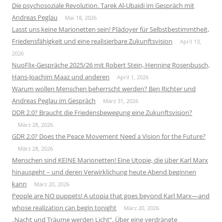
Die psychosoziale Revolution. Tarek Al-Ubaidi im Gespräch mit
Andreas Peglau
Mai 18, 2026
Lasst uns keine Marionetten sein! Plädoyer für Selbstbestimmtheit,
Friedensfähigkeit und eine realisierbare Zukunftsvision
April 13,
2026
NuoFlix-Gespräche 2025/26 mit Robert Stein, Henning Rosenbusch,
Hans-Joachim Maaz und anderen
April 1, 2026
Warum wollen Menschen beherrscht werden? Ben Richter und
Andreas Peglau im Gespräch
März 31, 2026
DDR 2.0? Braucht die Friedensbewegung eine Zukunftsvision?
März 28, 2026
GDR 2.0? Does the Peace Movement Need a Vision for the Future?
März 28, 2026
Menschen sind KEINE Marionetten! Eine Utopie, die über Karl Marx
hinausgeht – und deren Verwirklichung heute Abend beginnen
kann
März 20, 2026
People are NO puppets! A utopia that goes beyond Karl Marx—and
whose realization can begin tonight
März 20, 2026
„Nacht und Träume werden Licht“. Über eine verdrängte