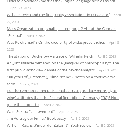
Links to download (most of the) English language articles as pdf
April 23, 2023
Wilhelm Reich and the first „Unity Association“ in Düsseldorf
April
22, 2023
Mass Organization or „small splinter group“? About the German
„Sex-pol“
April 9, 2023
Was Reich „mad“? On the credibility of widespread clichés
April 8,
2023
The station of Ducherow – a trace of Wilhelm Reich
April 7, 2023
An „unfulfillable demand“ on the „lawgiver of philosophizing“. The
first public worldview debate of the psychoanalysts
April 3, 2023
100 years of „Urszene“ („Primal scene“). Notes on a controversial
term
April 2, 2023
Did the German Democratic Republic (GDR) produce more „right-
wing“ attitudes than the Federal Republic of Germany (FRG)? No –
quite the opposite.
April 2, 2023
Was „Sex-pol“ a movement?
April 2, 2023
„Im Auftrag der Firma.“ Book essay
April 2, 2023
Wilhelm Reichs „Kinder der Zukunft“. Book review
April 2, 2023