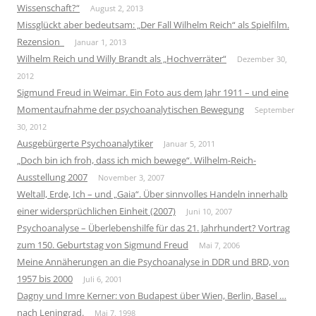
Wissenschaft?“
August 2, 2013
Missglückt aber bedeutsam: „Der Fall Wilhelm Reich“ als Spielfilm.
Rezension
Januar 1, 2013
Wilhelm Reich und Willy Brandt als „Hochverräter“
Dezember 30,
2012
Sigmund Freud in Weimar. Ein Foto aus dem Jahr 1911 – und eine
Momentaufnahme der psychoanalytischen Bewegung
September
30, 2012
Ausgebürgerte Psychoanalytiker
Januar 5, 2011
„Doch bin ich froh, dass ich mich bewege“. Wilhelm-Reich-
Ausstellung 2007
November 3, 2007
Weltall, Erde, Ich – und „Gaia“. Über sinnvolles Handeln innerhalb
einer widersprüchlichen Einheit (2007)
Juni 10, 2007
Psychoanalyse – Überlebenshilfe für das 21. Jahrhundert? Vortrag
zum 150. Geburtstag von Sigmund Freud
Mai 7, 2006
Meine Annäherungen an die Psychoanalyse in DDR und BRD, von
1957 bis 2000
Juli 6, 2001
Dagny und Imre Kerner: von Budapest über Wien, Berlin, Basel …
nach Leningrad.
Mai 7, 1998