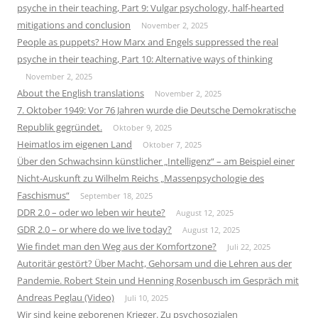
psyche in their teaching, Part 9: Vulgar psychology, half-hearted
mitigations and conclusion
November 2, 2025
People as puppets? How Marx and Engels suppressed the real
psyche in their teaching, Part 10: Alternative ways of thinking
November 2, 2025
About the English translations
November 2, 2025
7. Oktober 1949: Vor 76 Jahren wurde die Deutsche Demokratische
Republik gegründet.
Oktober 9, 2025
Heimatlos im eigenen Land
Oktober 7, 2025
Über den Schwachsinn künstlicher „Intelligenz“ – am Beispiel einer
Nicht-Auskunft zu Wilhelm Reichs „Massenpsychologie des
Faschismus“
September 18, 2025
DDR 2.0 – oder wo leben wir heute?
August 12, 2025
GDR 2.0 – or where do we live today?
August 12, 2025
Wie findet man den Weg aus der Komfortzone?
Juli 22, 2025
Autoritär gestört? Über Macht, Gehorsam und die Lehren aus der
Pandemie. Robert Stein und Henning Rosenbusch im Gespräch mit
Andreas Peglau (Video)
Juli 10, 2025
Wir sind keine geborenen Krieger. Zu psychosozialen