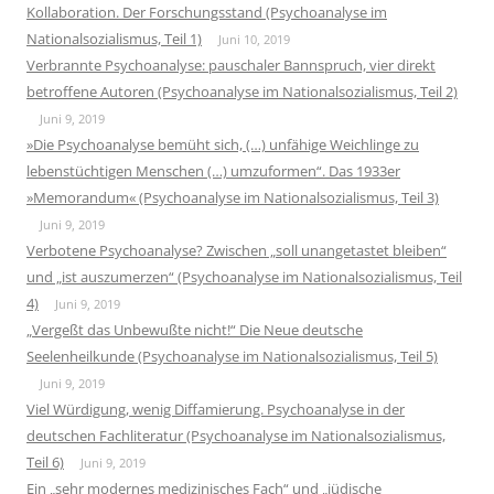
Kollaboration. Der Forschungsstand (Psychoanalyse im
Nationalsozialismus, Teil 1)
Juni 10, 2019
Verbrannte Psychoanalyse: pauschaler Bannspruch, vier direkt
betroffene Autoren (Psychoanalyse im Nationalsozialismus, Teil 2)
Juni 9, 2019
»Die Psychoanalyse bemüht sich, (…) unfähige Weichlinge zu
lebenstüchtigen Menschen (…) umzuformen“. Das 1933er
»Memorandum« (Psychoanalyse im Nationalsozialismus, Teil 3)
Juni 9, 2019
Verbotene Psychoanalyse? Zwischen „soll unangetastet bleiben“
und „ist auszumerzen“ (Psychoanalyse im Nationalsozialismus, Teil
4)
Juni 9, 2019
„Vergeßt das Unbewußte nicht!“ Die Neue deutsche
Seelenheilkunde (Psychoanalyse im Nationalsozialismus, Teil 5)
Juni 9, 2019
Viel Würdigung, wenig Diffamierung. Psychoanalyse in der
deutschen Fachliteratur (Psychoanalyse im Nationalsozialismus,
Teil 6)
Juni 9, 2019
Ein „sehr modernes medizinisches Fach“ und „jüdische