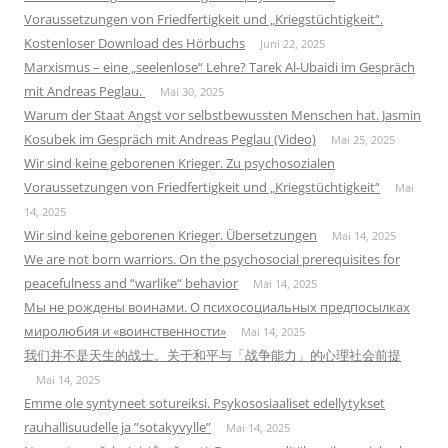
Voraussetzungen von Friedfertigkeit und „Kriegstüchtigkeit“.
Kostenloser Download des Hörbuchs
Juni 22, 2025
Marxismus – eine „seelenlose“ Lehre? Tarek Al-Ubaidi im Gespräch
mit Andreas Peglau.
Mai 30, 2025
Warum der Staat Angst vor selbstbewussten Menschen hat. Jasmin
Kosubek im Gespräch mit Andreas Peglau (Video)
Mai 25, 2025
Wir sind keine geborenen Krieger. Zu psychosozialen
Voraussetzungen von Friedfertigkeit und „Kriegstüchtigkeit“
Mai
14, 2025
Wir sind keine geborenen Krieger. Übersetzungen
Mai 14, 2025
We are not born warriors. On the psychosocial prerequisites for
peacefulness and “warlike“ behavior
Mai 14, 2025
Мы не рождены воинами. О психосоциальных предпосылках
миролюбия и «воинственности»
Mai 14, 2025
我们并不是天生的战士。关于和平与「战争能力」的心理社会前提
Mai 14, 2025
Emme ole syntyneet sotureiksi. Psykososiaaliset edellytykset
rauhallisuudelle ja ”sotakyvylle”
Mai 14, 2025