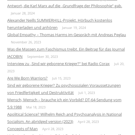
Antwort, die Karl Marx auf die „Grundfrage der Philosophie“ gab.
Januar 28, 2024
Alexander Neills SUMMERHILL-Projekt. Hörbuch kostenlos
herunterladen und anhören
Januar 19, 2024
Global Empathy – Thomas Harms im Gespräch mit Andreas Peglau
November 26, 2023
Was die Massen zum Faschismus treibt. Ein Beitrag für das Journal
JACOBIN
September 30, 2023
Interview zu „Sind wir geborene Krieger?“ bei Radio Corax
Juli 20,
2023
Are We Born Warriors?
Juli 15, 2023
Sind wir geborene Krieger? Zu psychosozialen Voraussetzungen
von Friedfertigkeit und Destruktivität
Juli 1, 2023
Mensch, Mensch – brauche ich ein Vorbild? DT-64-Sendung vom
5.9.1988
Mai 18, 2023
Apolitical Science? Wilhelm Reich and Psychoanalysis in National
Socialism. An abridged version (2023)
April 28, 2023
Concepts of Man
April 28, 2023