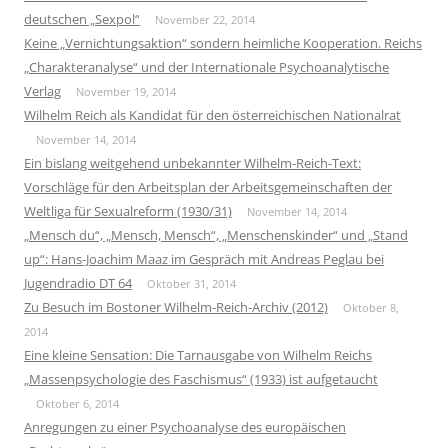
deutschen „Sexpol“
November 22, 2014
Keine „Vernichtungsaktion“ sondern heimliche Kooperation. Reichs
„Charakteranalyse“ und der Internationale Psychoanalytische
Verlag
November 19, 2014
Wilhelm Reich als Kandidat für den österreichischen Nationalrat
November 14, 2014
Ein bislang weitgehend unbekannter Wilhelm-Reich-Text:
Vorschläge für den Arbeitsplan der Arbeitsgemeinschaften der
Weltliga für Sexualreform (1930/31)
November 14, 2014
„Mensch du“, „Mensch, Mensch“, „Menschenskinder“ und „Stand
up“: Hans-Joachim Maaz im Gespräch mit Andreas Peglau bei
Jugendradio DT 64
Oktober 31, 2014
Zu Besuch im Bostoner Wilhelm-Reich-Archiv (2012)
Oktober 8,
2014
Eine kleine Sensation: Die Tarnausgabe von Wilhelm Reichs
„Massenpsychologie des Faschismus“ (1933) ist aufgetaucht
Oktober 6, 2014
Anregungen zu einer Psychoanalyse des europäischen