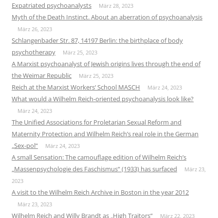
Expatriated psychoanalysts
März 28, 2023
Myth of the Death Instinct. About an aberration of psychoanalysis
März 26, 2023
Schlangenbader Str. 87, 14197 Berlin: the birthplace of body
psychotherapy
März 25, 2023
A Marxist psychoanalyst of Jewish origins lives through the end of
the Weimar Republic
März 25, 2023
Reich at the Marxist Workers‘ School MASCH
März 24, 2023
What would a Wilhelm Reich-oriented psychoanalysis look like?
März 24, 2023
The Unified Associations for Proletarian Sexual Reform and
Maternity Protection and Wilhelm Reich’s real role in the German
„Sex-pol“
März 24, 2023
A small Sensation: The camouflage edition of Wilhelm Reich’s
„Massenpsychologie des Faschismus“ (1933) has surfaced
März 23,
2023
A visit to the Wilhelm Reich Archive in Boston in the year 2012
März 23, 2023
Wilhelm Reich and Willy Brandt as „High Traitors“
März 22, 2023