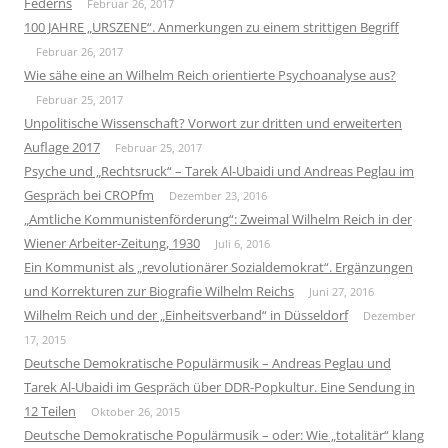
Federns
Februar 26, 2017
100 JAHRE „URSZENE“. Anmerkungen zu einem strittigen Begriff
Februar 26, 2017
Wie sähe eine an Wilhelm Reich orientierte Psychoanalyse aus?
Februar 25, 2017
Unpolitische Wissenschaft? Vorwort zur dritten und erweiterten
Auflage 2017
Februar 25, 2017
Psyche und „Rechtsruck“ – Tarek Al-Ubaidi und Andreas Peglau im
Gespräch bei CROPfm
Dezember 23, 2016
„Amtliche Kommunistenförderung“: Zweimal Wilhelm Reich in der
Wiener Arbeiter-Zeitung, 1930
Juli 6, 2016
Ein Kommunist als „revolutionärer Sozialdemokrat“. Ergänzungen
und Korrekturen zur Biografie Wilhelm Reichs
Juni 27, 2016
Wilhelm Reich und der „Einheitsverband“ in Düsseldorf
Dezember
17, 2015
Deutsche Demokratische Populärmusik – Andreas Peglau und
Tarek Al-Ubaidi im Gespräch über DDR-Popkultur. Eine Sendung in
12 Teilen
Oktober 26, 2015
Deutsche Demokratische Populärmusik – oder: Wie „totalitär“ klang