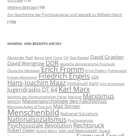
Vorträge
(13)
Weitere Beiträge
(19)
Zur Geschichte der Psychoanalyse und speziell zu Wilhelm Reich
(100)
NAMENS- UND BEGRIFFS-ARCHIV
David Graeber
Alexander Neill
Das Kapital
Bernd Senf
China
CIA
DDR
David Wengrow
deutsche demokratische Popmusik
Erich Fromm
Deutsche Ideologie
Ernst Federn
Euthanasie
Friedrich Engels
GDR
Freudo-Marxismus
Hans-Joachim Maaz
Immanuel Kant
John Erpenbeck
Karl Marx
Jugendradio DT 64
Marxismus
Manifest der Kommunistischen Partei
Marxism
Massenpsychologie des Faschismus
MASCH
Max Stirner
Masspsycholgy of Fascism
Menschenbild
National Socialism
Nationalsozialismus
Psychoanalysis
Rechtsruck
Psychosoziale Revolution
Robert Owen
Sein und Bewusstsein
Sexpol
Rudolf Bahro
Sigmund Freud