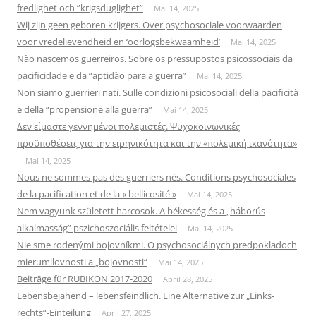
fredlighet och ”krigsduglighet”
Mai 14, 2025
Wij zijn geen geboren krijgers. Over psychosociale voorwaarden
voor vredelievendheid en ‘oorlogsbekwaamheid’
Mai 14, 2025
Não nascemos guerreiros. Sobre os pressupostos psicossociais da
pacificidade e da “aptidão para a guerra”
Mai 14, 2025
Non siamo guerrieri nati. Sulle condizioni psicosociali della pacificità
e della “propensione alla guerra”
Mai 14, 2025
Δεν είμαστε γεννημένοι πολεμιστές. Ψυχοκοινωνικές
προϋποθέσεις για την ειρηνικότητα και την «πολεμική ικανότητα»
Mai 14, 2025
Nous ne sommes pas des guerriers nés. Conditions psychosociales
de la pacification et de la « bellicosité »
Mai 14, 2025
Nem vagyunk született harcosok. A békesség és a „háborús
alkalmasság” pszichoszociális feltételei
Mai 14, 2025
Nie sme rodenými bojovníkmi. O psychosociálnych predpokladoch
mierumilovnosti a „bojovnosti“
Mai 14, 2025
Beiträge für RUBIKON 2017-2020
April 28, 2025
Lebensbejahend – lebensfeindlich. Eine Alternative zur „Links-
rechts“-Einteilung
April 27, 2025