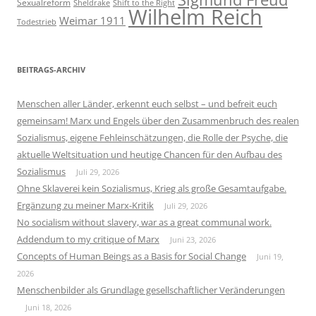
Sexualreform
Sheldrake
Shift to the Right
Wilhelm Reich
Weimar 1911
Todestrieb
BEITRAGS-ARCHIV
Menschen aller Länder, erkennt euch selbst – und befreit euch
gemeinsam! Marx und Engels über den Zusammenbruch des realen
Sozialismus, eigene Fehleinschätzungen, die Rolle der Psyche, die
aktuelle Weltsituation und heutige Chancen für den Aufbau des
Sozialismus
Juli 29, 2026
Ohne Sklaverei kein Sozialismus, Krieg als große Gesamtaufgabe.
Ergänzung zu meiner Marx-Kritik
Juli 29, 2026
No socialism without slavery, war as a great communal work.
Addendum to my critique of Marx
Juni 23, 2026
Concepts of Human Beings as a Basis for Social Change
Juni 19,
2026
Menschenbilder als Grundlage gesellschaftlicher Veränderungen
Juni 18, 2026