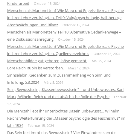
Kinderarbeit
Oktober 15, 2024
Menschen als Marionetten? Wie Marx und Engels die reale Psyche
in ihrer Lehre verdrängten. Teil 9: Vulgärpsychologie, halbherzige
Abschwächungen und Bilanz
Oktober 15, 2024
Menschen als Marionetten? Teil 10: Alternative Gedankenwege –
eine Diskussionsanregung
Oktober 15, 2024
Menschen als Marionetten? Wie Marx und Engels die reale Psyche
in ihrer Lehre verdrängten. Quellenverzeichnis
Oktober 15, 2024
Menschenbilder: gut geboren, böse gemacht
Mai 25, 2024
Lore Reich Rubin ist verstorben.
März 17, 2024
Sinnsalabin. Gedanken zum Zusammenhang von Sinn und
Erfüllung, 5.3.2024
März 5, 2024
Sein, Bewusstsein, „Klassenbewusstsein“ – und Unbewusstes. Karl
Marx, Wilhelm Reich und die tatsächliche Rolle der Psyche
Februar
17, 2024
Die Mehrzahl lebt ihr unterjochtes Dasein unbewusst… Wilhelm
Reichs Weiterführung der „Massenpsychologie des Faschismus“ im
Jahr 1934
Februar 15, 2024
Das Sein bestimmt das Bewusstsein? Vier Einwände gegen die