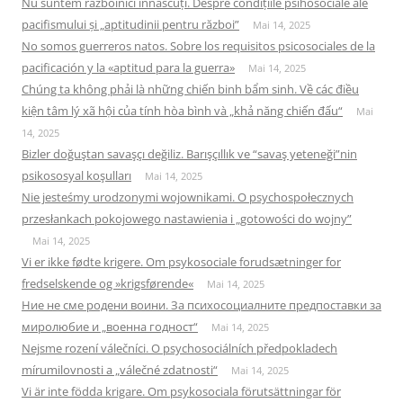
Nu suntem războinici înnăscuți. Despre condițiile psihosociale ale
pacifismului și „aptitudinii pentru război”
Mai 14, 2025
No somos guerreros natos. Sobre los requisitos psicosociales de la
pacificación y la «aptitud para la guerra»
Mai 14, 2025
Chúng ta không phải là những chiến binh bẩm sinh. Về các điều
kiện tâm lý xã hội của tính hòa bình và „khả năng chiến đấu“
Mai
14, 2025
Bizler doğuştan savaşçı değiliz. Barışçıllık ve “savaş yeteneği”nin
psikososyal koşulları
Mai 14, 2025
Nie jesteśmy urodzonymi wojownikami. O psychospołecznych
przesłankach pokojowego nastawienia i „gotowości do wojny”
Mai 14, 2025
Vi er ikke fødte krigere. Om psykosociale forudsætninger for
fredselskende og »krigsførende«
Mai 14, 2025
Ние не сме родени воини. За психосоциалните предпоставки за
миролюбие и „военна годност“
Mai 14, 2025
Nejsme rození válečníci. O psychosociálních předpokladech
mírumilovnosti a „válečné zdatnosti“
Mai 14, 2025
Vi är inte födda krigare. Om psykosociala förutsättningar för