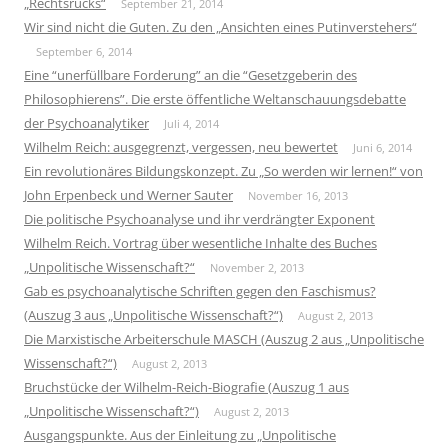
„Rechtsrucks“
September 21, 2014
Wir sind nicht die Guten. Zu den „Ansichten eines Putinverstehers“
September 6, 2014
Eine “unerfüllbare Forderung” an die “Gesetzgeberin des
Philosophierens”. Die erste öffentliche Weltanschauungsdebatte
der Psychoanalytiker
Juli 4, 2014
Wilhelm Reich: ausgegrenzt, vergessen, neu bewertet
Juni 6, 2014
Ein revolutionäres Bildungskonzept. Zu „So werden wir lernen!“ von
John Erpenbeck und Werner Sauter
November 16, 2013
Die politische Psychoanalyse und ihr verdrängter Exponent
Wilhelm Reich. Vortrag über wesentliche Inhalte des Buches
„Unpolitische Wissenschaft?“
November 2, 2013
Gab es psychoanalytische Schriften gegen den Faschismus?
(Auszug 3 aus „Unpolitische Wissenschaft?“)
August 2, 2013
Die Marxistische Arbeiterschule MASCH (Auszug 2 aus „Unpolitische
Wissenschaft?“)
August 2, 2013
Bruchstücke der Wilhelm-Reich-Biografie (Auszug 1 aus
„Unpolitische Wissenschaft?“)
August 2, 2013
Ausgangspunkte. Aus der Einleitung zu „Unpolitische