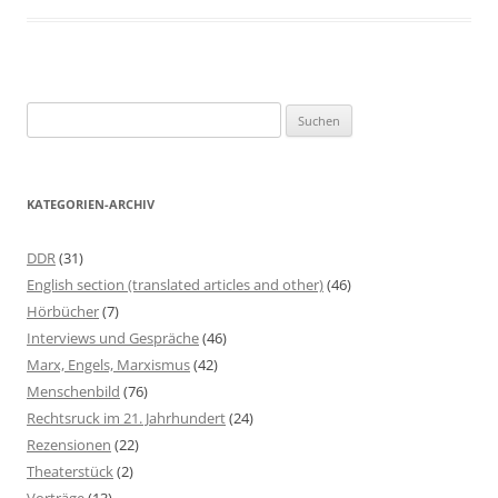
S
u
c
h
KATEGORIEN-ARCHIV
e
n
DDR
(31)
n
English section (translated articles and other)
(46)
a
Hörbücher
(7)
c
Interviews und Gespräche
(46)
h
Marx, Engels, Marxismus
(42)
:
Menschenbild
(76)
Rechtsruck im 21. Jahrhundert
(24)
Rezensionen
(22)
Theaterstück
(2)