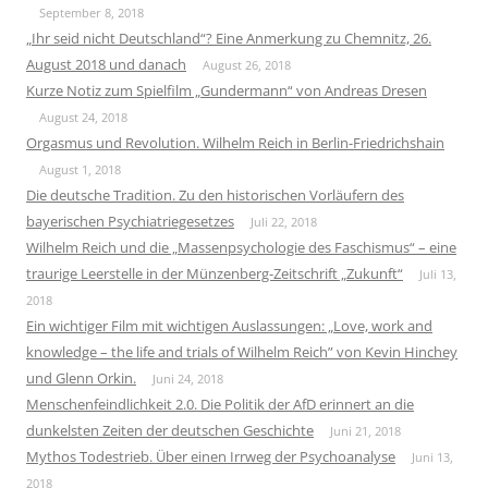
September 8, 2018
„Ihr seid nicht Deutschland“? Eine Anmerkung zu Chemnitz, 26.
August 2018 und danach
August 26, 2018
Kurze Notiz zum Spielfilm „Gundermann“ von Andreas Dresen
August 24, 2018
Orgasmus und Revolution. Wilhelm Reich in Berlin-Friedrichshain
August 1, 2018
Die deutsche Tradition. Zu den historischen Vorläufern des
bayerischen Psychiatriegesetzes
Juli 22, 2018
Wilhelm Reich und die „Massenpsychologie des Faschismus“ – eine
traurige Leerstelle in der Münzenberg-Zeitschrift „Zukunft“
Juli 13,
2018
Ein wichtiger Film mit wichtigen Auslassungen: „Love, work and
knowledge – the life and trials of Wilhelm Reich” von Kevin Hinchey
und Glenn Orkin.
Juni 24, 2018
Menschenfeindlichkeit 2.0. Die Politik der AfD erinnert an die
dunkelsten Zeiten der deutschen Geschichte
Juni 21, 2018
Mythos Todestrieb. Über einen Irrweg der Psychoanalyse
Juni 13,
2018