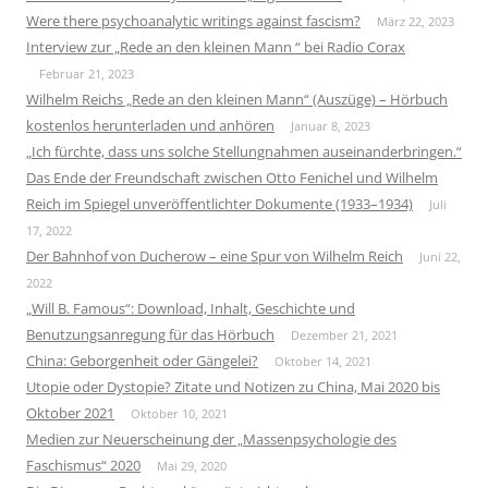
Were there psychoanalytic writings against fascism?
März 22, 2023
Interview zur „Rede an den kleinen Mann “ bei Radio Corax
Februar 21, 2023
Wilhelm Reichs „Rede an den kleinen Mann“ (Auszüge) – Hörbuch
kostenlos herunterladen und anhören
Januar 8, 2023
„Ich fürchte, dass uns solche Stellungnahmen auseinanderbringen.“
Das Ende der Freundschaft zwischen Otto Fenichel und Wilhelm
Reich im Spiegel unveröffentlichter Dokumente (1933–1934)
Juli
17, 2022
Der Bahnhof von Ducherow – eine Spur von Wilhelm Reich
Juni 22,
2022
„Will B. Famous“: Download, Inhalt, Geschichte und
Benutzungsanregung für das Hörbuch
Dezember 21, 2021
China: Geborgenheit oder Gängelei?
Oktober 14, 2021
Utopie oder Dystopie? Zitate und Notizen zu China, Mai 2020 bis
Oktober 2021
Oktober 10, 2021
Medien zur Neuerscheinung der „Massenpsychologie des
Faschismus“ 2020
Mai 29, 2020