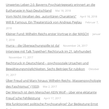
Unwertes Leben 2.0. Bayerns Psychiatriegesetz erinnert an die
Euthanasie in Nazi-Deutschland
Mai 18, 2018
Vom Nicht-Veralten des „autoritären Charakters“
April 18, 2018
Will B. Famous. Ein Theaterstück von Andreas Peglau
Februar 7,
2018
Kleiner Fund: Wilhelm Reichs erster Vortrag in der MASCH
Januar
7, 2018
Hurra – die Überwachungspille ist da!
November 24, 2017
Interview mit Talk Together!: Rechtsruck im 21. Jahrhundert
November 11, 2017
Rechtsruck in Deutschland – psychosoziale Ursachen und
Bewältigungsmöglichkeiten. Sechs Beiträge für rubikon
Oktober
31, 2017
Über Freud und Marx hinaus: Wilhelm Reichs „Massenpsychologie
des Faschismus“ (1933)
Mai 2, 2017
Der Mensch ist dem Menschen KEIN Wolf – über eine eklatante
Freud`sche Fehlleistung
April 17, 2017
Wie funktioniert politische Psychoanalyse? Zur Bedeutung Ernst