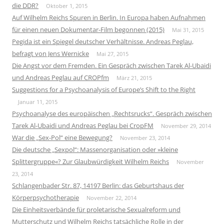
die DDR?
Oktober 1, 2015
Auf Wilhelm Reichs Spuren in Berlin. In Europa haben Aufnahmen
für einen neuen Dokumentar-Film begonnen (2015)
Mai 31, 2015
Pegida ist ein Spiegel deutscher Verhältnisse. Andreas Peglau,
befragt von Jens Wernicke
Mai 27, 2015
Die Angst vor dem Fremden. Ein Gespräch zwischen Tarek Al-Ubaidi
und Andreas Peglau auf CROPfm
März 21, 2015
Suggestions for a Psychoanalysis of Europe’s Shift to the Right
Januar 11, 2015
Psychoanalyse des europäischen „Rechtsrucks“. Gespräch zwischen
Tarek Al-Ubaidi und Andreas Peglau bei CropFM
November 29, 2014
War die „Sex-Pol“ eine Bewegung?
November 23, 2014
Die deutsche „Sexpol“: Massenorganisation oder »kleine
Splittergruppe«? Zur Glaubwürdigkeit Wilhelm Reichs
November
23, 2014
Schlangenbader Str. 87, 14197 Berlin: das Geburtshaus der
Körperpsychotherapie
November 22, 2014
Die Einheitsverbände für proletarische Sexualreform und
Mutterschutz und Wilhelm Reichs tatsächliche Rolle in der