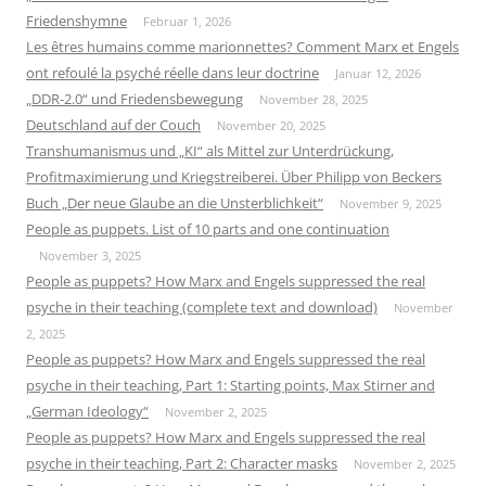
Friedenshymne
Februar 1, 2026
Les êtres humains comme marionnettes? Comment Marx et Engels
ont refoulé la psyché réelle dans leur doctrine
Januar 12, 2026
„DDR-2.0“ und Friedensbewegung
November 28, 2025
Deutschland auf der Couch
November 20, 2025
Transhumanismus und „KI“ als Mittel zur Unterdrückung,
Profitmaximierung und Kriegstreiberei. Über Philipp von Beckers
Buch „Der neue Glaube an die Unsterblichkeit“
November 9, 2025
People as puppets. List of 10 parts and one continuation
November 3, 2025
People as puppets? How Marx and Engels suppressed the real
psyche in their teaching (complete text and download)
November
2, 2025
People as puppets? How Marx and Engels suppressed the real
psyche in their teaching, Part 1: Starting points, Max Stirner and
„German Ideology“
November 2, 2025
People as puppets? How Marx and Engels suppressed the real
psyche in their teaching, Part 2: Character masks
November 2, 2025