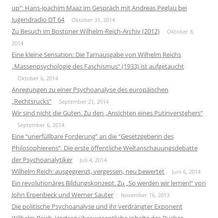
up“: Hans-Joachim Maaz im Gespräch mit Andreas Peglau bei
Jugendradio DT 64
Oktober 31, 2014
Zu Besuch im Bostoner Wilhelm-Reich-Archiv (2012)
Oktober 8,
2014
Eine kleine Sensation: Die Tarnausgabe von Wilhelm Reichs
„Massenpsychologie des Faschismus“ (1933) ist aufgetaucht
Oktober 6, 2014
Anregungen zu einer Psychoanalyse des europäischen
„Rechtsrucks“
September 21, 2014
Wir sind nicht die Guten. Zu den „Ansichten eines Putinverstehers“
September 6, 2014
Eine “unerfüllbare Forderung” an die “Gesetzgeberin des
Philosophierens”. Die erste öffentliche Weltanschauungsdebatte
der Psychoanalytiker
Juli 4, 2014
Wilhelm Reich: ausgegrenzt, vergessen, neu bewertet
Juni 6, 2014
Ein revolutionäres Bildungskonzept. Zu „So werden wir lernen!“ von
John Erpenbeck und Werner Sauter
November 16, 2013
Die politische Psychoanalyse und ihr verdrängter Exponent