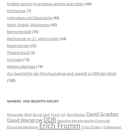
n
English section (translated articles and other)
(46)
a
Hörbücher
(7)
c
Interviews und Gespräche
(46)
h
Marx, Engels, Marxismus
(42)
:
Menschenbild
(76)
Rechtsruck im 21. Jahrhundert
(24)
Rezensionen
(22)
Theaterstück
(2)
Vorträge
(13)
Weitere Beiträge
(19)
Zur Geschichte der Psychoanalyse und speziell zu Wilhelm Reich
(100)
NAMENS- UND BEGRIFFS-ARCHIV
David Graeber
Alexander Neill
Das Kapital
Bernd Senf
China
CIA
DDR
David Wengrow
deutsche demokratische Popmusik
Erich Fromm
Deutsche Ideologie
Ernst Federn
Euthanasie