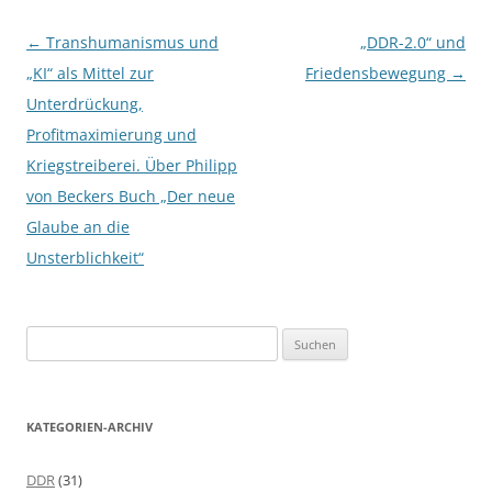
Beitragsnavigation
←
Transhumanismus und
„DDR-2.0“ und
„KI“ als Mittel zur
Friedensbewegung
→
Unterdrückung,
Profitmaximierung und
Kriegstreiberei. Über Philipp
von Beckers Buch „Der neue
Glaube an die
Unsterblichkeit“
S
u
c
h
KATEGORIEN-ARCHIV
e
n
DDR
(31)