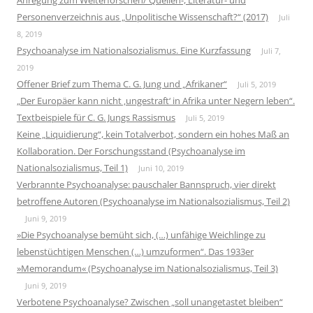
Anregung zum Weiterforschen/ Quellen-, Literatur- und
Personenverzeichnis aus „Unpolitische Wissenschaft?“ (2017)
Juli
8, 2019
Psychoanalyse im Nationalsozialismus. Eine Kurzfassung
Juli 7,
2019
Offener Brief zum Thema C. G. Jung und „Afrikaner“
Juli 5, 2019
„Der Europäer kann nicht ‚ungestraft‘ in Afrika unter Negern leben“.
Textbeispiele für C. G. Jungs Rassismus
Juli 5, 2019
Keine „Liquidierung“, kein Totalverbot, sondern ein hohes Maß an
Kollaboration. Der Forschungsstand (Psychoanalyse im
Nationalsozialismus, Teil 1)
Juni 10, 2019
Verbrannte Psychoanalyse: pauschaler Bannspruch, vier direkt
betroffene Autoren (Psychoanalyse im Nationalsozialismus, Teil 2)
Juni 9, 2019
»Die Psychoanalyse bemüht sich, (…) unfähige Weichlinge zu
lebenstüchtigen Menschen (…) umzuformen“. Das 1933er
»Memorandum« (Psychoanalyse im Nationalsozialismus, Teil 3)
Juni 9, 2019
Verbotene Psychoanalyse? Zwischen „soll unangetastet bleiben“