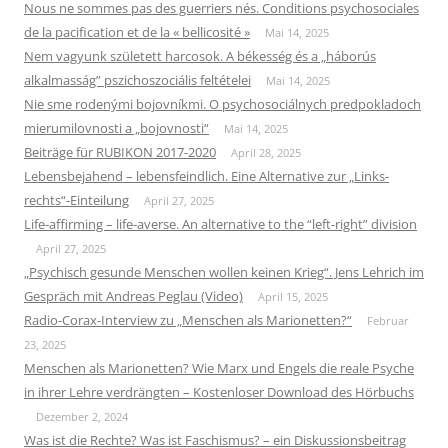
Nous ne sommes pas des guerriers nés. Conditions psychosociales
de la pacification et de la « bellicosité »
Mai 14, 2025
Nem vagyunk született harcosok. A békesség és a „háborús
alkalmasság” pszichoszociális feltételei
Mai 14, 2025
Nie sme rodenými bojovníkmi. O psychosociálnych predpokladoch
mierumilovnosti a „bojovnosti“
Mai 14, 2025
Beiträge für RUBIKON 2017-2020
April 28, 2025
Lebensbejahend – lebensfeindlich. Eine Alternative zur „Links-
rechts“-Einteilung
April 27, 2025
Life-affirming – life-averse. An alternative to the “left-right” division
April 27, 2025
„Psychisch gesunde Menschen wollen keinen Krieg“. Jens Lehrich im
Gespräch mit Andreas Peglau (Video)
April 15, 2025
Radio-Corax-Interview zu „Menschen als Marionetten?“
Februar
23, 2025
Menschen als Marionetten? Wie Marx und Engels die reale Psyche
in ihrer Lehre verdrängten – Kostenloser Download des Hörbuchs
Dezember 2, 2024
Was ist die Rechte? Was ist Faschismus? – ein Diskussionsbeitrag