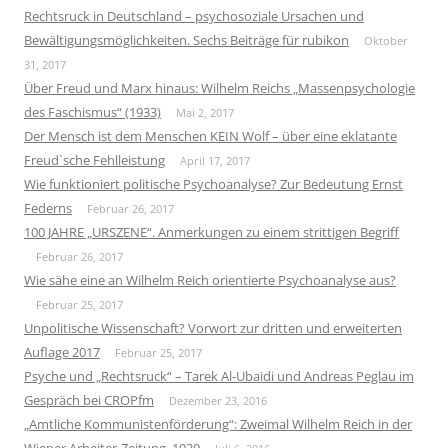
Rechtsruck in Deutschland – psychosoziale Ursachen und
Bewältigungsmöglichkeiten. Sechs Beiträge für rubikon
Oktober
31, 2017
Über Freud und Marx hinaus: Wilhelm Reichs „Massenpsychologie
des Faschismus“ (1933)
Mai 2, 2017
Der Mensch ist dem Menschen KEIN Wolf – über eine eklatante
Freud`sche Fehlleistung
April 17, 2017
Wie funktioniert politische Psychoanalyse? Zur Bedeutung Ernst
Federns
Februar 26, 2017
100 JAHRE „URSZENE“. Anmerkungen zu einem strittigen Begriff
Februar 26, 2017
Wie sähe eine an Wilhelm Reich orientierte Psychoanalyse aus?
Februar 25, 2017
Unpolitische Wissenschaft? Vorwort zur dritten und erweiterten
Auflage 2017
Februar 25, 2017
Psyche und „Rechtsruck“ – Tarek Al-Ubaidi und Andreas Peglau im
Gespräch bei CROPfm
Dezember 23, 2016
„Amtliche Kommunistenförderung“: Zweimal Wilhelm Reich in der