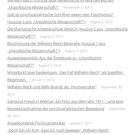
Wilhelm Reich. Vortrag über wesentliche Inhalte des Buches
„Unpolitische Wissenschaft?“
November 2, 2013
Gab es psychoanalytische Schriften gegen den Faschismus?
(Auszug 3 aus „Unpolitische Wissenschaft?“)
August 2, 2013
Die Marxistische Arbeiterschule MASCH (Auszug 2 aus „Unpolitische
Wissenschaft?“)
August 2, 2013
Bruchstücke der Wilhelm-Reich-Biografie (Auszug 1 aus
„Unpolitische Wissenschaft?“)
August 2, 2013
Ausgangspunkte. Aus der Einleitung zu „Unpolitische
Wissenschaft?“
August 2, 2013
Missglückt aber bedeutsam: „Der Fall Wilhelm Reich“ als Spielfilm.
Rezension
Januar 1, 2013
Wilhelm Reich und Willy Brandt als „Hochverräter“
Dezember 30,
2012
Sigmund Freud in Weimar. Ein Foto aus dem Jahr 1911 – und eine
Momentaufnahme der psychoanalytischen Bewegung
September
30, 2012
Ausgebürgerte Psychoanalytiker
Januar 5, 2011
„Doch bin ich froh, dass ich mich bewege“. Wilhelm-Reich-