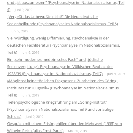
und „ist auszumerzen“ (Psychoanalyse im Nationalsozialismus, Teil
4)
Juni 9, 2019
„Vergeßt das Unbewußte nicht!“ Die Neue deutsche
Seelenheilkunde (Psychoanalyse im Nationalsozialismus, Teil 5)
Juni 9, 2019
Viel Würdigung, wenig Diffamierung. Psychoanalyse in der
deutschen Fachliteratur (Psychoanalyse im Nationalsozialismus,
Teil 6)
Juni 9, 2019
Ein „sehr modernes medizinisches Fach“ und „jüdische
Seelenvergiftung“: Psychoanalyse im Völkischen Beobachter
1938/39 (Psychoanalyse im Nationalsozialismus, Teil 7)
Juni 9, 2019
»Möglichst keine tödlichen Diagnosen«. Zuarbeiten des Göring-
Institutes zur »Eugenik« (Psychoanalyse im Nationalsozialismus,
Teil 8)
Juni 9, 2019
Tiefenpsychologische Kriegsführung am „Göring-Institut“
(Psychoanalyse im Nationalsozialismus, Teil 9 und vorläufiger
Schluss)
Juni 9, 2019
Gespräch mit einem Frisörgehilfen über den Mehrwert (1935) von
Wilhelm Reich (alias Ernst Parell)
Mai 30, 2019