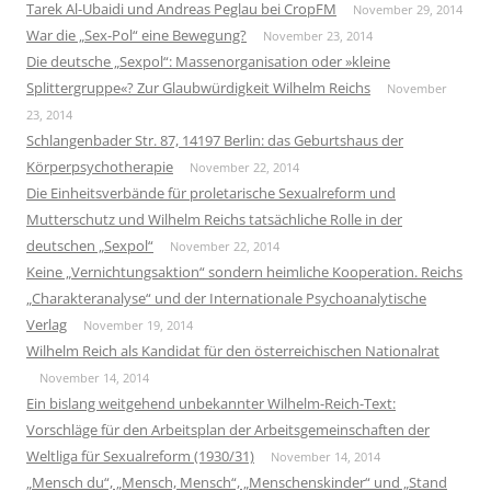
Tarek Al-Ubaidi und Andreas Peglau bei CropFM
November 29, 2014
War die „Sex-Pol“ eine Bewegung?
November 23, 2014
Die deutsche „Sexpol“: Massenorganisation oder »kleine
Splittergruppe«? Zur Glaubwürdigkeit Wilhelm Reichs
November
23, 2014
Schlangenbader Str. 87, 14197 Berlin: das Geburtshaus der
Körperpsychotherapie
November 22, 2014
Die Einheitsverbände für proletarische Sexualreform und
Mutterschutz und Wilhelm Reichs tatsächliche Rolle in der
deutschen „Sexpol“
November 22, 2014
Keine „Vernichtungsaktion“ sondern heimliche Kooperation. Reichs
„Charakteranalyse“ und der Internationale Psychoanalytische
Verlag
November 19, 2014
Wilhelm Reich als Kandidat für den österreichischen Nationalrat
November 14, 2014
Ein bislang weitgehend unbekannter Wilhelm-Reich-Text:
Vorschläge für den Arbeitsplan der Arbeitsgemeinschaften der
Weltliga für Sexualreform (1930/31)
November 14, 2014
„Mensch du“, „Mensch, Mensch“, „Menschenskinder“ und „Stand