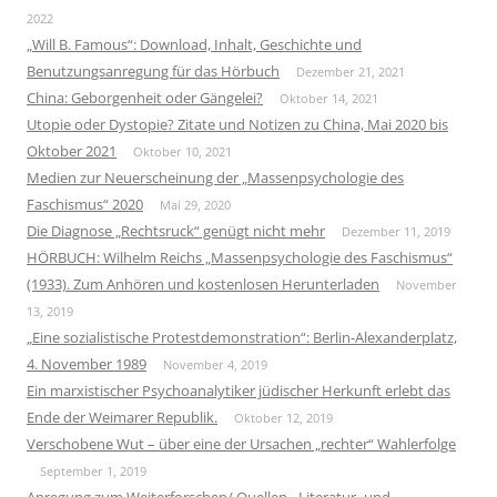
2022
„Will B. Famous“: Download, Inhalt, Geschichte und
Benutzungsanregung für das Hörbuch
Dezember 21, 2021
China: Geborgenheit oder Gängelei?
Oktober 14, 2021
Utopie oder Dystopie? Zitate und Notizen zu China, Mai 2020 bis
Oktober 2021
Oktober 10, 2021
Medien zur Neuerscheinung der „Massenpsychologie des
Faschismus“ 2020
Mai 29, 2020
Die Diagnose „Rechtsruck“ genügt nicht mehr
Dezember 11, 2019
HÖRBUCH: Wilhelm Reichs „Massenpsychologie des Faschismus“
(1933). Zum Anhören und kostenlosen Herunterladen
November
13, 2019
„Eine sozialistische Protestdemonstration“: Berlin-Alexanderplatz,
4. November 1989
November 4, 2019
Ein marxistischer Psychoanalytiker jüdischer Herkunft erlebt das
Ende der Weimarer Republik.
Oktober 12, 2019
Verschobene Wut – über eine der Ursachen „rechter“ Wahlerfolge
September 1, 2019