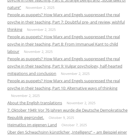
psyche in their teaching, Part 6: Strange beings and „social laws of
nature“
November 2, 2025
People as puppets? How Marx and Engels suppressed the real
psyche in their teaching, Part 7: Doubtful pre- and review, wishful
thinking
November 2, 2025
People as puppets? How Marx and Engels suppressed the real
psyche in their teaching, Part 8: From Immanuel Kant to child
labour
November 2, 2025
People as puppets? How Marx and Engels suppressed the real
psyche in their teaching, Part 9: Vulgar psychology, half-hearted
mitigations and conclusion
November 2, 2025
People as puppets? How Marx and Engels suppressed the real
psyche in their teaching, Part 10: Alternative ways of thinking
November 2, 2025
About the English translations
November 2, 2025
7. Oktober 1949: Vor 76 Jahren wurde die Deutsche Demokratische
Republik gegründet.
Oktober 9, 2025
Heimatlos im eigenen Land
Oktober 7, 2025
Über den Schwachsinn künstlicher „Intelligenz“ – am Beispiel einer