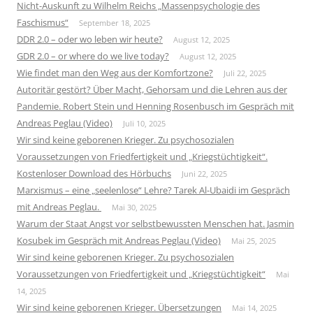
Nicht-Auskunft zu Wilhelm Reichs „Massenpsychologie des
Faschismus“
September 18, 2025
DDR 2.0 – oder wo leben wir heute?
August 12, 2025
GDR 2.0 – or where do we live today?
August 12, 2025
Wie findet man den Weg aus der Komfortzone?
Juli 22, 2025
Autoritär gestört? Über Macht, Gehorsam und die Lehren aus der
Pandemie. Robert Stein und Henning Rosenbusch im Gespräch mit
Andreas Peglau (Video)
Juli 10, 2025
Wir sind keine geborenen Krieger. Zu psychosozialen
Voraussetzungen von Friedfertigkeit und „Kriegstüchtigkeit“.
Kostenloser Download des Hörbuchs
Juni 22, 2025
Marxismus – eine „seelenlose“ Lehre? Tarek Al-Ubaidi im Gespräch
mit Andreas Peglau.
Mai 30, 2025
Warum der Staat Angst vor selbstbewussten Menschen hat. Jasmin
Kosubek im Gespräch mit Andreas Peglau (Video)
Mai 25, 2025
Wir sind keine geborenen Krieger. Zu psychosozialen
Voraussetzungen von Friedfertigkeit und „Kriegstüchtigkeit“
Mai
14, 2025
Wir sind keine geborenen Krieger. Übersetzungen
Mai 14, 2025