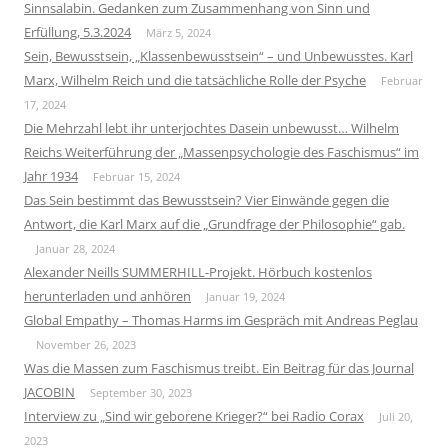
Sinnsalabin. Gedanken zum Zusammenhang von Sinn und
Erfüllung, 5.3.2024
März 5, 2024
Sein, Bewusstsein, „Klassenbewusstsein“ – und Unbewusstes. Karl
Marx, Wilhelm Reich und die tatsächliche Rolle der Psyche
Februar
17, 2024
Die Mehrzahl lebt ihr unterjochtes Dasein unbewusst… Wilhelm
Reichs Weiterführung der „Massenpsychologie des Faschismus“ im
Jahr 1934
Februar 15, 2024
Das Sein bestimmt das Bewusstsein? Vier Einwände gegen die
Antwort, die Karl Marx auf die „Grundfrage der Philosophie“ gab.
Januar 28, 2024
Alexander Neills SUMMERHILL-Projekt. Hörbuch kostenlos
herunterladen und anhören
Januar 19, 2024
Global Empathy – Thomas Harms im Gespräch mit Andreas Peglau
November 26, 2023
Was die Massen zum Faschismus treibt. Ein Beitrag für das Journal
JACOBIN
September 30, 2023
Interview zu „Sind wir geborene Krieger?“ bei Radio Corax
Juli 20,
2023