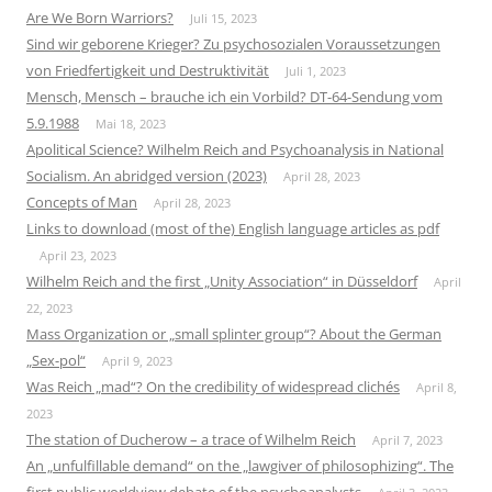
Are We Born Warriors?
Juli 15, 2023
Sind wir geborene Krieger? Zu psychosozialen Voraussetzungen
von Friedfertigkeit und Destruktivität
Juli 1, 2023
Mensch, Mensch – brauche ich ein Vorbild? DT-64-Sendung vom
5.9.1988
Mai 18, 2023
Apolitical Science? Wilhelm Reich and Psychoanalysis in National
Socialism. An abridged version (2023)
April 28, 2023
Concepts of Man
April 28, 2023
Links to download (most of the) English language articles as pdf
April 23, 2023
Wilhelm Reich and the first „Unity Association“ in Düsseldorf
April
22, 2023
Mass Organization or „small splinter group“? About the German
„Sex-pol“
April 9, 2023
Was Reich „mad“? On the credibility of widespread clichés
April 8,
2023
The station of Ducherow – a trace of Wilhelm Reich
April 7, 2023
An „unfulfillable demand“ on the „lawgiver of philosophizing“. The