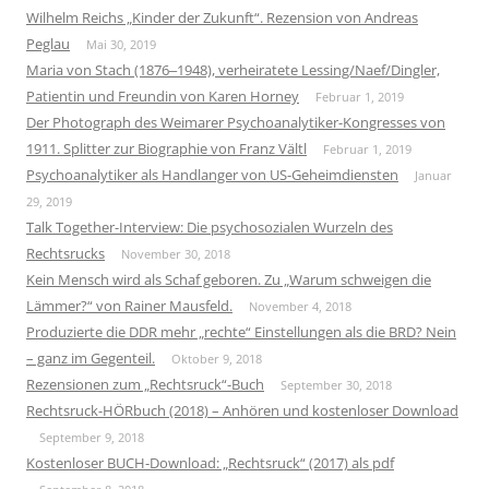
Wilhelm Reichs „Kinder der Zukunft“. Rezension von Andreas
Peglau
Mai 30, 2019
Maria von Stach (1876‒1948), verheiratete Lessing/Naef/Dingler,
Patientin und Freundin von Karen Horney
Februar 1, 2019
Der Photograph des Weimarer Psychoanalytiker-Kongresses von
1911. Splitter zur Biographie von Franz Vältl
Februar 1, 2019
Psychoanalytiker als Handlanger von US-Geheimdiensten
Januar
29, 2019
Talk Together-Interview: Die psychosozialen Wurzeln des
Rechtsrucks
November 30, 2018
Kein Mensch wird als Schaf geboren. Zu „Warum schweigen die
Lämmer?“ von Rainer Mausfeld.
November 4, 2018
Produzierte die DDR mehr „rechte“ Einstellungen als die BRD? Nein
– ganz im Gegenteil.
Oktober 9, 2018
Rezensionen zum „Rechtsruck“-Buch
September 30, 2018
Rechtsruck-HÖRbuch (2018) – Anhören und kostenloser Download
September 9, 2018
Kostenloser BUCH-Download: „Rechtsruck“ (2017) als pdf