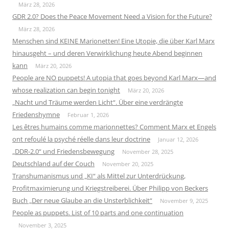
März 28, 2026
GDR 2.0? Does the Peace Movement Need a Vision for the Future?
März 28, 2026
Menschen sind KEINE Marionetten! Eine Utopie, die über Karl Marx
hinausgeht – und deren Verwirklichung heute Abend beginnen
kann
März 20, 2026
People are NO puppets! A utopia that goes beyond Karl Marx—and
whose realization can begin tonight
März 20, 2026
„Nacht und Träume werden Licht“. Über eine verdrängte
Friedenshymne
Februar 1, 2026
Les êtres humains comme marionnettes? Comment Marx et Engels
ont refoulé la psyché réelle dans leur doctrine
Januar 12, 2026
„DDR-2.0“ und Friedensbewegung
November 28, 2025
Deutschland auf der Couch
November 20, 2025
Transhumanismus und „KI“ als Mittel zur Unterdrückung,
Profitmaximierung und Kriegstreiberei. Über Philipp von Beckers
Buch „Der neue Glaube an die Unsterblichkeit“
November 9, 2025
People as puppets. List of 10 parts and one continuation
November 3, 2025