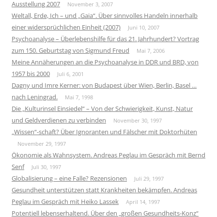
Ausstellung 2007
November 3, 2007
Weltall, Erde, Ich – und „Gaia“. Über sinnvolles Handeln innerhalb
einer widersprüchlichen Einheit (2007)
Juni 10, 2007
Psychoanalyse – Überlebenshilfe für das 21. Jahrhundert? Vortrag
zum 150. Geburtstag von Sigmund Freud
Mai 7, 2006
Meine Annäherungen an die Psychoanalyse in DDR und BRD, von
1957 bis 2000
Juli 6, 2001
Dagny und Imre Kerner: von Budapest über Wien, Berlin, Basel …
nach Leningrad.
Mai 7, 1998
Die „Kulturinsel Einsiedel“ – Von der Schwierigkeit, Kunst, Natur
und Geldverdienen zu verbinden
November 30, 1997
„Wissen“-schaft? Über Ignoranten und Fälscher mit Doktorhüten
November 29, 1997
Ökonomie als Wahnsystem. Andreas Peglau im Gespräch mit Bernd
Senf
Juli 30, 1997
Globalisierung – eine Falle? Rezensionen
Juli 29, 1997
Gesundheit unterstützen statt Krankheiten bekämpfen. Andreas
Peglau im Gespräch mit Heiko Lassek
April 14, 1997
Potentiell lebenserhaltend. Über den „großen Gesundheits-Konz“