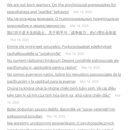
We are not born warriors. On the psychosocial prerequisites for
peacefulness and “warlike“ behavior
Mai 14, 2025
Мы не рождены воинами. О психосоциальных предпосылках
миролюбия и «воинственности»
Mai 14, 2025
我们并不是天生的战士。关于和平与「战争能力」的心理社会前提
Mai 14, 2025
Emme ole syntyneet sotureiksi. Psykososiaaliset edellytykset
rauhallisuudelle ja ”sotakyvylle”
Mai 14, 2025
Nu suntem războinici înnăscuți. Despre condițiile psihosociale ale
pacifismului și „aptitudinii pentru război”
Mai 14, 2025
No somos guerreros natos. Sobre los requisitos psicosociales de la
pacificación y la «aptitud para la guerra»
Mai 14, 2025
Chúng ta không phải là những chiến binh bẩm sinh. Về các điều
kiện tâm lý xã hội của tính hòa bình và „khả năng chiến đấu“
Mai
14, 2025
Bizler doğuştan savaşçı değiliz. Barışçıllık ve “savaş yeteneği”nin
psikososyal koşulları
Mai 14, 2025
Nie jesteśmy urodzonymi wojownikami. O psychospołecznych