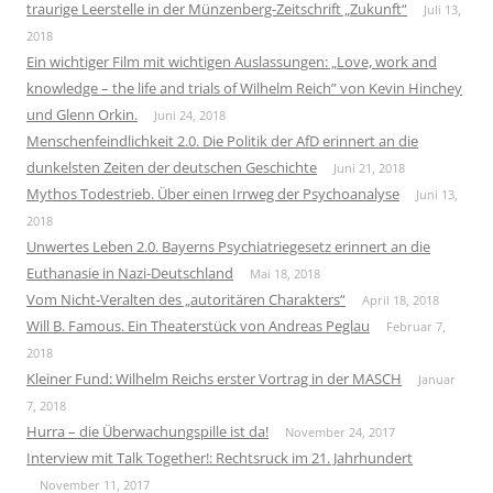
traurige Leerstelle in der Münzenberg-Zeitschrift „Zukunft“
Juli 13,
2018
Ein wichtiger Film mit wichtigen Auslassungen: „Love, work and
knowledge – the life and trials of Wilhelm Reich” von Kevin Hinchey
und Glenn Orkin.
Juni 24, 2018
Menschenfeindlichkeit 2.0. Die Politik der AfD erinnert an die
dunkelsten Zeiten der deutschen Geschichte
Juni 21, 2018
Mythos Todestrieb. Über einen Irrweg der Psychoanalyse
Juni 13,
2018
Unwertes Leben 2.0. Bayerns Psychiatriegesetz erinnert an die
Euthanasie in Nazi-Deutschland
Mai 18, 2018
Vom Nicht-Veralten des „autoritären Charakters“
April 18, 2018
Will B. Famous. Ein Theaterstück von Andreas Peglau
Februar 7,
2018
Kleiner Fund: Wilhelm Reichs erster Vortrag in der MASCH
Januar
7, 2018
Hurra – die Überwachungspille ist da!
November 24, 2017
Interview mit Talk Together!: Rechtsruck im 21. Jahrhundert
November 11, 2017