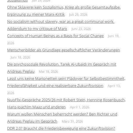
Sozialismus
Juli 29, 2026
Ohne Sklaverei kein Sozialismus, Krieg als große Gesamtaufgabe.
Ergänzung zu meiner Marx-Kritik
Juli 29, 2026
No socialism without slavery, war as a great communal work.
Addendum to my critique of Marx
Juni 23, 2026
Concepts of Human Beings as a Basis for Social Change
Juni 19,
2026
Menschenbilder als Grundlage gesellschaftlicher Veränderungen
Juni 18, 2026
Die psychosoziale Revolution. Tarek Al-Ubaidi im Gespräch mit
Andreas Peglau
Mai 18, 2026
Lasst uns keine Marionetten sein! Plädoyer für Selbstbestimmtheit,
Friedensfähigkeit und eine realisierbare Zukunftsvision
April 13,
2026
NuoFlix-Gespräche 2025/26 mit Robert Stein, Henning Rosenbusch,
Hans-Joachim Maaz und anderen
April 1, 2026
Warum wollen Menschen beherrscht werden? Ben Richter und
Andreas Peglau im Gespräch
März 31, 2026
DDR 2.0? Braucht die Friedensbewegung eine Zukunftsvision?