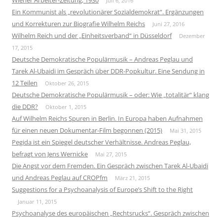
Wiener Arbeiter-Zeitung, 1930
Juli 6, 2016
Ein Kommunist als „revolutionärer Sozialdemokrat“. Ergänzungen
und Korrekturen zur Biografie Wilhelm Reichs
Juni 27, 2016
Wilhelm Reich und der „Einheitsverband“ in Düsseldorf
Dezember
17, 2015
Deutsche Demokratische Populärmusik – Andreas Peglau und
Tarek Al-Ubaidi im Gespräch über DDR-Popkultur. Eine Sendung in
12 Teilen
Oktober 26, 2015
Deutsche Demokratische Populärmusik – oder: Wie „totalitär“ klang
die DDR?
Oktober 1, 2015
Auf Wilhelm Reichs Spuren in Berlin. In Europa haben Aufnahmen
für einen neuen Dokumentar-Film begonnen (2015)
Mai 31, 2015
Pegida ist ein Spiegel deutscher Verhältnisse. Andreas Peglau,
befragt von Jens Wernicke
Mai 27, 2015
Die Angst vor dem Fremden. Ein Gespräch zwischen Tarek Al-Ubaidi
und Andreas Peglau auf CROPfm
März 21, 2015
Suggestions for a Psychoanalysis of Europe’s Shift to the Right
Januar 11, 2015
Psychoanalyse des europäischen „Rechtsrucks“. Gespräch zwischen