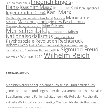
Friedrich Engels
GDR
Freudo-Marxismus
Hans-Joachim Maaz
Immanuel Kant
John Erpenbeck
Karl Marx
Jugendradio DT 64
Marxismus
Manifest der Kommunistischen Partei
Marxism
Massenpsychologie des Faschismus
MASCH
Max Stirner
Masspsycholgy of Fascism
Menschenbild
National Socialism
Nationalsozialismus
Psychoanalysis
Rechtsruck
Psychosoziale Revolution
Robert Owen
Sein und Bewusstsein
Sexpol
Rudolf Bahro
Sigmund Freud
Sexualreform
Sheldrake
Shift to the Right
Wilhelm Reich
Weimar 1911
Todestrieb
BEITRAGS-ARCHIV
Menschen aller Länder, erkennt euch selbst – und befreit euch
gemeinsam! Marx und Engels über den Zusammenbruch des realen
Sozialismus, eigene Fehleinschätzungen, die Rolle der Psyche, die
aktuelle Weltsituation und heutige Chancen für den Aufbau des