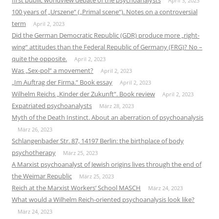
first public worldview debate of the psychoanalysts
April 3, 2023
100 years of „Urszene“ („Primal scene“). Notes on a controversial
term
April 2, 2023
Did the German Democratic Republic (GDR) produce more „right-
wing“ attitudes than the Federal Republic of Germany (FRG)? No –
quite the opposite.
April 2, 2023
Was „Sex-pol“ a movement?
April 2, 2023
„Im Auftrag der Firma.“ Book essay
April 2, 2023
Wilhelm Reichs „Kinder der Zukunft“. Book review
April 2, 2023
Expatriated psychoanalysts
März 28, 2023
Myth of the Death Instinct. About an aberration of psychoanalysis
März 26, 2023
Schlangenbader Str. 87, 14197 Berlin: the birthplace of body
psychotherapy
März 25, 2023
A Marxist psychoanalyst of Jewish origins lives through the end of
the Weimar Republic
März 25, 2023
Reich at the Marxist Workers‘ School MASCH
März 24, 2023
What would a Wilhelm Reich-oriented psychoanalysis look like?
März 24, 2023