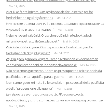
przesłankach pokojowego nastawienia i „gotowości do wojny”
Mai 14, 2025
Vi er ikke fødte krigere. Om psykosociale forudsætninger for
fredselskende og »krigsførende«
Mai 14, 2025
Ние не сме родени воини. За психосоциалните предпоставки за
миролюбие и „военна годност“
Mai 14, 2025
Nejsme rození válečníci. O psychosociálních předpokladech
mírumilovnosti a „válečné zdatnosti“
Mai 14, 2025
Vi är inte födda krigare. Om psykosociala förutsättningar för
fredlighet och ”krigsduglighet”
Mai 14, 2025
Wij zijn geen geboren krijgers. Over psychosociale voorwaarden
voor vredelievendheid en ‘oorlogsbekwaamheid’
Mai 14, 2025
Não nascemos guerreiros. Sobre os pressupostos psicossociais da
pacificidade e da “aptidão para a guerra”
Mai 14, 2025
Non siamo guerrieri nati. Sulle condizioni psicosociali della pacificità
e della “propensione alla guerra”
Mai 14, 2025
Δεν είμαστε γεννημένοι πολεμιστές. Ψυχοκοινωνικές
προϋποθέσεις για την ειρηνικότητα και την «πολεμική ικανότητα»
Mai 14, 2025