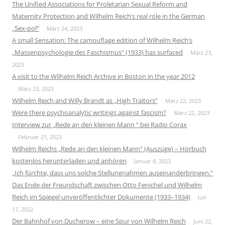
The Unified Associations for Proletarian Sexual Reform and
Maternity Protection and Wilhelm Reich’s real role in the German
„Sex-pol“
März 24, 2023
A small Sensation: The camouflage edition of Wilhelm Reich’s
„Massenpsychologie des Faschismus“ (1933) has surfaced
März 23,
2023
A visit to the Wilhelm Reich Archive in Boston in the year 2012
März 23, 2023
Wilhelm Reich and Willy Brandt as „High Traitors“
März 22, 2023
Were there psychoanalytic writings against fascism?
März 22, 2023
Interview zur „Rede an den kleinen Mann “ bei Radio Corax
Februar 21, 2023
Wilhelm Reichs „Rede an den kleinen Mann“ (Auszüge) – Hörbuch
kostenlos herunterladen und anhören
Januar 8, 2023
„Ich fürchte, dass uns solche Stellungnahmen auseinanderbringen.“
Das Ende der Freundschaft zwischen Otto Fenichel und Wilhelm
Reich im Spiegel unveröffentlichter Dokumente (1933–1934)
Juli
17, 2022
Der Bahnhof von Ducherow – eine Spur von Wilhelm Reich
Juni 22,