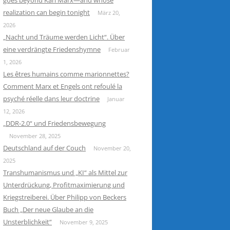
goes beyond Karl Marx—and whose
realization can begin tonight
März 20,
2026
„Nacht und Träume werden Licht“. Über
eine verdrängte Friedenshymne
Februar
1, 2026
Les êtres humains comme marionnettes?
Comment Marx et Engels ont refoulé la
psyché réelle dans leur doctrine
Januar
12, 2026
„DDR-2.0“ und Friedensbewegung
November 28, 2025
Deutschland auf der Couch
November 20,
2025
Transhumanismus und „KI“ als Mittel zur
Unterdrückung, Profitmaximierung und
Kriegstreiberei. Über Philipp von Beckers
Buch „Der neue Glaube an die
Unsterblichkeit“
November 9, 2025