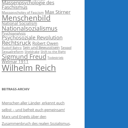
Massenpsychologie des
Faschismus
Max Stirner
Masspsycholgy of Fascism
Menschenbild
National Socialism
Nationalsozialismus
Psychoanalysis
Psychosoziale Revolution
Rechtsruck
Robert Owen
Sein und Bewusstsein
Sexpol
Rudolf Bahro
Sexualreform
Sheldrake
Shift to the Right
Sigmund Freud
Todestrieb
Weimar 1911
Wilhelm Reich
BEITRAGS-ARCHIV
Menschen aller Länder, erkennt euch
selbst – und befreit euch gemeinsam!
Marx und Engels über den
Zusammenbruch des realen Sozialismus,