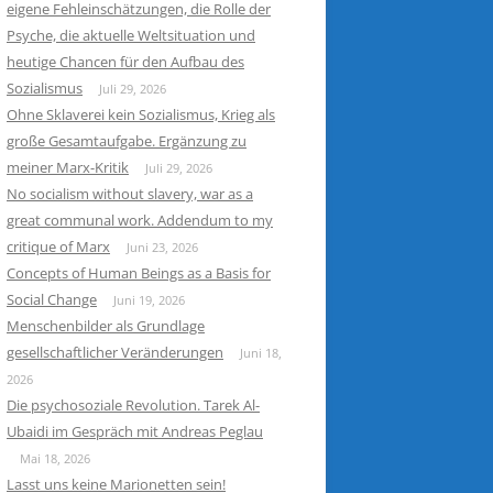
eigene Fehleinschätzungen, die Rolle der
Psyche, die aktuelle Weltsituation und
heutige Chancen für den Aufbau des
Sozialismus
Juli 29, 2026
Ohne Sklaverei kein Sozialismus, Krieg als
große Gesamtaufgabe. Ergänzung zu
meiner Marx-Kritik
Juli 29, 2026
No socialism without slavery, war as a
great communal work. Addendum to my
critique of Marx
Juni 23, 2026
Concepts of Human Beings as a Basis for
Social Change
Juni 19, 2026
Menschenbilder als Grundlage
gesellschaftlicher Veränderungen
Juni 18,
2026
Die psychosoziale Revolution. Tarek Al-
Ubaidi im Gespräch mit Andreas Peglau
Mai 18, 2026
Lasst uns keine Marionetten sein!