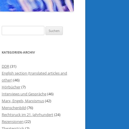
S
u
c
h
KATEGORIEN-ARCHIV
e
n
DDR
(31)
n
English section (translated articles and
a
other)
(46)
c
Hörbücher
(7)
h
Interviews und Gespräche
(46)
:
Marx, Engels, Marxismus
(42)
Menschenbild
(76)
Rechtsruck im 21. Jahrhundert
(24)
Rezensionen
(22)
Theaterstück
(2)