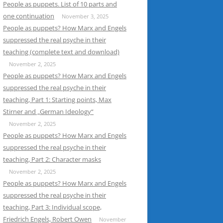
People as puppets. List of 10 parts and
one continuation
November 3, 2025
People as puppets? How Marx and Engels
suppressed the real psyche in their
teaching (complete text and download)
November 2, 2025
People as puppets? How Marx and Engels
suppressed the real psyche in their
teaching, Part 1: Starting points, Max
Stirner and „German Ideology“
November 2, 2025
People as puppets? How Marx and Engels
suppressed the real psyche in their
teaching, Part 2: Character masks
November 2, 2025
People as puppets? How Marx and Engels
suppressed the real psyche in their
teaching, Part 3: Individual scope,
Friedrich Engels, Robert Owen
November