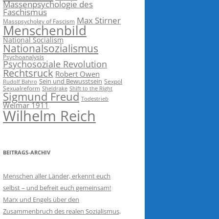
Massenpsychologie des
Faschismus
Max Stirner
Masspsycholgy of Fascism
Menschenbild
National Socialism
Nationalsozialismus
Psychoanalysis
Psychosoziale Revolution
Rechtsruck
Robert Owen
Sein und Bewusstsein
Sexpol
Rudolf Bahro
Sexualreform
Sheldrake
Shift to the Right
Sigmund Freud
Todestrieb
Weimar 1911
Wilhelm Reich
BEITRAGS-ARCHIV
Menschen aller Länder, erkennt euch
selbst – und befreit euch gemeinsam!
Marx und Engels über den
Zusammenbruch des realen Sozialismus,