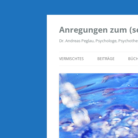
Zum
Inhalt
springen
Anregungen zum (s
Dr. Andreas Peglau, Psychologe, Psychothe
VERMISCHTES
BEITRÄGE
BÜCH