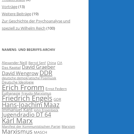
Vorträge
(13)
Weitere Beiträge
(19)
Zur Geschichte der Psychoanalyse und
speziell zu Wilhelm Reich
(100)
NAMENS- UND BEGRIFFS-ARCHIV
Alexander Neill
Bernd Senf
China
CIA
David Graeber
Das Kapital
DDR
David Wengrow
deutsche demokratische Popmusik
Deutsche Ideologie
Erich Fromm
Ernst Federn
Euthanasie
Freudo-Marxismus
Friedrich Engels
GDR
Hans-Joachim Maaz
Immanuel Kant
John Erpenbeck
Jugendradio DT 64
Karl Marx
Manifest der Kommunistischen Partei
Marxism
Marxismus
MASCH