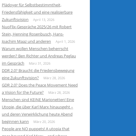
Plädoyer für Selbstbestimmtheit,
Friedensfähigkeit und eine realisierbare
Zukunftsvision
April 13, 2026
NuoFlix-Gespräche 2025/26 mit Robert
Stein, Henning Rosenbusch, Hans-
Joachim Maaz und anderen
April 1, 2026
Warum wollen Menschen beherrscht
werden? Ben Richter und Andreas Peglau
im Gespräch
März 31, 2026
DDR 2.0? Braucht die Friedensbewegung
eine Zukunftsvision?
März 28, 2026
GDR 2.0? Does the Peace Movement Need
a Vision for the Future?
März 28, 2026
Menschen sind KEINE Marionetten! Eine
Utopie, die über Karl Marx hinausgeht –
und deren Verwirklichung heute Abend
beginnen kann
März 20, 2026
People are NO puppets! A utopia that