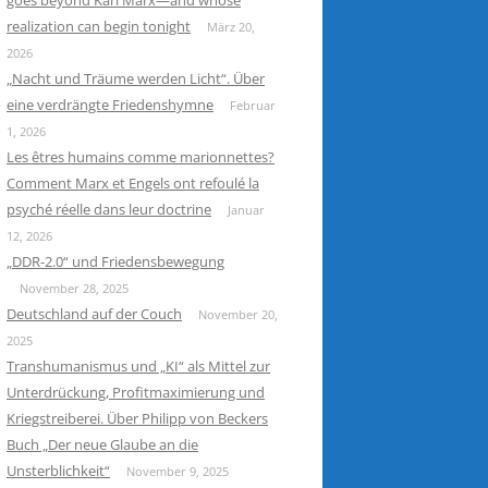
goes beyond Karl Marx—and whose
realization can begin tonight
März 20,
2026
„Nacht und Träume werden Licht“. Über
eine verdrängte Friedenshymne
Februar
1, 2026
Les êtres humains comme marionnettes?
Comment Marx et Engels ont refoulé la
psyché réelle dans leur doctrine
Januar
12, 2026
„DDR-2.0“ und Friedensbewegung
November 28, 2025
Deutschland auf der Couch
November 20,
2025
Transhumanismus und „KI“ als Mittel zur
Unterdrückung, Profitmaximierung und
Kriegstreiberei. Über Philipp von Beckers
Buch „Der neue Glaube an die
Unsterblichkeit“
November 9, 2025