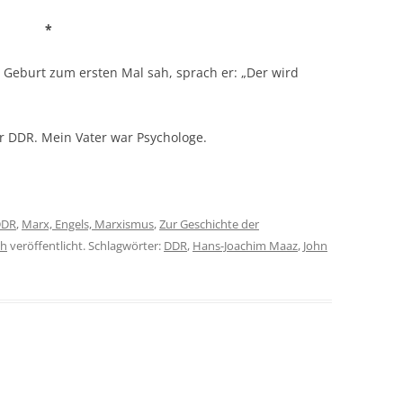
*
 Geburt zum ersten Mal sah, sprach er: „Der wird
er DDR. Mein Vater war Psychologe.
DDR
,
Marx, Engels, Marxismus
,
Zur Geschichte der
ch
veröffentlicht. Schlagwörter:
DDR
,
Hans-Joachim Maaz
,
John