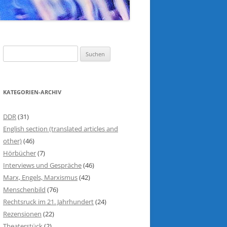
S
u
c
h
KATEGORIEN-ARCHIV
e
n
DDR
(31)
n
English section (translated articles and
a
other)
(46)
c
Hörbücher
(7)
h
Interviews und Gespräche
(46)
:
Marx, Engels, Marxismus
(42)
Menschenbild
(76)
Rechtsruck im 21. Jahrhundert
(24)
Rezensionen
(22)
Theaterstück
(2)