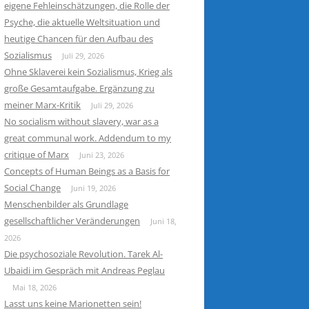
eigene Fehleinschätzungen, die Rolle der
Psyche, die aktuelle Weltsituation und
heutige Chancen für den Aufbau des
Sozialismus
Juli 29, 2026
Ohne Sklaverei kein Sozialismus, Krieg als
große Gesamtaufgabe. Ergänzung zu
meiner Marx-Kritik
Juli 29, 2026
No socialism without slavery, war as a
great communal work. Addendum to my
critique of Marx
Juni 23, 2026
Concepts of Human Beings as a Basis for
Social Change
Juni 19, 2026
Menschenbilder als Grundlage
gesellschaftlicher Veränderungen
Juni 18,
2026
Die psychosoziale Revolution. Tarek Al-
Ubaidi im Gespräch mit Andreas Peglau
Mai 18, 2026
Lasst uns keine Marionetten sein!