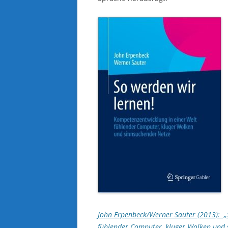
John Erpenbeck/Werner Sauter (2013): „
fühlender Computer, kluger Wolken und 