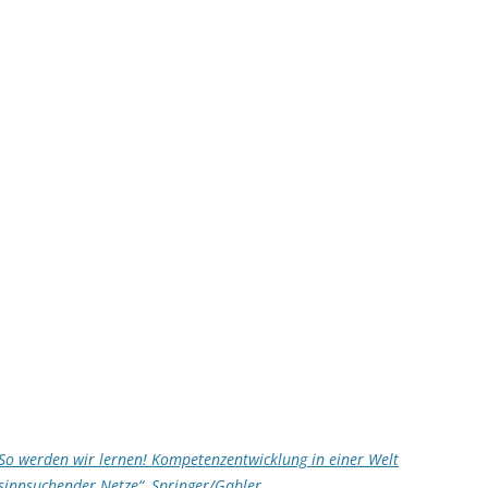
So werden wir lernen! Kompetenzentwicklung in einer Welt
sinnsuchender Netze“, Springer/Gabler.