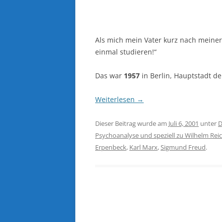
Als mich mein Vater kurz nach meiner
einmal studieren!“
Das war
1957
in Berlin, Hauptstadt d
Weiterlesen
→
Dieser Beitrag wurde am
Juli 6, 2001
unter
Psychoanalyse und speziell zu Wilhelm Rei
Erpenbeck
,
Karl Marx
,
Sigmund Freud
.