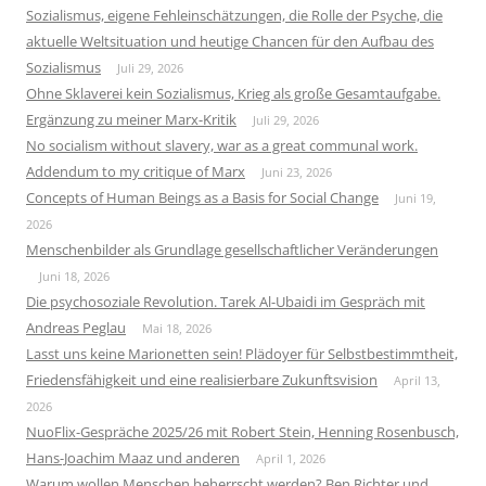
Sozialismus, eigene Fehleinschätzungen, die Rolle der Psyche, die
aktuelle Weltsituation und heutige Chancen für den Aufbau des
Sozialismus
Juli 29, 2026
Ohne Sklaverei kein Sozialismus, Krieg als große Gesamtaufgabe.
Ergänzung zu meiner Marx-Kritik
Juli 29, 2026
No socialism without slavery, war as a great communal work.
Addendum to my critique of Marx
Juni 23, 2026
Concepts of Human Beings as a Basis for Social Change
Juni 19,
2026
Menschenbilder als Grundlage gesellschaftlicher Veränderungen
Juni 18, 2026
Die psychosoziale Revolution. Tarek Al-Ubaidi im Gespräch mit
Andreas Peglau
Mai 18, 2026
Lasst uns keine Marionetten sein! Plädoyer für Selbstbestimmtheit,
Friedensfähigkeit und eine realisierbare Zukunftsvision
April 13,
2026
NuoFlix-Gespräche 2025/26 mit Robert Stein, Henning Rosenbusch,
Hans-Joachim Maaz und anderen
April 1, 2026
Warum wollen Menschen beherrscht werden? Ben Richter und