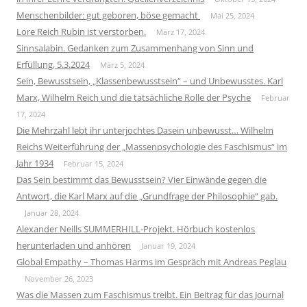
Menschenbilder: gut geboren, böse gemacht
Mai 25, 2024
Lore Reich Rubin ist verstorben.
März 17, 2024
Sinnsalabin. Gedanken zum Zusammenhang von Sinn und
Erfüllung, 5.3.2024
März 5, 2024
Sein, Bewusstsein, „Klassenbewusstsein“ – und Unbewusstes. Karl
Marx, Wilhelm Reich und die tatsächliche Rolle der Psyche
Februar
17, 2024
Die Mehrzahl lebt ihr unterjochtes Dasein unbewusst… Wilhelm
Reichs Weiterführung der „Massenpsychologie des Faschismus“ im
Jahr 1934
Februar 15, 2024
Das Sein bestimmt das Bewusstsein? Vier Einwände gegen die
Antwort, die Karl Marx auf die „Grundfrage der Philosophie“ gab.
Januar 28, 2024
Alexander Neills SUMMERHILL-Projekt. Hörbuch kostenlos
herunterladen und anhören
Januar 19, 2024
Global Empathy – Thomas Harms im Gespräch mit Andreas Peglau
November 26, 2023
Was die Massen zum Faschismus treibt. Ein Beitrag für das Journal