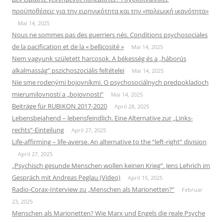
προϋποθέσεις για την ειρηνικότητα και την «πολεμική ικανότητα»
Mai 14, 2025
Nous ne sommes pas des guerriers nés. Conditions psychosociales
de la pacification et de la « bellicosité »
Mai 14, 2025
Nem vagyunk született harcosok. A békesség és a „háborús
alkalmasság” pszichoszociális feltételei
Mai 14, 2025
Nie sme rodenými bojovníkmi. O psychosociálnych predpokladoch
mierumilovnosti a „bojovnosti“
Mai 14, 2025
Beiträge für RUBIKON 2017-2020
April 28, 2025
Lebensbejahend – lebensfeindlich. Eine Alternative zur „Links-
rechts“-Einteilung
April 27, 2025
Life-affirming – life-averse. An alternative to the “left-right” division
April 27, 2025
„Psychisch gesunde Menschen wollen keinen Krieg“. Jens Lehrich im
Gespräch mit Andreas Peglau (Video)
April 15, 2025
Radio-Corax-Interview zu „Menschen als Marionetten?“
Februar
23, 2025
Menschen als Marionetten? Wie Marx und Engels die reale Psyche