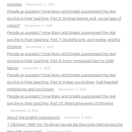
monster
November 2, 2025
People as puppets? How Marx and Engels suppressed the real
psyche in their teaching, Part 6: Strange beings and „social laws of
nature“
November 2, 2025
People as puppets? How Marx and Engels suppressed the real
psyche in their teaching, Part 7: Doubtful pre- and review, wishful
thinking
November 2, 2025
People as puppets? How Marx and Engels suppressed the real
psyche in their teaching, Part 8: From Immanuel Kant to child
labour
November 2, 2025
People as puppets? How Marx and Engels suppressed the real
psyche in their teaching, Part 9: Vulgar psychology, half-hearted
mitigations and conclusion
November 2, 2025
People as puppets? How Marx and Engels suppressed the real
psyche in their teaching, Part 10: Alternative ways of thinking
November 2, 2025
About the English translations
November 2, 2025
7. Oktober 1949: Vor 76 Jahren wurde die Deutsche Demokratische
Republik gegründet.
Oktober 9, 2025