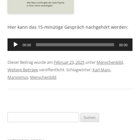
Hier kann das 15-minütige Gespräch nachgehört werden:
Audio-
00:00
00:00
Player
Dieser Beitrag wurde am
Februar 23, 2025
unter
Menschenbild
,
Weitere Beiträge
veröffentlicht. Schlagwörter:
Karl Marx
,
Marxismus
,
Menschenbild
.
S
u
c
h