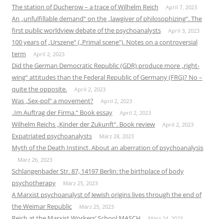
The station of Ducherow – a trace of Wilhelm Reich
April 7, 2023
An „unfulfillable demand“ on the „lawgiver of philosophizing“. The
first public worldview debate of the psychoanalysts
April 3, 2023
100 years of „Urszene“ („Primal scene“). Notes on a controversial
term
April 2, 2023
Did the German Democratic Republic (GDR) produce more „right-
wing“ attitudes than the Federal Republic of Germany (FRG)? No –
quite the opposite.
April 2, 2023
Was „Sex-pol“ a movement?
April 2, 2023
„Im Auftrag der Firma.“ Book essay
April 2, 2023
Wilhelm Reichs „Kinder der Zukunft“. Book review
April 2, 2023
Expatriated psychoanalysts
März 28, 2023
Myth of the Death Instinct. About an aberration of psychoanalysis
März 26, 2023
Schlangenbader Str. 87, 14197 Berlin: the birthplace of body
psychotherapy
März 25, 2023
A Marxist psychoanalyst of Jewish origins lives through the end of
the Weimar Republic
März 25, 2023
Reich at the Marxist Workers‘ School MASCH
März 24, 2023