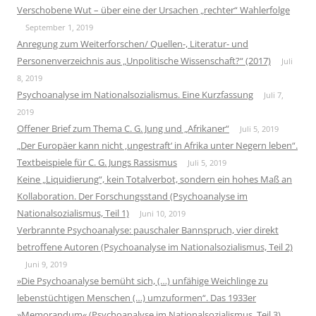
Verschobene Wut – über eine der Ursachen „rechter“ Wahlerfolge
September 1, 2019
Anregung zum Weiterforschen/ Quellen-, Literatur- und
Personenverzeichnis aus „Unpolitische Wissenschaft?“ (2017)
Juli
8, 2019
Psychoanalyse im Nationalsozialismus. Eine Kurzfassung
Juli 7,
2019
Offener Brief zum Thema C. G. Jung und „Afrikaner“
Juli 5, 2019
„Der Europäer kann nicht ‚ungestraft‘ in Afrika unter Negern leben“.
Textbeispiele für C. G. Jungs Rassismus
Juli 5, 2019
Keine „Liquidierung“, kein Totalverbot, sondern ein hohes Maß an
Kollaboration. Der Forschungsstand (Psychoanalyse im
Nationalsozialismus, Teil 1)
Juni 10, 2019
Verbrannte Psychoanalyse: pauschaler Bannspruch, vier direkt
betroffene Autoren (Psychoanalyse im Nationalsozialismus, Teil 2)
Juni 9, 2019
»Die Psychoanalyse bemüht sich, (…) unfähige Weichlinge zu
lebenstüchtigen Menschen (…) umzuformen“. Das 1933er
»Memorandum« (Psychoanalyse im Nationalsozialismus, Teil 3)