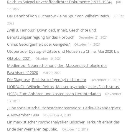
Reich im Spiegel unveröffentlichter Dokumente (1933–1934)
Juli
17, 2022
Der Bahnhof von Ducherow – eine Spur von Wilhelm Reich
Juni 22,
2022
„Will B. Famous“: Download, Inhalt, Geschichte und
Benutzungsanregung für das Hörbuch
Dezember 21, 2021
China: Geborgenheit oder Gängelei?
Oktober 14, 2021
Utopie oder Dystopie? Zitate und Notizen zu China, Mai 2020 bis
Oktober 2021
Oktober 10, 2021
Medien zur Neuerscheinung der „Massenpsychologie des
Faschismus“ 2020
Mai 29, 2020
Die Diagnose „Rechtsruck“ genügt nicht mehr
Dezember 11, 2019
HÖRBUCH: Wilhelm Reichs „Massenpsychologie des Faschismus“
(1933). Zum Anhören und kostenlosen Herunterladen
November
13, 2019
„Eine sozialistische Protestdemonstration“: Berlin-Alexanderplatz,
4. November 1989
November 4, 2019
Ein marxistischer Psychoanalytiker jüdischer Herkunft erlebt das
Ende der Weimarer Republik.
Oktober 12, 2019