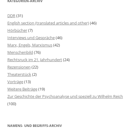
KATEGORIEN-ARCHIV
e
n
DDR
(31)
n
English section (translated articles and other)
(46)
a
Hörbücher
(7)
c
Interviews und Gespräche
(46)
h
Marx, Engels, Marxismus
(42)
:
Menschenbild
(76)
Rechtsruck im 21. Jahrhundert
(24)
Rezensionen
(22)
Theaterstück
(2)
Vorträge
(13)
Weitere Beiträge
(19)
Zur Geschichte der Psychoanalyse und speziell zu Wilhelm Reich
(100)
NAMENS- UND BEGRIFFS-ARCHIV