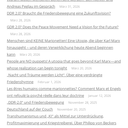
Andreas Peglau im Gespräch
März 31, 2026
DDR 2.0? Braucht die Friedensbewegung eine Zukunftsvision?
März 28, 2026
GDR 2.0? Does the Peace Movement Need a Vision for the Future?
März 28, 2026
Menschen sind KEINE Marionetten! Eine Utopie, die über Karl Marx
hinausgeht – und deren Verwirklichung heute Abend beginnen
kann
März 20, 2026
People are NO puppets! A utopia that goes beyond Karl Marx—and
whose realization can begin tonight
März 20, 2026
„Nacht und Träume werden Licht“. Über eine verdrängte
Friedenshymne
Februar 1, 2026
Les êtres humains comme marionnettes? Comment Marx et Engels
ont refoulé la psyché réelle dans leur doctrine
Januar 12, 2026
„DDR-2.0“ und Friedensbewegung
November 28, 2025
Deutschland auf der Couch
November 20, 2025
Transhumanismus und „KI“ als Mittel zur Unterdrückung,
Profitmaximierung und Kriegstreiberei. Über Philipp von Beckers