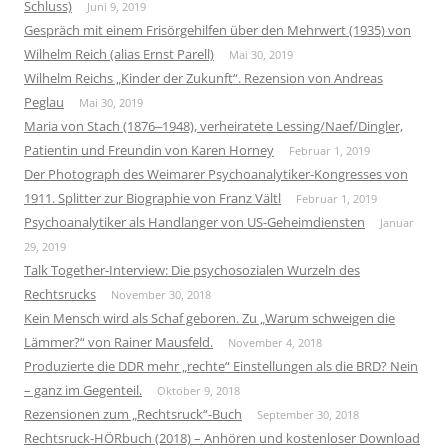
Schluss)
Juni 9, 2019
Gespräch mit einem Frisörgehilfen über den Mehrwert (1935) von
Wilhelm Reich (alias Ernst Parell)
Mai 30, 2019
Wilhelm Reichs „Kinder der Zukunft“. Rezension von Andreas
Peglau
Mai 30, 2019
Maria von Stach (1876‒1948), verheiratete Lessing/Naef/Dingler,
Patientin und Freundin von Karen Horney
Februar 1, 2019
Der Photograph des Weimarer Psychoanalytiker-Kongresses von
1911. Splitter zur Biographie von Franz Vältl
Februar 1, 2019
Psychoanalytiker als Handlanger von US-Geheimdiensten
Januar
29, 2019
Talk Together-Interview: Die psychosozialen Wurzeln des
Rechtsrucks
November 30, 2018
Kein Mensch wird als Schaf geboren. Zu „Warum schweigen die
Lämmer?“ von Rainer Mausfeld.
November 4, 2018
Produzierte die DDR mehr „rechte“ Einstellungen als die BRD? Nein
– ganz im Gegenteil.
Oktober 9, 2018
Rezensionen zum „Rechtsruck“-Buch
September 30, 2018
Rechtsruck-HÖRbuch (2018) – Anhören und kostenloser Download