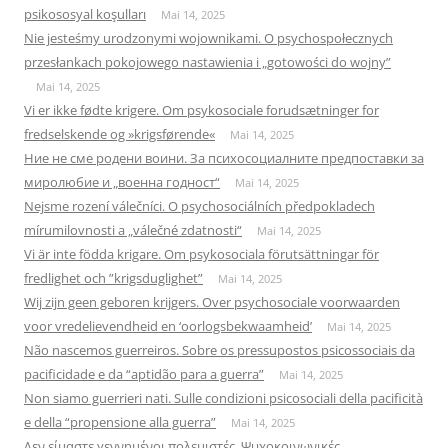
psikososyal koşulları
Mai 14, 2025
Nie jesteśmy urodzonymi wojownikami. O psychospołecznych
przesłankach pokojowego nastawienia i „gotowości do wojny”
Mai 14, 2025
Vi er ikke fødte krigere. Om psykosociale forudsætninger for
fredselskende og »krigsførende«
Mai 14, 2025
Ние не сме родени воини. За психосоциалните предпоставки за
миролюбие и „военна годност“
Mai 14, 2025
Nejsme rození válečníci. O psychosociálních předpokladech
mírumilovnosti a „válečné zdatnosti“
Mai 14, 2025
Vi är inte födda krigare. Om psykosociala förutsättningar för
fredlighet och ”krigsduglighet”
Mai 14, 2025
Wij zijn geen geboren krijgers. Over psychosociale voorwaarden
voor vredelievendheid en ‘oorlogsbekwaamheid’
Mai 14, 2025
Não nascemos guerreiros. Sobre os pressupostos psicossociais da
pacificidade e da “aptidão para a guerra”
Mai 14, 2025
Non siamo guerrieri nati. Sulle condizioni psicosociali della pacificità
e della “propensione alla guerra”
Mai 14, 2025
Δεν είμαστε γεννημένοι πολεμιστές. Ψυχοκοινωνικές