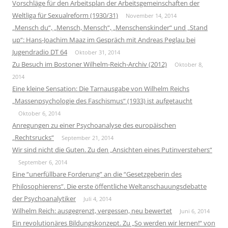
Vorschläge für den Arbeitsplan der Arbeitsgemeinschaften der
Weltliga für Sexualreform (1930/31)
November 14, 2014
„Mensch du“, „Mensch, Mensch“, „Menschenskinder“ und „Stand
up“: Hans-Joachim Maaz im Gespräch mit Andreas Peglau bei
Jugendradio DT 64
Oktober 31, 2014
Zu Besuch im Bostoner Wilhelm-Reich-Archiv (2012)
Oktober 8,
2014
Eine kleine Sensation: Die Tarnausgabe von Wilhelm Reichs
„Massenpsychologie des Faschismus“ (1933) ist aufgetaucht
Oktober 6, 2014
Anregungen zu einer Psychoanalyse des europäischen
„Rechtsrucks“
September 21, 2014
Wir sind nicht die Guten. Zu den „Ansichten eines Putinverstehers“
September 6, 2014
Eine “unerfüllbare Forderung” an die “Gesetzgeberin des
Philosophierens”. Die erste öffentliche Weltanschauungsdebatte
der Psychoanalytiker
Juli 4, 2014
Wilhelm Reich: ausgegrenzt, vergessen, neu bewertet
Juni 6, 2014
Ein revolutionäres Bildungskonzept. Zu „So werden wir lernen!“ von