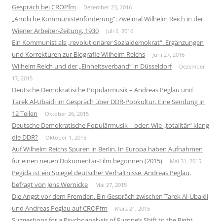
Gespräch bei CROPfm
Dezember 23, 2016
„Amtliche Kommunistenförderung“: Zweimal Wilhelm Reich in der
Wiener Arbeiter-Zeitung, 1930
Juli 6, 2016
Ein Kommunist als „revolutionärer Sozialdemokrat“. Ergänzungen
und Korrekturen zur Biografie Wilhelm Reichs
Juni 27, 2016
Wilhelm Reich und der „Einheitsverband“ in Düsseldorf
Dezember
17, 2015
Deutsche Demokratische Populärmusik – Andreas Peglau und
Tarek Al-Ubaidi im Gespräch über DDR-Popkultur. Eine Sendung in
12 Teilen
Oktober 26, 2015
Deutsche Demokratische Populärmusik – oder: Wie „totalitär“ klang
die DDR?
Oktober 1, 2015
Auf Wilhelm Reichs Spuren in Berlin. In Europa haben Aufnahmen
für einen neuen Dokumentar-Film begonnen (2015)
Mai 31, 2015
Pegida ist ein Spiegel deutscher Verhältnisse. Andreas Peglau,
befragt von Jens Wernicke
Mai 27, 2015
Die Angst vor dem Fremden. Ein Gespräch zwischen Tarek Al-Ubaidi
und Andreas Peglau auf CROPfm
März 21, 2015
Suggestions for a Psychoanalysis of Europe’s Shift to the Right