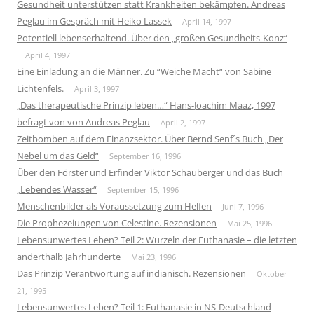
Gesundheit unterstützen statt Krankheiten bekämpfen. Andreas
Peglau im Gespräch mit Heiko Lassek
April 14, 1997
Potentiell lebenserhaltend. Über den „großen Gesundheits-Konz“
April 4, 1997
Eine Einladung an die Männer. Zu “Weiche Macht“ von Sabine
Lichtenfels.
April 3, 1997
„Das therapeutische Prinzip leben…“ Hans-Joachim Maaz, 1997
befragt von von Andreas Peglau
April 2, 1997
Zeitbomben auf dem Finanzsektor. Über Bernd Senf´s Buch „Der
Nebel um das Geld“
September 16, 1996
Über den Förster und Erfinder Viktor Schauberger und das Buch
„Lebendes Wasser“
September 15, 1996
Menschenbilder als Voraussetzung zum Helfen
Juni 7, 1996
Die Prophezeiungen von Celestine. Rezensionen
Mai 25, 1996
Lebensunwertes Leben? Teil 2: Wurzeln der Euthanasie – die letzten
anderthalb Jahrhunderte
Mai 23, 1996
Das Prinzip Verantwortung auf indianisch. Rezensionen
Oktober
21, 1995
Lebensunwertes Leben? Teil 1: Euthanasie in NS-Deutschland