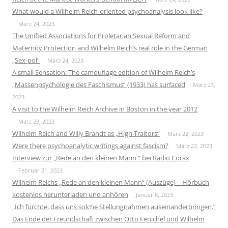
What would a Wilhelm Reich-oriented psychoanalysis look like?
März 24, 2023
The Unified Associations for Proletarian Sexual Reform and
Maternity Protection and Wilhelm Reich’s real role in the German
„Sex-pol“
März 24, 2023
A small Sensation: The camouflage edition of Wilhelm Reich’s
„Massenpsychologie des Faschismus“ (1933) has surfaced
März 23,
2023
A visit to the Wilhelm Reich Archive in Boston in the year 2012
März 23, 2023
Wilhelm Reich and Willy Brandt as „High Traitors“
März 22, 2023
Were there psychoanalytic writings against fascism?
März 22, 2023
Interview zur „Rede an den kleinen Mann “ bei Radio Corax
Februar 21, 2023
Wilhelm Reichs „Rede an den kleinen Mann“ (Auszüge) – Hörbuch
kostenlos herunterladen und anhören
Januar 8, 2023
„Ich fürchte, dass uns solche Stellungnahmen auseinanderbringen.“
Das Ende der Freundschaft zwischen Otto Fenichel und Wilhelm