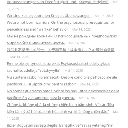
Voraussetzungen von Friedfertigkeit und „Kriegstüchtigkeit“
Mai
14, 2025
Wir sind keine geborenen Krieger. Übersetzungen
Mai 14, 2025
We are not born warriors. On the psychosocial prerequisites for
peacefulness and “warlike“ behavior
Mai 14, 2025
Мы не рождены воинами. О психосоциальных предпосылках
миролюбия и «воинственности»
Mai 14, 2025
我们并不是天生的战士。关于和平与「战争能力」的心理社会前提
Mai 14, 2025
Emme ole syntyneet sotureiksi. Psykososiaaliset edellytykset
rauhallisuudelle ja ”sotakyvylle”
Mai 14, 2025
Nu suntem războinici înnăscuți. Despre condițiile psihosociale ale
pacifismului și „aptitudinii pentru război”
Mai 14, 2025
No somos guerreros natos. Sobre los requisitos psicosociales de la
pacificación y la «aptitud para la guerra»
Mai 14, 2025
Chúng ta không phải là những chiến binh bẩm sinh. Về các điều
kiện tâm lý xã hội của tính hòa bình và „khả năng chiến đấu“
Mai
14, 2025
Bizler doğuştan savaşçı değiliz. Barışçıllık ve “savaş yeteneği”nin