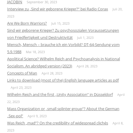
JACOBIN
September 30, 2023
Interview zu „Sind wir geborene Krieger?“ bei Radio Corax
Juli 20,
2023
Are We Born Warriors?
Juli 15, 2023
Sind wir geborene Krieger? Zu psychosozialen Voraussetzungen
von Friedfertigkeit und Destruktivität
Juli 1, 2023
Mensch, Mensch – brauche ich ein Vorbild? DT-64-Sendung vom
5.9.1988
Mai 18, 2023
Apolitical Science? Wilhelm Reich and Psychoanalysis in National
Socialism. An abridged version (2023)
April 28, 2023
Concepts of Man
April 28, 2023
Links to download (most of the) English language articles as pdf
April 23, 2023
Wilhelm Reich and the first „Unity Association“ in Düsseldorf
April
22, 2023
Mass Organization or „small splinter group“? About the German
„Sex-pol“
April 9, 2023
Was Reich „mad“? On the credibility of widespread clichés
April 8,
2023