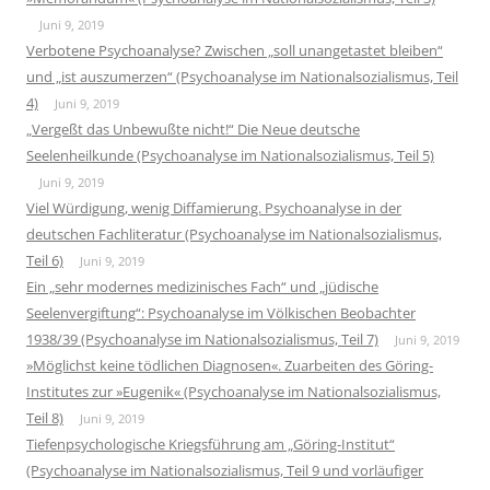
Juni 9, 2019
Verbotene Psychoanalyse? Zwischen „soll unangetastet bleiben“
und „ist auszumerzen“ (Psychoanalyse im Nationalsozialismus, Teil
4)
Juni 9, 2019
„Vergeßt das Unbewußte nicht!“ Die Neue deutsche
Seelenheilkunde (Psychoanalyse im Nationalsozialismus, Teil 5)
Juni 9, 2019
Viel Würdigung, wenig Diffamierung. Psychoanalyse in der
deutschen Fachliteratur (Psychoanalyse im Nationalsozialismus,
Teil 6)
Juni 9, 2019
Ein „sehr modernes medizinisches Fach“ und „jüdische
Seelenvergiftung“: Psychoanalyse im Völkischen Beobachter
1938/39 (Psychoanalyse im Nationalsozialismus, Teil 7)
Juni 9, 2019
»Möglichst keine tödlichen Diagnosen«. Zuarbeiten des Göring-
Institutes zur »Eugenik« (Psychoanalyse im Nationalsozialismus,
Teil 8)
Juni 9, 2019
Tiefenpsychologische Kriegsführung am „Göring-Institut“
(Psychoanalyse im Nationalsozialismus, Teil 9 und vorläufiger