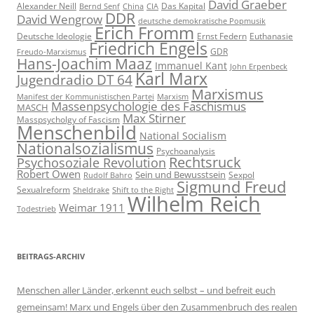
David Graeber
Alexander Neill
Das Kapital
Bernd Senf
China
CIA
DDR
David Wengrow
deutsche demokratische Popmusik
Erich Fromm
Deutsche Ideologie
Ernst Federn
Euthanasie
Friedrich Engels
GDR
Freudo-Marxismus
Hans-Joachim Maaz
Immanuel Kant
John Erpenbeck
Karl Marx
Jugendradio DT 64
Marxismus
Manifest der Kommunistischen Partei
Marxism
Massenpsychologie des Faschismus
MASCH
Max Stirner
Masspsycholgy of Fascism
Menschenbild
National Socialism
Nationalsozialismus
Psychoanalysis
Rechtsruck
Psychosoziale Revolution
Robert Owen
Sein und Bewusstsein
Sexpol
Rudolf Bahro
Sigmund Freud
Sexualreform
Sheldrake
Shift to the Right
Wilhelm Reich
Weimar 1911
Todestrieb
BEITRAGS-ARCHIV
Menschen aller Länder, erkennt euch selbst – und befreit euch
gemeinsam! Marx und Engels über den Zusammenbruch des realen