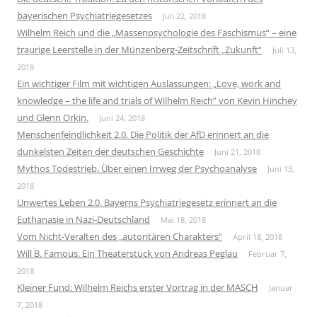
bayerischen Psychiatriegesetzes
Juli 22, 2018
Wilhelm Reich und die „Massenpsychologie des Faschismus“ – eine
traurige Leerstelle in der Münzenberg-Zeitschrift „Zukunft“
Juli 13,
2018
Ein wichtiger Film mit wichtigen Auslassungen: „Love, work and
knowledge – the life and trials of Wilhelm Reich” von Kevin Hinchey
und Glenn Orkin.
Juni 24, 2018
Menschenfeindlichkeit 2.0. Die Politik der AfD erinnert an die
dunkelsten Zeiten der deutschen Geschichte
Juni 21, 2018
Mythos Todestrieb. Über einen Irrweg der Psychoanalyse
Juni 13,
2018
Unwertes Leben 2.0. Bayerns Psychiatriegesetz erinnert an die
Euthanasie in Nazi-Deutschland
Mai 18, 2018
Vom Nicht-Veralten des „autoritären Charakters“
April 18, 2018
Will B. Famous. Ein Theaterstück von Andreas Peglau
Februar 7,
2018
Kleiner Fund: Wilhelm Reichs erster Vortrag in der MASCH
Januar
7, 2018