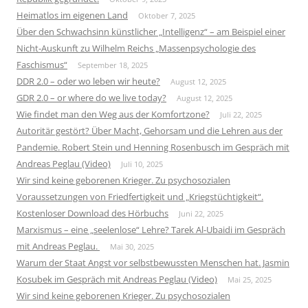
Heimatlos im eigenen Land
Oktober 7, 2025
Über den Schwachsinn künstlicher „Intelligenz“ – am Beispiel einer
Nicht-Auskunft zu Wilhelm Reichs „Massenpsychologie des
Faschismus“
September 18, 2025
DDR 2.0 – oder wo leben wir heute?
August 12, 2025
GDR 2.0 – or where do we live today?
August 12, 2025
Wie findet man den Weg aus der Komfortzone?
Juli 22, 2025
Autoritär gestört? Über Macht, Gehorsam und die Lehren aus der
Pandemie. Robert Stein und Henning Rosenbusch im Gespräch mit
Andreas Peglau (Video)
Juli 10, 2025
Wir sind keine geborenen Krieger. Zu psychosozialen
Voraussetzungen von Friedfertigkeit und „Kriegstüchtigkeit“.
Kostenloser Download des Hörbuchs
Juni 22, 2025
Marxismus – eine „seelenlose“ Lehre? Tarek Al-Ubaidi im Gespräch
mit Andreas Peglau.
Mai 30, 2025
Warum der Staat Angst vor selbstbewussten Menschen hat. Jasmin
Kosubek im Gespräch mit Andreas Peglau (Video)
Mai 25, 2025
Wir sind keine geborenen Krieger. Zu psychosozialen