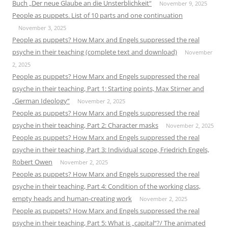
Buch „Der neue Glaube an die Unsterblichkeit“
November 9, 2025
People as puppets. List of 10 parts and one continuation
November 3, 2025
People as puppets? How Marx and Engels suppressed the real
psyche in their teaching (complete text and download)
November
2, 2025
People as puppets? How Marx and Engels suppressed the real
psyche in their teaching, Part 1: Starting points, Max Stirner and
„German Ideology“
November 2, 2025
People as puppets? How Marx and Engels suppressed the real
psyche in their teaching, Part 2: Character masks
November 2, 2025
People as puppets? How Marx and Engels suppressed the real
psyche in their teaching, Part 3: Individual scope, Friedrich Engels,
Robert Owen
November 2, 2025
People as puppets? How Marx and Engels suppressed the real
psyche in their teaching, Part 4: Condition of the working class,
empty heads and human-creating work
November 2, 2025
People as puppets? How Marx and Engels suppressed the real
psyche in their teaching, Part 5: What is „capital“?/ The animated