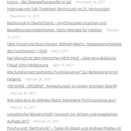
Hurra – die Überwachungspille ist da!
November 24, 2017
Interview mit Talk Together!: Rechtsruck im 21. Jahrhundert
November 11, 2017
Rechtsruck in Deutschland – psychosoziale Ursachen und
Bewältigungsmöglichkeiten. Sechs Beiträge für rubikon
Oktober
31, 2017
Über Freud und Marx hinaus: Wilhelm Reichs „Massenpsychologie
des Faschismus“ (1933)
Mai 2, 2017
Der Mensch ist dem Menschen KEIN Wolf – über eine eklatante
Freud`sche Fehlleistung
April 17, 2017
Wie funktioniert politische Psychoanalyse? Zur Bedeutung Ernst
Federns
Februar 26, 2017
100 JAHRE „URSZENE“. Anmerkungen zu einem strittigen Begriff
Februar 26, 2017
Wie sähe eine an Wilhelm Reich orientierte Psychoanalyse aus?
Februar 25, 2017
Unpolitische Wissenschaft? Vorwort zur dritten und erweiterten
Auflage 2017
Februar 25, 2017
Psyche und „Rechtsruck“ – Tarek Al-Ubaidi und Andreas Peglau im