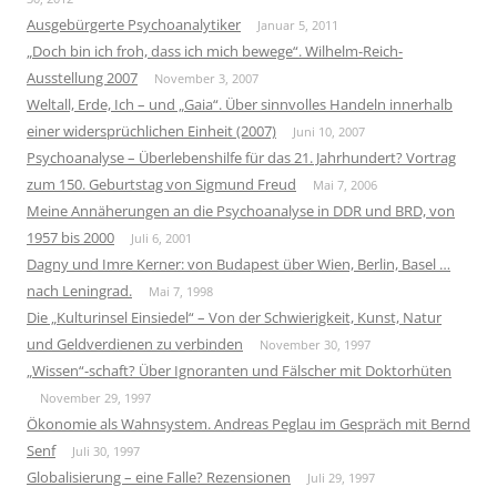
Ausgebürgerte Psychoanalytiker
Januar 5, 2011
„Doch bin ich froh, dass ich mich bewege“. Wilhelm-Reich-
Ausstellung 2007
November 3, 2007
Weltall, Erde, Ich – und „Gaia“. Über sinnvolles Handeln innerhalb
einer widersprüchlichen Einheit (2007)
Juni 10, 2007
Psychoanalyse – Überlebenshilfe für das 21. Jahrhundert? Vortrag
zum 150. Geburtstag von Sigmund Freud
Mai 7, 2006
Meine Annäherungen an die Psychoanalyse in DDR und BRD, von
1957 bis 2000
Juli 6, 2001
Dagny und Imre Kerner: von Budapest über Wien, Berlin, Basel …
nach Leningrad.
Mai 7, 1998
Die „Kulturinsel Einsiedel“ – Von der Schwierigkeit, Kunst, Natur
und Geldverdienen zu verbinden
November 30, 1997
„Wissen“-schaft? Über Ignoranten und Fälscher mit Doktorhüten
November 29, 1997
Ökonomie als Wahnsystem. Andreas Peglau im Gespräch mit Bernd
Senf
Juli 30, 1997
Globalisierung – eine Falle? Rezensionen
Juli 29, 1997