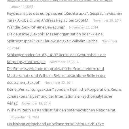
Januar 11, 2015
Psychoanalyse des europäischen „Rechtsrucks“. Gespräch zwischen
Tarek Al-Ubaidi und Andreas Peglau bei CropFM
November 29, 2014
War die „Sex-Pol“ eine Bewegung?
November 23, 2014
Die deutsche „Sexpol“: Massenorganisation oder »kleine
Splittergruppe«? Zur Glaubwürdigkeit Wilhelm Reichs
November
23, 2014
Schlangenbader Str. 87, 14197 Berlin: das Geburtshaus der
Körperpsychotherapie
November 22, 2014
Die Einheitsverbände für proletarische Sexualreform und
Mutterschutz und Wilhelm Reichs tatsächliche Rolle in der
deutschen „Sexpol“
November 22, 2014
Keine „Vernichtungsaktion“ sondern heimliche Kooperation. Reichs
„Charakteranalyse“ und der Internationale Psychoanalytische
Verlag
November 19, 2014
Wilhelm Reich als Kandidat für den österreichischen Nationalrat
November 14, 2014
Ein bislang weitgehend unbekannter Wilhelm-Reich-Text: