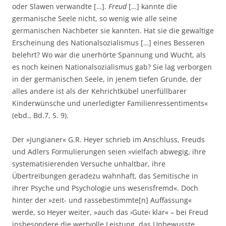
oder Slawen verwandte […].
Freud
[…] kannte die
germanische Seele nicht, so wenig wie alle seine
germanischen Nachbeter sie kannten. Hat sie die gewaltige
Erscheinung des Nationalsozialismus […] eines Besseren
belehrt? Wo war die unerhörte Spannung und Wucht, als
es noch keinen Nationalsozialismus gab? Sie lag verborgen
in der germanischen Seele, in jenem tiefen Grunde, der
alles andere ist als der Kehrichtkübel unerfüllbarer
Kinderwünsche und unerledigter Familienressentiments«
(ebd., Bd.7, S. 9).
Der »Jungianer« G.R. Heyer schrieb im Anschluss, Freuds
und Adlers Formulierungen seien »vielfach abwegig, ihre
systematisierenden Versuche unhaltbar, ihre
Übertreibungen geradezu wahnhaft, das Semitische in
ihrer Psyche und Psychologie uns wesensfremd«. Doch
hinter der »zeit- und rassebestimmte[n] Auffassung«
werde, so Heyer weiter, »auch das ›Gute‹ klar« – bei Freud
insbesondere die wertvolle Leistung, das Unbewusste