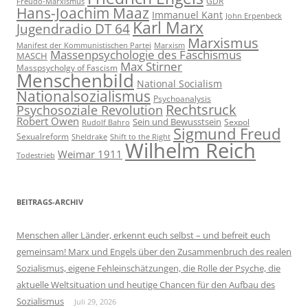
GDR
Freudo-Marxismus
Hans-Joachim Maaz
Immanuel Kant
John Erpenbeck
Karl Marx
Jugendradio DT 64
Marxismus
Manifest der Kommunistischen Partei
Marxism
Massenpsychologie des Faschismus
MASCH
Max Stirner
Masspsycholgy of Fascism
Menschenbild
National Socialism
Nationalsozialismus
Psychoanalysis
Rechtsruck
Psychosoziale Revolution
Robert Owen
Sein und Bewusstsein
Sexpol
Rudolf Bahro
Sigmund Freud
Sexualreform
Sheldrake
Shift to the Right
Wilhelm Reich
Weimar 1911
Todestrieb
BEITRAGS-ARCHIV
Menschen aller Länder, erkennt euch selbst – und befreit euch
gemeinsam! Marx und Engels über den Zusammenbruch des realen
Sozialismus, eigene Fehleinschätzungen, die Rolle der Psyche, die
aktuelle Weltsituation und heutige Chancen für den Aufbau des
Sozialismus
Juli 29, 2026