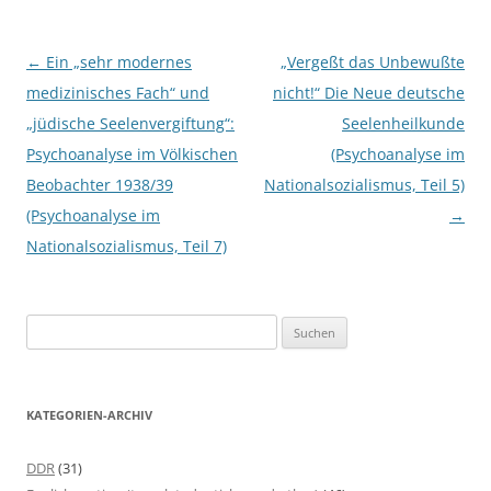
Beitragsnavigation
←
Ein „sehr modernes
„Vergeßt das Unbewußte
medizinisches Fach“ und
nicht!“ Die Neue deutsche
„jüdische Seelenvergiftung“:
Seelenheilkunde
Psychoanalyse im Völkischen
(Psychoanalyse im
Beobachter 1938/39
Nationalsozialismus, Teil 5)
(Psychoanalyse im
→
Nationalsozialismus, Teil 7)
S
u
c
h
KATEGORIEN-ARCHIV
e
n
DDR
(31)
n