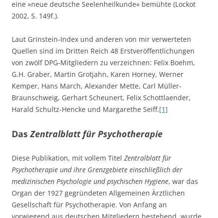
eine »neue deutsche Seelenheilkunde« bemühte (Lockot
2002, S. 149f.).
Laut Grinstein-Index und anderen von mir verwerteten
Quellen sind im Dritten Reich 48 Erstveröffentlichungen
von zwölf DPG-Mitgliedern zu verzeichnen: Felix Boehm,
G.H. Graber, Martin Grotjahn, Karen Horney, Werner
Kemper, Hans March, Alexander Mette, Carl Müller-
Braunschweig, Gerhart Scheunert, Felix Schottlaender,
Harald Schultz-Hencke und Margarethe Seiff.
[1]
Das
Zentralblatt für Psychotherapie
Diese Publikation, mit vollem Titel
Zentralblatt für
Psychotherapie und ihre Grenzgebiete einschließlich der
medizinischen Psychologie und psychischen Hygiene
, war das
Organ der 1927 gegründeten Allgemeinen Ärztlichen
Gesellschaft für Psychotherapie. Von Anfang an
vorwiegend aus deutschen Mitgliedern bestehend, wurde