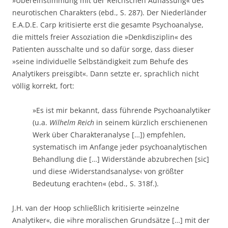
»Übereinstimmung mit der Reichschen Auffassung« des
neurotischen Charakters (ebd., S. 287). Der Niederländer
E.A.D.E. Carp kritisierte erst die gesamte Psychoanalyse,
die mittels freier Assoziation die »Denkdisziplin« des
Patienten ausschalte und so dafür sorge, dass dieser
»seine individuelle Selbständigkeit zum Behufe des
Analytikers preisgibt«. Dann setzte er, sprachlich nicht
völlig korrekt, fort:
»Es ist mir bekannt, dass führende Psychoanalytiker
(u.a.
Wilhelm Reich
in seinem kürzlich erschienenen
Werk über Charakteranalyse […]) empfehlen,
systematisch im Anfange jeder psychoanalytischen
Behandlung die […] Widerstände abzubrechen [sic]
und diese ›Widerstandsanalyse‹ von größter
Bedeutung erachten« (ebd., S. 318f.).
J.H. van der Hoop schließlich kritisierte »einzelne
Analytiker«, die »ihre moralischen Grundsätze […] mit der