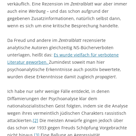
verkäuflich. Eine Rezension im
Zentralblatt
war aber immer
auch eine
Werbung –
und das schon aufgrund der
gegebenen Zusatzinformationen, natürlich selbst dann,
wenn es sich um eine kritische Besprechung handelte.
Da Freud und andere im
Zentralblatt
rezensierte
analytische Autoren gleichzeitig NS-Bücherverboten
unterlagen, heißt das:
Es wurde vielfach für verbotene
Literatur geworben.
Zumindest soweit man hier
psychoanalytische Erkenntnisse auch positiv bewertete,
wurden diese Erkenntnisse damit zugleich
propagiert
.
Ich habe nur sehr wenige Fälle entdeckt, in denen
Diffamierungen der Psychoanalyse klar dem
nationalsozialistischen Geist folgten, indem sie die Analyse
wegen ihres vermeintlich jüdischen Charakters rassistisch
attackierten.
[2]
Die meisten Anwürfe gingen jedoch über
das schon vor 1933 gegen Freuds Schöpfung Vorgebrachte
nicht hinaus.
[3]
Eine Ballung an Aggressivität,