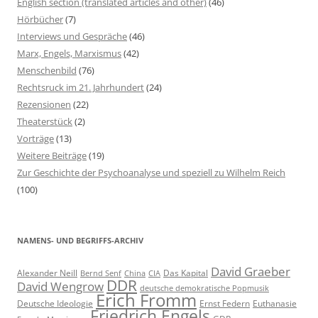
English section (translated articles and other)
(46)
a
Hörbücher
(7)
c
Interviews und Gespräche
(46)
h
Marx, Engels, Marxismus
(42)
:
Menschenbild
(76)
Rechtsruck im 21. Jahrhundert
(24)
Rezensionen
(22)
Theaterstück
(2)
Vorträge
(13)
Weitere Beiträge
(19)
Zur Geschichte der Psychoanalyse und speziell zu Wilhelm Reich
(100)
NAMENS- UND BEGRIFFS-ARCHIV
David Graeber
Alexander Neill
Das Kapital
Bernd Senf
China
CIA
DDR
David Wengrow
deutsche demokratische Popmusik
Erich Fromm
Deutsche Ideologie
Ernst Federn
Euthanasie
Friedrich Engels