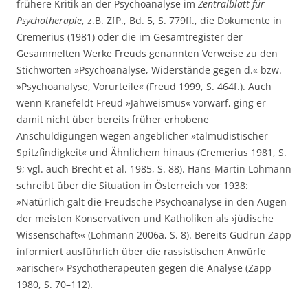
frühere Kritik an der Psychoanalyse im
Zentralblatt für
Psychotherapie
, z.B. ZfP., Bd. 5, S. 779ff., die Dokumente in
Cremerius (1981) oder die im Gesamtregister der
Gesammelten Werke Freuds genannten Verweise zu den
Stichworten »Psychoanalyse, Widerstände gegen d.« bzw.
»Psychoanalyse, Vorurteile« (Freud 1999, S. 464f.). Auch
wenn Kranefeldt Freud »Jahweismus« vorwarf, ging er
damit nicht über bereits früher erhobene
Anschuldigungen wegen angeblicher »talmudistischer
Spitzfindigkeit« und Ähnlichem hinaus (Cremerius 1981, S.
9; vgl. auch Brecht et al. 1985, S. 88). Hans-Martin Lohmann
schreibt über die Situation in Österreich vor 1938:
»Natürlich galt die Freudsche Psychoanalyse in den Augen
der meisten Konservativen und Katholiken als ›jüdische
Wissenschaft‹« (Lohmann 2006a, S. 8). Bereits Gudrun Zapp
informiert ausführlich über die rassistischen Anwürfe
»arischer« Psychotherapeuten gegen die Analyse (Zapp
1980, S. 70–112).