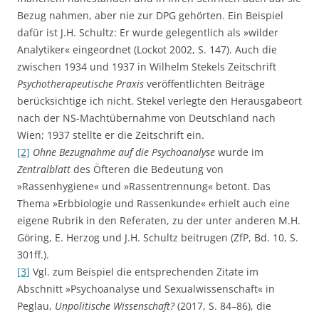
Bezug nahmen, aber nie zur DPG gehörten. Ein Beispiel
dafür ist J.H. Schultz: Er wurde gelegentlich als »wilder
Analytiker« eingeordnet (Lockot 2002, S. 147). Auch die
zwischen 1934 und 1937 in Wilhelm Stekels Zeitschrift
Psychotherapeutische Praxis
veröffentlichten Beiträge
berücksichtige ich nicht. Stekel verlegte den Herausgabeort
nach der NS-Machtübernahme von Deutschland nach
Wien; 1937 stellte er die Zeitschrift ein.
[2]
Ohne Bezugnahme auf die Psychoanalyse
wurde im
Zentralblatt
des Öfteren die Bedeutung von
»Rassenhygiene« und »Rassentrennung« betont. Das
Thema »Erbbiologie und Rassenkunde« erhielt auch eine
eigene Rubrik in den Referaten, zu der unter anderen M.H.
Göring, E. Herzog und J.H. Schultz beitrugen (ZfP, Bd. 10, S.
301ff.).
[3]
Vgl. zum Beispiel die entsprechenden Zitate im
Abschnitt »Psychoanalyse und Sexualwissenschaft« in
Peglau,
Unpolitische Wissenschaft?
(2017, S. 84–86), die