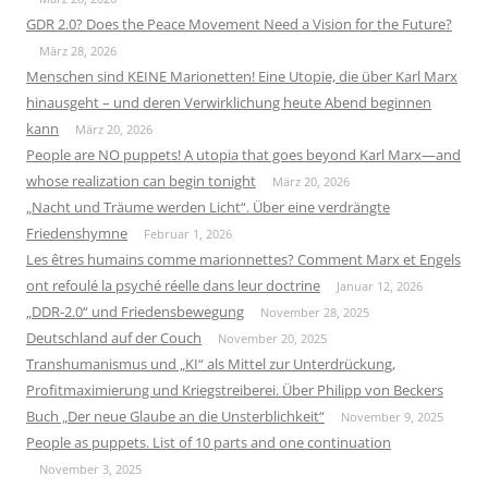
GDR 2.0? Does the Peace Movement Need a Vision for the Future?
März 28, 2026
Menschen sind KEINE Marionetten! Eine Utopie, die über Karl Marx
hinausgeht – und deren Verwirklichung heute Abend beginnen
kann
März 20, 2026
People are NO puppets! A utopia that goes beyond Karl Marx—and
whose realization can begin tonight
März 20, 2026
„Nacht und Träume werden Licht“. Über eine verdrängte
Friedenshymne
Februar 1, 2026
Les êtres humains comme marionnettes? Comment Marx et Engels
ont refoulé la psyché réelle dans leur doctrine
Januar 12, 2026
„DDR-2.0“ und Friedensbewegung
November 28, 2025
Deutschland auf der Couch
November 20, 2025
Transhumanismus und „KI“ als Mittel zur Unterdrückung,
Profitmaximierung und Kriegstreiberei. Über Philipp von Beckers
Buch „Der neue Glaube an die Unsterblichkeit“
November 9, 2025
People as puppets. List of 10 parts and one continuation
November 3, 2025