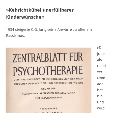
»Kehrichtkübel unerfüllbarer
Kinderwünsche«
1934 steigerte C.G. Jung seine Anwürfe zu offenem
Rassismus:
»Der
Jude
als
relati
ver
Nom
ade
hat
nie
und
wird