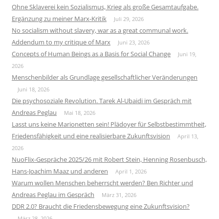
Ohne Sklaverei kein Sozialismus, Krieg als große Gesamtaufgabe.
Ergänzung zu meiner Marx-Kritik
Juli 29, 2026
No socialism without slavery, war as a great communal work.
Addendum to my critique of Marx
Juni 23, 2026
Concepts of Human Beings as a Basis for Social Change
Juni 19,
2026
Menschenbilder als Grundlage gesellschaftlicher Veränderungen
Juni 18, 2026
Die psychosoziale Revolution. Tarek Al-Ubaidi im Gespräch mit
Andreas Peglau
Mai 18, 2026
Lasst uns keine Marionetten sein! Plädoyer für Selbstbestimmtheit,
Friedensfähigkeit und eine realisierbare Zukunftsvision
April 13,
2026
NuoFlix-Gespräche 2025/26 mit Robert Stein, Henning Rosenbusch,
Hans-Joachim Maaz und anderen
April 1, 2026
Warum wollen Menschen beherrscht werden? Ben Richter und
Andreas Peglau im Gespräch
März 31, 2026
DDR 2.0? Braucht die Friedensbewegung eine Zukunftsvision?
März 28, 2026