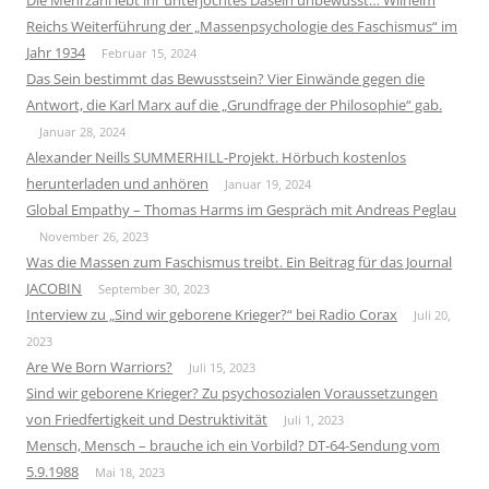
Reichs Weiterführung der „Massenpsychologie des Faschismus“ im
Jahr 1934
Februar 15, 2024
Das Sein bestimmt das Bewusstsein? Vier Einwände gegen die
Antwort, die Karl Marx auf die „Grundfrage der Philosophie“ gab.
Januar 28, 2024
Alexander Neills SUMMERHILL-Projekt. Hörbuch kostenlos
herunterladen und anhören
Januar 19, 2024
Global Empathy – Thomas Harms im Gespräch mit Andreas Peglau
November 26, 2023
Was die Massen zum Faschismus treibt. Ein Beitrag für das Journal
JACOBIN
September 30, 2023
Interview zu „Sind wir geborene Krieger?“ bei Radio Corax
Juli 20,
2023
Are We Born Warriors?
Juli 15, 2023
Sind wir geborene Krieger? Zu psychosozialen Voraussetzungen
von Friedfertigkeit und Destruktivität
Juli 1, 2023
Mensch, Mensch – brauche ich ein Vorbild? DT-64-Sendung vom
5.9.1988
Mai 18, 2023