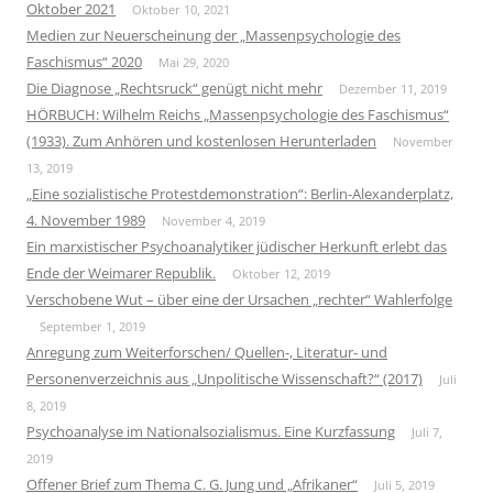
Oktober 2021
Oktober 10, 2021
Medien zur Neuerscheinung der „Massenpsychologie des
Faschismus“ 2020
Mai 29, 2020
Die Diagnose „Rechtsruck“ genügt nicht mehr
Dezember 11, 2019
HÖRBUCH: Wilhelm Reichs „Massenpsychologie des Faschismus“
(1933). Zum Anhören und kostenlosen Herunterladen
November
13, 2019
„Eine sozialistische Protestdemonstration“: Berlin-Alexanderplatz,
4. November 1989
November 4, 2019
Ein marxistischer Psychoanalytiker jüdischer Herkunft erlebt das
Ende der Weimarer Republik.
Oktober 12, 2019
Verschobene Wut – über eine der Ursachen „rechter“ Wahlerfolge
September 1, 2019
Anregung zum Weiterforschen/ Quellen-, Literatur- und
Personenverzeichnis aus „Unpolitische Wissenschaft?“ (2017)
Juli
8, 2019
Psychoanalyse im Nationalsozialismus. Eine Kurzfassung
Juli 7,
2019
Offener Brief zum Thema C. G. Jung und „Afrikaner“
Juli 5, 2019