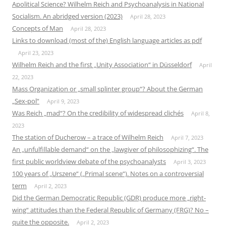
Apolitical Science? Wilhelm Reich and Psychoanalysis in National
Socialism. An abridged version (2023)
April 28, 2023
Concepts of Man
April 28, 2023
Links to download (most of the) English language articles as pdf
April 23, 2023
Wilhelm Reich and the first „Unity Association“ in Düsseldorf
April
22, 2023
Mass Organization or „small splinter group“? About the German
„Sex-pol“
April 9, 2023
Was Reich „mad“? On the credibility of widespread clichés
April 8,
2023
The station of Ducherow – a trace of Wilhelm Reich
April 7, 2023
An „unfulfillable demand“ on the „lawgiver of philosophizing“. The
first public worldview debate of the psychoanalysts
April 3, 2023
100 years of „Urszene“ („Primal scene“). Notes on a controversial
term
April 2, 2023
Did the German Democratic Republic (GDR) produce more „right-
wing“ attitudes than the Federal Republic of Germany (FRG)? No –
quite the opposite.
April 2, 2023