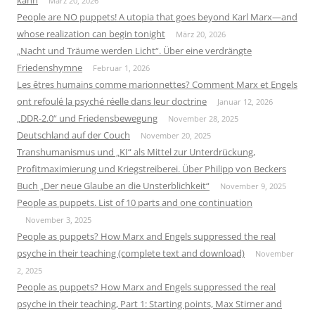
März 20, 2026
People are NO puppets! A utopia that goes beyond Karl Marx—and
whose realization can begin tonight
März 20, 2026
„Nacht und Träume werden Licht“. Über eine verdrängte
Friedenshymne
Februar 1, 2026
Les êtres humains comme marionnettes? Comment Marx et Engels
ont refoulé la psyché réelle dans leur doctrine
Januar 12, 2026
„DDR-2.0“ und Friedensbewegung
November 28, 2025
Deutschland auf der Couch
November 20, 2025
Transhumanismus und „KI“ als Mittel zur Unterdrückung,
Profitmaximierung und Kriegstreiberei. Über Philipp von Beckers
Buch „Der neue Glaube an die Unsterblichkeit“
November 9, 2025
People as puppets. List of 10 parts and one continuation
November 3, 2025
People as puppets? How Marx and Engels suppressed the real
psyche in their teaching (complete text and download)
November
2, 2025
People as puppets? How Marx and Engels suppressed the real
psyche in their teaching, Part 1: Starting points, Max Stirner and