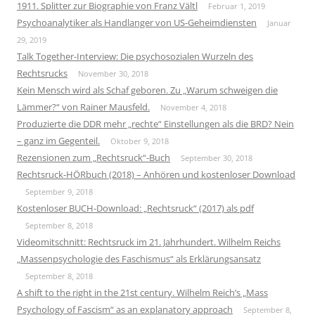
1911. Splitter zur Biographie von Franz Vältl
Februar 1, 2019
Psychoanalytiker als Handlanger von US-Geheimdiensten
Januar
29, 2019
Talk Together-Interview: Die psychosozialen Wurzeln des
Rechtsrucks
November 30, 2018
Kein Mensch wird als Schaf geboren. Zu „Warum schweigen die
Lämmer?“ von Rainer Mausfeld.
November 4, 2018
Produzierte die DDR mehr „rechte“ Einstellungen als die BRD? Nein
– ganz im Gegenteil.
Oktober 9, 2018
Rezensionen zum „Rechtsruck“-Buch
September 30, 2018
Rechtsruck-HÖRbuch (2018) – Anhören und kostenloser Download
September 9, 2018
Kostenloser BUCH-Download: „Rechtsruck“ (2017) als pdf
September 8, 2018
Videomitschnitt: Rechtsruck im 21. Jahrhundert. Wilhelm Reichs
„Massenpsychologie des Faschismus“ als Erklärungsansatz
September 8, 2018
A shift to the right in the 21st century. Wilhelm Reich’s „Mass
Psychology of Fascism“ as an explanatory approach
September 8,