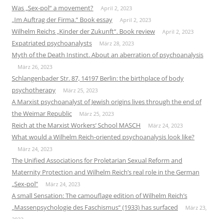
Was „Sex-pol“ a movement?
April 2, 2023
„Im Auftrag der Firma.“ Book essay
April 2, 2023
Wilhelm Reichs „Kinder der Zukunft“. Book review
April 2, 2023
Expatriated psychoanalysts
März 28, 2023
Myth of the Death Instinct. About an aberration of psychoanalysis
März 26, 2023
Schlangenbader Str. 87, 14197 Berlin: the birthplace of body
psychotherapy
März 25, 2023
A Marxist psychoanalyst of Jewish origins lives through the end of
the Weimar Republic
März 25, 2023
Reich at the Marxist Workers‘ School MASCH
März 24, 2023
What would a Wilhelm Reich-oriented psychoanalysis look like?
März 24, 2023
The Unified Associations for Proletarian Sexual Reform and
Maternity Protection and Wilhelm Reich’s real role in the German
„Sex-pol“
März 24, 2023
A small Sensation: The camouflage edition of Wilhelm Reich’s
„Massenpsychologie des Faschismus“ (1933) has surfaced
März 23,