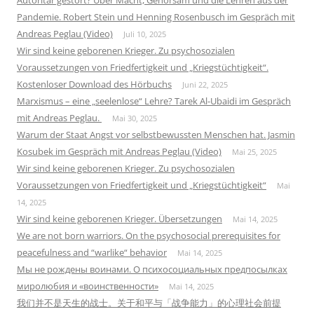
Pandemie. Robert Stein und Henning Rosenbusch im Gespräch mit
Andreas Peglau (Video)
Juli 10, 2025
Wir sind keine geborenen Krieger. Zu psychosozialen
Voraussetzungen von Friedfertigkeit und „Kriegstüchtigkeit“.
Kostenloser Download des Hörbuchs
Juni 22, 2025
Marxismus – eine „seelenlose“ Lehre? Tarek Al-Ubaidi im Gespräch
mit Andreas Peglau.
Mai 30, 2025
Warum der Staat Angst vor selbstbewussten Menschen hat. Jasmin
Kosubek im Gespräch mit Andreas Peglau (Video)
Mai 25, 2025
Wir sind keine geborenen Krieger. Zu psychosozialen
Voraussetzungen von Friedfertigkeit und „Kriegstüchtigkeit“
Mai
14, 2025
Wir sind keine geborenen Krieger. Übersetzungen
Mai 14, 2025
We are not born warriors. On the psychosocial prerequisites for
peacefulness and “warlike“ behavior
Mai 14, 2025
Мы не рождены воинами. О психосоциальных предпосылках
миролюбия и «воинственности»
Mai 14, 2025
我们并不是天生的战士。关于和平与「战争能力」的心理社会前提