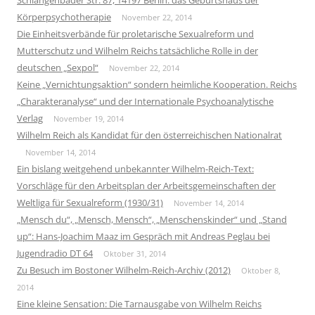
Körperpsychotherapie
November 22, 2014
Die Einheitsverbände für proletarische Sexualreform und
Mutterschutz und Wilhelm Reichs tatsächliche Rolle in der
deutschen „Sexpol“
November 22, 2014
Keine „Vernichtungsaktion“ sondern heimliche Kooperation. Reichs
„Charakteranalyse“ und der Internationale Psychoanalytische
Verlag
November 19, 2014
Wilhelm Reich als Kandidat für den österreichischen Nationalrat
November 14, 2014
Ein bislang weitgehend unbekannter Wilhelm-Reich-Text:
Vorschläge für den Arbeitsplan der Arbeitsgemeinschaften der
Weltliga für Sexualreform (1930/31)
November 14, 2014
„Mensch du“, „Mensch, Mensch“, „Menschenskinder“ und „Stand
up“: Hans-Joachim Maaz im Gespräch mit Andreas Peglau bei
Jugendradio DT 64
Oktober 31, 2014
Zu Besuch im Bostoner Wilhelm-Reich-Archiv (2012)
Oktober 8,
2014
Eine kleine Sensation: Die Tarnausgabe von Wilhelm Reichs