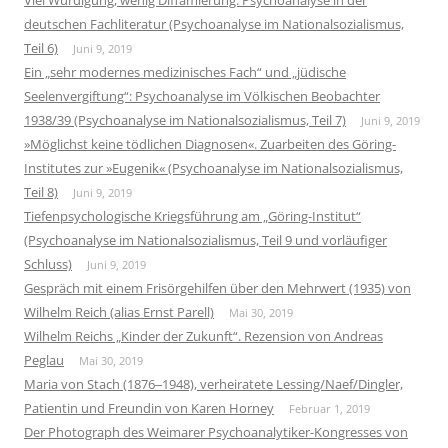
deutschen Fachliteratur (Psychoanalyse im Nationalsozialismus,
Teil 6)
Juni 9, 2019
Ein „sehr modernes medizinisches Fach“ und „jüdische
Seelenvergiftung“: Psychoanalyse im Völkischen Beobachter
1938/39 (Psychoanalyse im Nationalsozialismus, Teil 7)
Juni 9, 2019
»Möglichst keine tödlichen Diagnosen«. Zuarbeiten des Göring-
Institutes zur »Eugenik« (Psychoanalyse im Nationalsozialismus,
Teil 8)
Juni 9, 2019
Tiefenpsychologische Kriegsführung am „Göring-Institut“
(Psychoanalyse im Nationalsozialismus, Teil 9 und vorläufiger
Schluss)
Juni 9, 2019
Gespräch mit einem Frisörgehilfen über den Mehrwert (1935) von
Wilhelm Reich (alias Ernst Parell)
Mai 30, 2019
Wilhelm Reichs „Kinder der Zukunft“. Rezension von Andreas
Peglau
Mai 30, 2019
Maria von Stach (1876‒1948), verheiratete Lessing/Naef/Dingler,
Patientin und Freundin von Karen Horney
Februar 1, 2019
Der Photograph des Weimarer Psychoanalytiker-Kongresses von