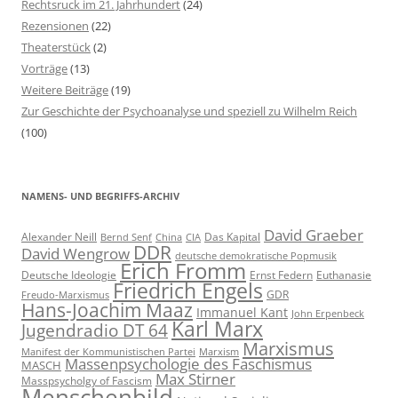
Rechtsruck im 21. Jahrhundert
(24)
Rezensionen
(22)
Theaterstück
(2)
Vorträge
(13)
Weitere Beiträge
(19)
Zur Geschichte der Psychoanalyse und speziell zu Wilhelm Reich
(100)
NAMENS- UND BEGRIFFS-ARCHIV
David Graeber
Alexander Neill
Das Kapital
Bernd Senf
China
CIA
DDR
David Wengrow
deutsche demokratische Popmusik
Erich Fromm
Deutsche Ideologie
Ernst Federn
Euthanasie
Friedrich Engels
GDR
Freudo-Marxismus
Hans-Joachim Maaz
Immanuel Kant
John Erpenbeck
Karl Marx
Jugendradio DT 64
Marxismus
Manifest der Kommunistischen Partei
Marxism
Massenpsychologie des Faschismus
MASCH
Max Stirner
Masspsycholgy of Fascism
Menschenbild