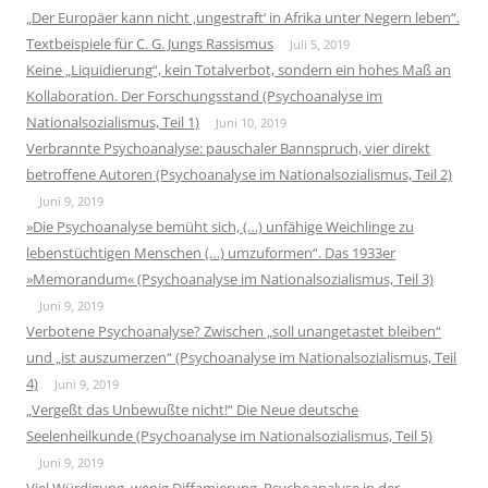
„Der Europäer kann nicht ‚ungestraft‘ in Afrika unter Negern leben“.
Textbeispiele für C. G. Jungs Rassismus
Juli 5, 2019
Keine „Liquidierung“, kein Totalverbot, sondern ein hohes Maß an
Kollaboration. Der Forschungsstand (Psychoanalyse im
Nationalsozialismus, Teil 1)
Juni 10, 2019
Verbrannte Psychoanalyse: pauschaler Bannspruch, vier direkt
betroffene Autoren (Psychoanalyse im Nationalsozialismus, Teil 2)
Juni 9, 2019
»Die Psychoanalyse bemüht sich, (…) unfähige Weichlinge zu
lebenstüchtigen Menschen (…) umzuformen“. Das 1933er
»Memorandum« (Psychoanalyse im Nationalsozialismus, Teil 3)
Juni 9, 2019
Verbotene Psychoanalyse? Zwischen „soll unangetastet bleiben“
und „ist auszumerzen“ (Psychoanalyse im Nationalsozialismus, Teil
4)
Juni 9, 2019
„Vergeßt das Unbewußte nicht!“ Die Neue deutsche
Seelenheilkunde (Psychoanalyse im Nationalsozialismus, Teil 5)
Juni 9, 2019
Viel Würdigung, wenig Diffamierung. Psychoanalyse in der