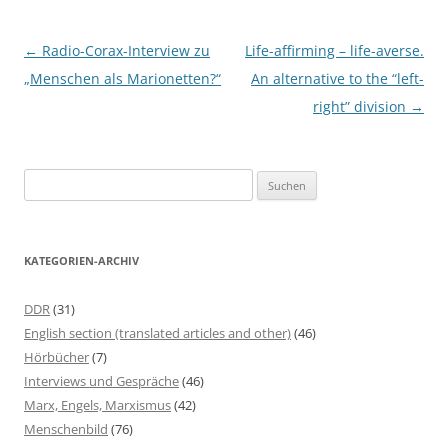
Beitragsnavigation
←
Radio-Corax-Interview zu
Life-affirming – life-averse.
„Menschen als Marionetten?“
An alternative to the “left-
right” division
→
S
u
c
h
KATEGORIEN-ARCHIV
e
n
DDR
(31)
n
English section (translated articles and other)
(46)
a
Hörbücher
(7)
c
Interviews und Gespräche
(46)
h
Marx, Engels, Marxismus
(42)
:
Menschenbild
(76)