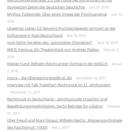
dunkelsten Zeiten der deutschen Geschichte
Juni 21, 2018
Mythos Todestrieb. Über einen Irrweg der Psychoanalyse
Juni 13,
2018
Unwertes Leben 2.0. Bayerns Psychiatriegesetz erinnert an die
Euthanasie in Nazi-Deutschland
Mai 18, 2018
Vom Nicht-Veralten des „autoritären Charakters“
April 18, 2018
Will B. Famous. Ein Theaterstück von Andreas Peglau
Februar 7,
2018
Kleiner Fund: Wilhelm Reichs erster Vortrag in der MASCH
Januar
7, 2018
Hurra – die Überwachungspille ist da!
November 24, 2017
Interview mit Talk Together!: Rechtsruck im 21. Jahrhundert
November 11, 2017
Rechtsruck in Deutschland – psychosoziale Ursachen und
Bewältigungsmöglichkeiten. Sechs Beiträge für rubikon
Oktober
31, 2017
Über Freud und Marx hinaus: Wilhelm Reichs „Massenpsychologie
des Faschismus“ (1933)
Mai 2, 2017