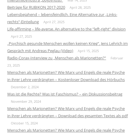
Mai 14, 2025
Beiträge für RUBIKON 2017-2020
April 28, 2025
Lebensbejahend – lebensfeindlich. Eine Alternative zur „Links-
rechts“-Einteilung
April 27, 2025
Life-affirming – life-averse. An alternative to the “left-right” division
April 27, 2025
„Psychisch gesunde Menschen wollen keinen Krieg“. Jens Lehrich im
Gespräch mit Andreas Peglau (Video)
April 15, 2025
Radio-Corax-Interview zu „Menschen als Marionetten?“
Februar
23, 2025
Menschen als Marionetten? Wie Marx und Engels die reale Psyche
in ihrer Lehre verdrängten – Kostenloser Download des Hörbuchs
Dezember 2, 2024
Was ist die Rechte? Was ist Faschismus? – ein Diskussionsbeitrag
November 29, 2024
Menschen als Marionetten? Wie Marx und Engels die reale Psyche
in ihrer Lehre verdrängten – Download des gesamten Textes als pdf
Oktober 15, 2024
Menschen als Marionetten? Wie Marx und Engels die reale Psyche