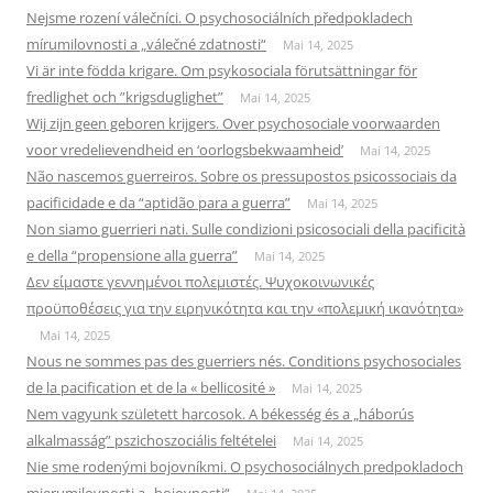
Nejsme rození válečníci. O psychosociálních předpokladech
mírumilovnosti a „válečné zdatnosti“
Mai 14, 2025
Vi är inte födda krigare. Om psykosociala förutsättningar för
fredlighet och ”krigsduglighet”
Mai 14, 2025
Wij zijn geen geboren krijgers. Over psychosociale voorwaarden
voor vredelievendheid en ‘oorlogsbekwaamheid’
Mai 14, 2025
Não nascemos guerreiros. Sobre os pressupostos psicossociais da
pacificidade e da “aptidão para a guerra”
Mai 14, 2025
Non siamo guerrieri nati. Sulle condizioni psicosociali della pacificità
e della “propensione alla guerra”
Mai 14, 2025
Δεν είμαστε γεννημένοι πολεμιστές. Ψυχοκοινωνικές
προϋποθέσεις για την ειρηνικότητα και την «πολεμική ικανότητα»
Mai 14, 2025
Nous ne sommes pas des guerriers nés. Conditions psychosociales
de la pacification et de la « bellicosité »
Mai 14, 2025
Nem vagyunk született harcosok. A békesség és a „háborús
alkalmasság” pszichoszociális feltételei
Mai 14, 2025
Nie sme rodenými bojovníkmi. O psychosociálnych predpokladoch
mierumilovnosti a „bojovnosti“