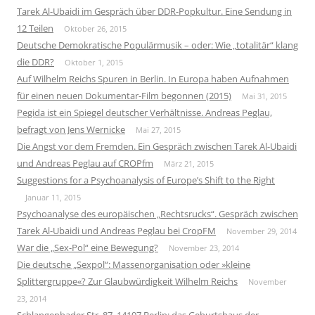
Tarek Al-Ubaidi im Gespräch über DDR-Popkultur. Eine Sendung in
12 Teilen
Oktober 26, 2015
Deutsche Demokratische Populärmusik – oder: Wie „totalitär“ klang
die DDR?
Oktober 1, 2015
Auf Wilhelm Reichs Spuren in Berlin. In Europa haben Aufnahmen
für einen neuen Dokumentar-Film begonnen (2015)
Mai 31, 2015
Pegida ist ein Spiegel deutscher Verhältnisse. Andreas Peglau,
befragt von Jens Wernicke
Mai 27, 2015
Die Angst vor dem Fremden. Ein Gespräch zwischen Tarek Al-Ubaidi
und Andreas Peglau auf CROPfm
März 21, 2015
Suggestions for a Psychoanalysis of Europe’s Shift to the Right
Januar 11, 2015
Psychoanalyse des europäischen „Rechtsrucks“. Gespräch zwischen
Tarek Al-Ubaidi und Andreas Peglau bei CropFM
November 29, 2014
War die „Sex-Pol“ eine Bewegung?
November 23, 2014
Die deutsche „Sexpol“: Massenorganisation oder »kleine
Splittergruppe«? Zur Glaubwürdigkeit Wilhelm Reichs
November
23, 2014
Schlangenbader Str. 87, 14197 Berlin: das Geburtshaus der