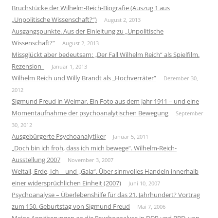
Bruchstücke der Wilhelm-Reich-Biografie (Auszug 1 aus
„Unpolitische Wissenschaft?“)
August 2, 2013
Ausgangspunkte. Aus der Einleitung zu „Unpolitische
Wissenschaft?“
August 2, 2013
Missglückt aber bedeutsam: „Der Fall Wilhelm Reich“ als Spielfilm.
Rezension
Januar 1, 2013
Wilhelm Reich und Willy Brandt als „Hochverräter“
Dezember 30,
2012
Sigmund Freud in Weimar. Ein Foto aus dem Jahr 1911 – und eine
Momentaufnahme der psychoanalytischen Bewegung
September
30, 2012
Ausgebürgerte Psychoanalytiker
Januar 5, 2011
„Doch bin ich froh, dass ich mich bewege“. Wilhelm-Reich-
Ausstellung 2007
November 3, 2007
Weltall, Erde, Ich – und „Gaia“. Über sinnvolles Handeln innerhalb
einer widersprüchlichen Einheit (2007)
Juni 10, 2007
Psychoanalyse – Überlebenshilfe für das 21. Jahrhundert? Vortrag
zum 150. Geburtstag von Sigmund Freud
Mai 7, 2006
Meine Annäherungen an die Psychoanalyse in DDR und BRD, von