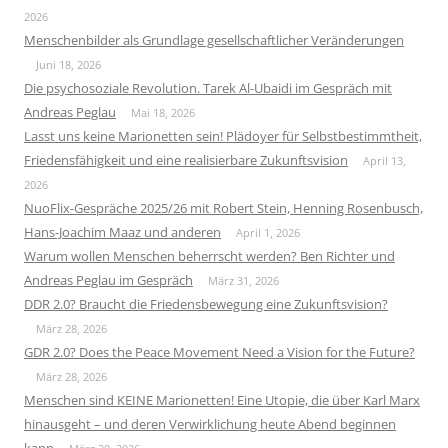
2026
Menschenbilder als Grundlage gesellschaftlicher Veränderungen
Juni 18, 2026
Die psychosoziale Revolution. Tarek Al-Ubaidi im Gespräch mit
Andreas Peglau
Mai 18, 2026
Lasst uns keine Marionetten sein! Plädoyer für Selbstbestimmtheit,
Friedensfähigkeit und eine realisierbare Zukunftsvision
April 13,
2026
NuoFlix-Gespräche 2025/26 mit Robert Stein, Henning Rosenbusch,
Hans-Joachim Maaz und anderen
April 1, 2026
Warum wollen Menschen beherrscht werden? Ben Richter und
Andreas Peglau im Gespräch
März 31, 2026
DDR 2.0? Braucht die Friedensbewegung eine Zukunftsvision?
März 28, 2026
GDR 2.0? Does the Peace Movement Need a Vision for the Future?
März 28, 2026
Menschen sind KEINE Marionetten! Eine Utopie, die über Karl Marx
hinausgeht – und deren Verwirklichung heute Abend beginnen
kann