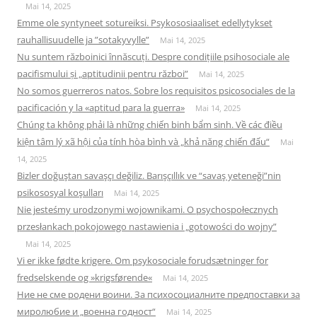
Mai 14, 2025
Emme ole syntyneet sotureiksi. Psykososiaaliset edellytykset
rauhallisuudelle ja ”sotakyvylle”
Mai 14, 2025
Nu suntem războinici înnăscuți. Despre condițiile psihosociale ale
pacifismului și „aptitudinii pentru război”
Mai 14, 2025
No somos guerreros natos. Sobre los requisitos psicosociales de la
pacificación y la «aptitud para la guerra»
Mai 14, 2025
Chúng ta không phải là những chiến binh bẩm sinh. Về các điều
kiện tâm lý xã hội của tính hòa bình và „khả năng chiến đấu“
Mai
14, 2025
Bizler doğuştan savaşçı değiliz. Barışçıllık ve “savaş yeteneği”nin
psikososyal koşulları
Mai 14, 2025
Nie jesteśmy urodzonymi wojownikami. O psychospołecznych
przesłankach pokojowego nastawienia i „gotowości do wojny”
Mai 14, 2025
Vi er ikke fødte krigere. Om psykosociale forudsætninger for
fredselskende og »krigsførende«
Mai 14, 2025
Ние не сме родени воини. За психосоциалните предпоставки за
миролюбие и „военна годност“
Mai 14, 2025