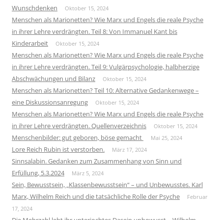
Wunschdenken
Oktober 15, 2024
Menschen als Marionetten? Wie Marx und Engels die reale Psyche
in ihrer Lehre verdrängten. Teil 8: Von Immanuel Kant bis
Kinderarbeit
Oktober 15, 2024
Menschen als Marionetten? Wie Marx und Engels die reale Psyche
in ihrer Lehre verdrängten. Teil 9: Vulgärpsychologie, halbherzige
Abschwächungen und Bilanz
Oktober 15, 2024
Menschen als Marionetten? Teil 10: Alternative Gedankenwege –
eine Diskussionsanregung
Oktober 15, 2024
Menschen als Marionetten? Wie Marx und Engels die reale Psyche
in ihrer Lehre verdrängten. Quellenverzeichnis
Oktober 15, 2024
Menschenbilder: gut geboren, böse gemacht
Mai 25, 2024
Lore Reich Rubin ist verstorben.
März 17, 2024
Sinnsalabin. Gedanken zum Zusammenhang von Sinn und
Erfüllung, 5.3.2024
März 5, 2024
Sein, Bewusstsein, „Klassenbewusstsein“ – und Unbewusstes. Karl
Marx, Wilhelm Reich und die tatsächliche Rolle der Psyche
Februar
17, 2024
Die Mehrzahl lebt ihr unterjochtes Dasein unbewusst… Wilhelm