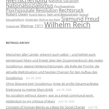
National Socialism
Nationalsozialismus
Psychoanalysis
Rechtsruck
Psychosoziale Revolution
Robert Owen
Sein und Bewusstsein
Sexpol
Rudolf Bahro
Sigmund Freud
Sexualreform
Sheldrake
Shift to the Right
Wilhelm Reich
Weimar 1911
Todestrieb
BEITRAGS-ARCHIV
Menschen aller Länder, erkennt euch selbst – und befreit euch
gemeinsam! Marx und Engels über den Zusammenbruch des realen
Sozialismus, eigene Fehleinschätzungen, die Rolle der Psyche, die
aktuelle Weltsituation und heutige Chancen für den Aufbau des
Sozialismus
Juli 29, 2026
Ohne Sklaverei kein Sozialismus, Krieg als große Gesamtaufgabe.
Ergänzung zu meiner Marx-Kritik
Juli 29, 2026
No socialism without slavery, war as a great communal work.
Addendum to my critique of Marx
Juni 23, 2026
Concepts of Human Beings as a Basis for Social Change
Juni 19,