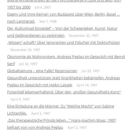
1957 bis 2000
Juli 6, 2001
Dagny und Imre Kerner: von Budapest über Wien, Berlin, Basel …
nach Leningrad.
Mai 7, 1998
Die „Kulturinsel Einsiedel“ – Von der Schwierigkeit, Kunst, Natur
und Geldverdienen zu verbinden
November 30, 1997
„Wissen“-schaft? Über Ignoranten und Fälscher mit Doktorhüten
November 29, 1997
Ökonomie als Wahnsystem. Andreas Peglau im Gespräch mit Bernd
Senf
Juli 30, 1997
Globalisierung – eine Falle? Rezensionen
Juli 29, 1997
Gesundheit unterstützen statt Krankheiten bekämpfen. Andreas
Peglau im Gespräch mit Heiko Lassek
April 14, 1997
Potentiell lebenserhaltend. Über den „großen Gesundheits-Konz“
April 4, 1997
Eine Einladung an die Männer. Zu “Weiche Macht“ von Sabine
Lichtenfels.
April 3, 1997
„Das therapeutische Prinzip leben…“ Hans-Joachim Maaz, 1997
befragt von von Andreas Peglau
April 2, 1997