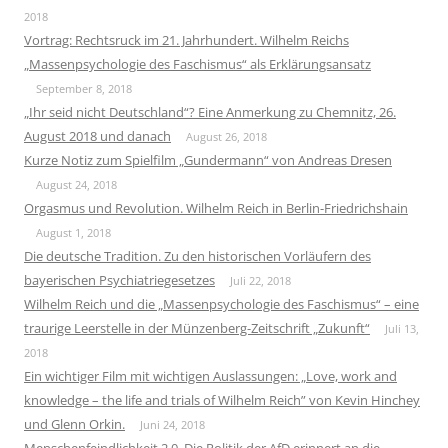
2018
Vortrag: Rechtsruck im 21. Jahrhundert. Wilhelm Reichs
„Massenpsychologie des Faschismus“ als Erklärungsansatz
September 8, 2018
„Ihr seid nicht Deutschland“? Eine Anmerkung zu Chemnitz, 26.
August 2018 und danach
August 26, 2018
Kurze Notiz zum Spielfilm „Gundermann“ von Andreas Dresen
August 24, 2018
Orgasmus und Revolution. Wilhelm Reich in Berlin-Friedrichshain
August 1, 2018
Die deutsche Tradition. Zu den historischen Vorläufern des
bayerischen Psychiatriegesetzes
Juli 22, 2018
Wilhelm Reich und die „Massenpsychologie des Faschismus“ – eine
traurige Leerstelle in der Münzenberg-Zeitschrift „Zukunft“
Juli 13,
2018
Ein wichtiger Film mit wichtigen Auslassungen: „Love, work and
knowledge – the life and trials of Wilhelm Reich” von Kevin Hinchey
und Glenn Orkin.
Juni 24, 2018
Menschenfeindlichkeit 2.0. Die Politik der AfD erinnert an die