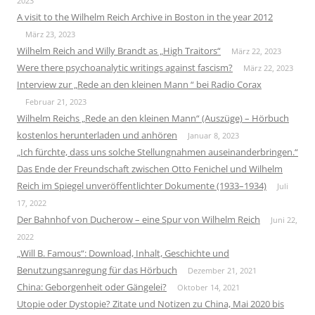
2023
A visit to the Wilhelm Reich Archive in Boston in the year 2012
März 23, 2023
Wilhelm Reich and Willy Brandt as „High Traitors“
März 22, 2023
Were there psychoanalytic writings against fascism?
März 22, 2023
Interview zur „Rede an den kleinen Mann “ bei Radio Corax
Februar 21, 2023
Wilhelm Reichs „Rede an den kleinen Mann“ (Auszüge) – Hörbuch
kostenlos herunterladen und anhören
Januar 8, 2023
„Ich fürchte, dass uns solche Stellungnahmen auseinanderbringen.“
Das Ende der Freundschaft zwischen Otto Fenichel und Wilhelm
Reich im Spiegel unveröffentlichter Dokumente (1933–1934)
Juli
17, 2022
Der Bahnhof von Ducherow – eine Spur von Wilhelm Reich
Juni 22,
2022
„Will B. Famous“: Download, Inhalt, Geschichte und
Benutzungsanregung für das Hörbuch
Dezember 21, 2021
China: Geborgenheit oder Gängelei?
Oktober 14, 2021
Utopie oder Dystopie? Zitate und Notizen zu China, Mai 2020 bis