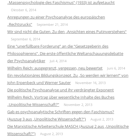
„Massenpsychologie des Faschismus“ (1933) ist aufgetaucht
Oktober 6, 2014
Anregungen zu einer Psychoanalyse des europäischen
„Rechtsrucks“
September 21, 2014
Wir sind nicht die Guten. Zu den „Ansichten eines Putinverstehers“
September 6, 2014
Eine “unerfüllbare Forderung” an die “Gesetzgeberin des
Philosophierens”. Die erste öffentliche Weltanschauungsdebatte
der Psychoanalytiker
Juli 4, 2014
Wilhelm Reich: ausgegrenzt, vergessen, neu bewertet
Juni 6, 2014
Ein revolutionäres Bildungskonzept. Zu „So werden wir lernen!“ von
John Erpenbeck und Werner Sauter
November 16, 2013
Die politische Psychoanalyse und ihr verdrängter Exponent
Wilhelm Reich. Vortrag über wesentliche Inhalte des Buches
„Unpolitische Wissenschaft?“
November 2, 2013
Gab es psychoanalytische Schriften gegen den Faschismus?
(Auszug 3 aus „Unpolitische Wissenschaft?“)
August 2, 2013
Die Marxistische Arbeiterschule MASCH (Auszug 2 aus „Unpolitische
Wissenschaft?“)
August 2, 2013