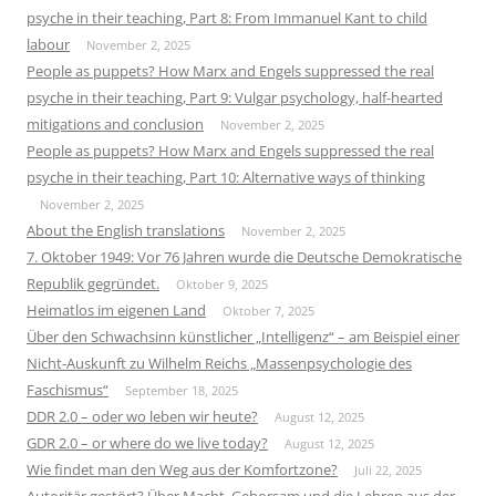
psyche in their teaching, Part 8: From Immanuel Kant to child
labour
November 2, 2025
People as puppets? How Marx and Engels suppressed the real
psyche in their teaching, Part 9: Vulgar psychology, half-hearted
mitigations and conclusion
November 2, 2025
People as puppets? How Marx and Engels suppressed the real
psyche in their teaching, Part 10: Alternative ways of thinking
November 2, 2025
About the English translations
November 2, 2025
7. Oktober 1949: Vor 76 Jahren wurde die Deutsche Demokratische
Republik gegründet.
Oktober 9, 2025
Heimatlos im eigenen Land
Oktober 7, 2025
Über den Schwachsinn künstlicher „Intelligenz“ – am Beispiel einer
Nicht-Auskunft zu Wilhelm Reichs „Massenpsychologie des
Faschismus“
September 18, 2025
DDR 2.0 – oder wo leben wir heute?
August 12, 2025
GDR 2.0 – or where do we live today?
August 12, 2025
Wie findet man den Weg aus der Komfortzone?
Juli 22, 2025
Autoritär gestört? Über Macht, Gehorsam und die Lehren aus der