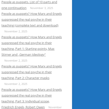
People as puppets. List of 10 parts and
one continuation
November 3, 2025
People as puppets? How Marx and Engels
suppressed the real psyche in their
teaching (complete text and download)
November 2, 2025
People as puppets? How Marx and Engels
suppressed the real psyche in their
teaching, Part 1: Starting points, Max
Stirner and „German Ideology“
November 2, 2025
People as puppets? How Marx and Engels
suppressed the real psyche in their
teaching, Part 2: Character masks
November 2, 2025
People as puppets? How Marx and Engels
suppressed the real psyche in their
teaching, Part 3: Individual scope,
Friedrich Engels, Robert Owen
November