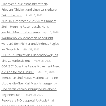
Plädoyer für Selbstbestimmtheit,
Friedensfähigkeit und eine realisierbare
Zukunftsvision
April 13, 2026
NuoFlix-Gespräche 2025/26 mit Robert
Stein, Henning Rosenbusch, Hans-
Joachim Maaz und anderen
April 1, 2026
Warum wollen Menschen beherrscht
werden? Ben Richter und Andreas Peglau
im Gespräch
März 31, 2026
DDR 2.0? Braucht die Friedensbewegung
eine Zukunftsvision?
März 28, 2026
GDR 2.0? Does the Peace Movement Need
a Vision for the Future?
März 28, 2026
Menschen sind KEINE Marionetten! Eine
Utopie, die über Karl Marx hinausgeht –
und deren Verwirklichung heute Abend
beginnen kann
März 20, 2026
People are NO puppets! A utopia that