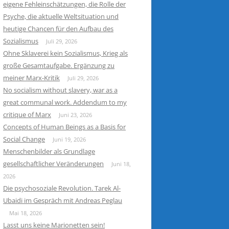
eigene Fehleinschätzungen, die Rolle der
Psyche, die aktuelle Weltsituation und
heutige Chancen für den Aufbau des
Sozialismus
Juli 29, 2026
Ohne Sklaverei kein Sozialismus, Krieg als
große Gesamtaufgabe. Ergänzung zu
meiner Marx-Kritik
Juli 29, 2026
No socialism without slavery, war as a
great communal work. Addendum to my
critique of Marx
Juni 23, 2026
Concepts of Human Beings as a Basis for
Social Change
Juni 19, 2026
Menschenbilder als Grundlage
gesellschaftlicher Veränderungen
Juni 18,
2026
Die psychosoziale Revolution. Tarek Al-
Ubaidi im Gespräch mit Andreas Peglau
Mai 18, 2026
Lasst uns keine Marionetten sein!