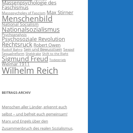
Massenpsychologie des
Faschismus
Max Stirner
Masspsycholgy of Fascism
Menschenbild
National Socialism
Nationalsozialismus
Psychoanalysis
Psychosoziale Revolution
Rechtsruck
Robert Owen
Sein und Bewusstsein
Sexpol
Rudolf Bahro
Sexualreform
Sheldrake
Shift to the Right
Sigmund Freud
Todestrieb
Weimar 1911
Wilhelm Reich
BEITRAGS-ARCHIV
Menschen aller Länder, erkennt euch
selbst – und befreit euch gemeinsam!
Marx und Engels über den
Zusammenbruch des realen Sozialismus,