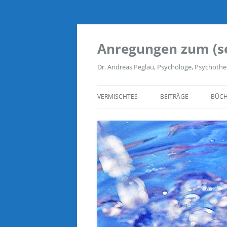
Zum
Inhalt
springen
Anregungen zum (s
Dr. Andreas Peglau, Psychologe, Psychothe
VERMISCHTES
BEITRÄGE
BÜCH