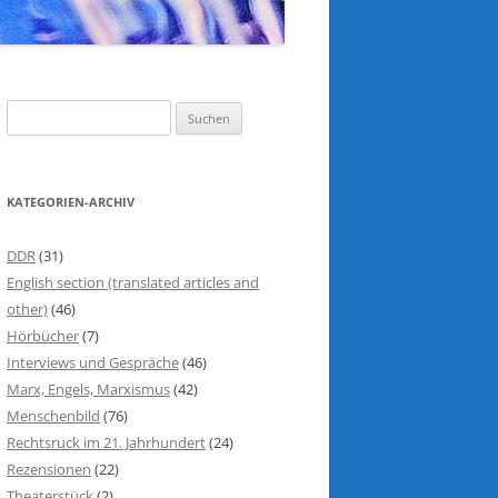
S
u
c
h
KATEGORIEN-ARCHIV
e
n
DDR
(31)
n
English section (translated articles and
a
other)
(46)
c
Hörbücher
(7)
h
Interviews und Gespräche
(46)
:
Marx, Engels, Marxismus
(42)
Menschenbild
(76)
Rechtsruck im 21. Jahrhundert
(24)
Rezensionen
(22)
Theaterstück
(2)