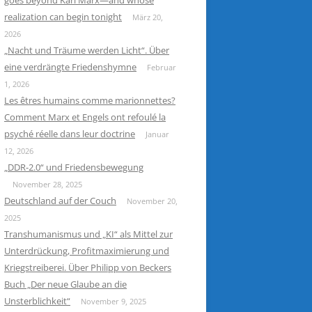
goes beyond Karl Marx—and whose
realization can begin tonight
März 20,
2026
„Nacht und Träume werden Licht“. Über
eine verdrängte Friedenshymne
Februar
1, 2026
Les êtres humains comme marionnettes?
Comment Marx et Engels ont refoulé la
psyché réelle dans leur doctrine
Januar
12, 2026
„DDR-2.0“ und Friedensbewegung
November 28, 2025
Deutschland auf der Couch
November 20,
2025
Transhumanismus und „KI“ als Mittel zur
Unterdrückung, Profitmaximierung und
Kriegstreiberei. Über Philipp von Beckers
Buch „Der neue Glaube an die
Unsterblichkeit“
November 9, 2025