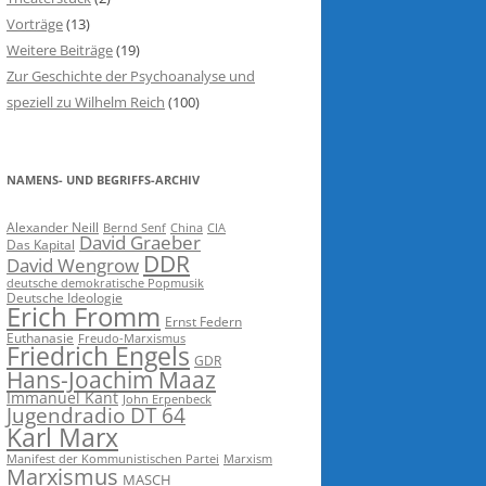
Vorträge
(13)
Weitere Beiträge
(19)
Zur Geschichte der Psychoanalyse und
speziell zu Wilhelm Reich
(100)
NAMENS- UND BEGRIFFS-ARCHIV
Alexander Neill
Bernd Senf
China
CIA
David Graeber
Das Kapital
DDR
David Wengrow
deutsche demokratische Popmusik
Deutsche Ideologie
Erich Fromm
Ernst Federn
Euthanasie
Freudo-Marxismus
Friedrich Engels
GDR
Hans-Joachim Maaz
Immanuel Kant
John Erpenbeck
Jugendradio DT 64
Karl Marx
Manifest der Kommunistischen Partei
Marxism
Marxismus
MASCH