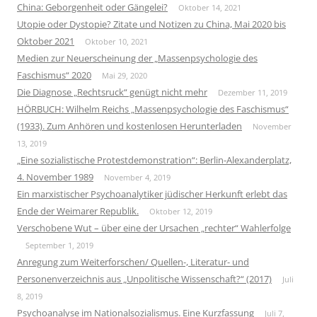
China: Geborgenheit oder Gängelei?
Oktober 14, 2021
Utopie oder Dystopie? Zitate und Notizen zu China, Mai 2020 bis
Oktober 2021
Oktober 10, 2021
Medien zur Neuerscheinung der „Massenpsychologie des
Faschismus“ 2020
Mai 29, 2020
Die Diagnose „Rechtsruck“ genügt nicht mehr
Dezember 11, 2019
HÖRBUCH: Wilhelm Reichs „Massenpsychologie des Faschismus“
(1933). Zum Anhören und kostenlosen Herunterladen
November
13, 2019
„Eine sozialistische Protestdemonstration“: Berlin-Alexanderplatz,
4. November 1989
November 4, 2019
Ein marxistischer Psychoanalytiker jüdischer Herkunft erlebt das
Ende der Weimarer Republik.
Oktober 12, 2019
Verschobene Wut – über eine der Ursachen „rechter“ Wahlerfolge
September 1, 2019
Anregung zum Weiterforschen/ Quellen-, Literatur- und
Personenverzeichnis aus „Unpolitische Wissenschaft?“ (2017)
Juli
8, 2019
Psychoanalyse im Nationalsozialismus. Eine Kurzfassung
Juli 7,