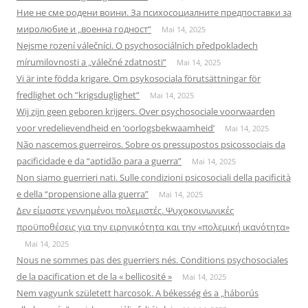
Ние не сме родени воини. За психосоциалните предпоставки за
миролюбие и „военна годност“
Mai 14, 2025
Nejsme rození válečníci. O psychosociálních předpokladech
mírumilovnosti a „válečné zdatnosti“
Mai 14, 2025
Vi är inte födda krigare. Om psykosociala förutsättningar för
fredlighet och ”krigsduglighet”
Mai 14, 2025
Wij zijn geen geboren krijgers. Over psychosociale voorwaarden
voor vredelievendheid en ‘oorlogsbekwaamheid’
Mai 14, 2025
Não nascemos guerreiros. Sobre os pressupostos psicossociais da
pacificidade e da “aptidão para a guerra”
Mai 14, 2025
Non siamo guerrieri nati. Sulle condizioni psicosociali della pacificità
e della “propensione alla guerra”
Mai 14, 2025
Δεν είμαστε γεννημένοι πολεμιστές. Ψυχοκοινωνικές
προϋποθέσεις για την ειρηνικότητα και την «πολεμική ικανότητα»
Mai 14, 2025
Nous ne sommes pas des guerriers nés. Conditions psychosociales
de la pacification et de la « bellicosité »
Mai 14, 2025
Nem vagyunk született harcosok. A békesség és a „háborús