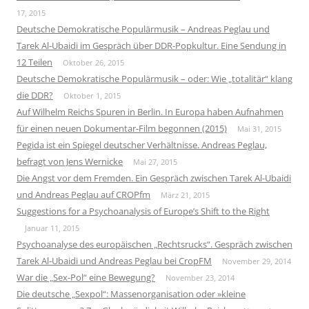
17, 2015
Deutsche Demokratische Populärmusik – Andreas Peglau und
Tarek Al-Ubaidi im Gespräch über DDR-Popkultur. Eine Sendung in
12 Teilen
Oktober 26, 2015
Deutsche Demokratische Populärmusik – oder: Wie „totalitär“ klang
die DDR?
Oktober 1, 2015
Auf Wilhelm Reichs Spuren in Berlin. In Europa haben Aufnahmen
für einen neuen Dokumentar-Film begonnen (2015)
Mai 31, 2015
Pegida ist ein Spiegel deutscher Verhältnisse. Andreas Peglau,
befragt von Jens Wernicke
Mai 27, 2015
Die Angst vor dem Fremden. Ein Gespräch zwischen Tarek Al-Ubaidi
und Andreas Peglau auf CROPfm
März 21, 2015
Suggestions for a Psychoanalysis of Europe’s Shift to the Right
Januar 11, 2015
Psychoanalyse des europäischen „Rechtsrucks“. Gespräch zwischen
Tarek Al-Ubaidi und Andreas Peglau bei CropFM
November 29, 2014
War die „Sex-Pol“ eine Bewegung?
November 23, 2014
Die deutsche „Sexpol“: Massenorganisation oder »kleine