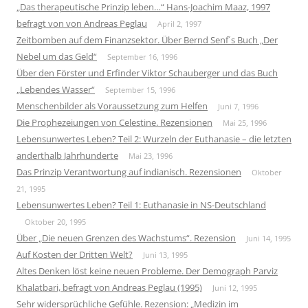
„Das therapeutische Prinzip leben…“ Hans-Joachim Maaz, 1997
befragt von von Andreas Peglau
April 2, 1997
Zeitbomben auf dem Finanzsektor. Über Bernd Senf´s Buch „Der
Nebel um das Geld“
September 16, 1996
Über den Förster und Erfinder Viktor Schauberger und das Buch
„Lebendes Wasser“
September 15, 1996
Menschenbilder als Voraussetzung zum Helfen
Juni 7, 1996
Die Prophezeiungen von Celestine. Rezensionen
Mai 25, 1996
Lebensunwertes Leben? Teil 2: Wurzeln der Euthanasie – die letzten
anderthalb Jahrhunderte
Mai 23, 1996
Das Prinzip Verantwortung auf indianisch. Rezensionen
Oktober
21, 1995
Lebensunwertes Leben? Teil 1: Euthanasie in NS-Deutschland
Oktober 20, 1995
Über „Die neuen Grenzen des Wachstums“. Rezension
Juni 14, 1995
Auf Kosten der Dritten Welt?
Juni 13, 1995
Altes Denken löst keine neuen Probleme. Der Demograph Parviz
Khalatbari, befragt von Andreas Peglau (1995)
Juni 12, 1995
Sehr widersprüchliche Gefühle. Rezension: „Medizin im