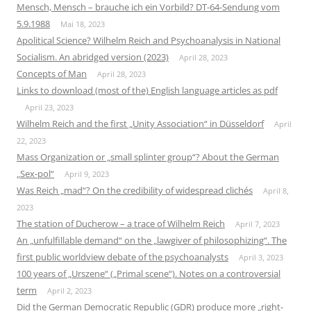
Mensch, Mensch – brauche ich ein Vorbild? DT-64-Sendung vom
5.9.1988
Mai 18, 2023
Apolitical Science? Wilhelm Reich and Psychoanalysis in National
Socialism. An abridged version (2023)
April 28, 2023
Concepts of Man
April 28, 2023
Links to download (most of the) English language articles as pdf
April 23, 2023
Wilhelm Reich and the first „Unity Association“ in Düsseldorf
April
22, 2023
Mass Organization or „small splinter group“? About the German
„Sex-pol“
April 9, 2023
Was Reich „mad“? On the credibility of widespread clichés
April 8,
2023
The station of Ducherow – a trace of Wilhelm Reich
April 7, 2023
An „unfulfillable demand“ on the „lawgiver of philosophizing“. The
first public worldview debate of the psychoanalysts
April 3, 2023
100 years of „Urszene“ („Primal scene“). Notes on a controversial
term
April 2, 2023
Did the German Democratic Republic (GDR) produce more „right-