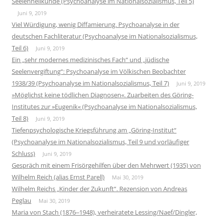
Seelenheilkunde (Psychoanalyse im Nationalsozialismus, Teil 5)
Juni 9, 2019
Viel Würdigung, wenig Diffamierung. Psychoanalyse in der
deutschen Fachliteratur (Psychoanalyse im Nationalsozialismus,
Teil 6)
Juni 9, 2019
Ein „sehr modernes medizinisches Fach“ und „jüdische
Seelenvergiftung“: Psychoanalyse im Völkischen Beobachter
1938/39 (Psychoanalyse im Nationalsozialismus, Teil 7)
Juni 9, 2019
»Möglichst keine tödlichen Diagnosen«. Zuarbeiten des Göring-
Institutes zur »Eugenik« (Psychoanalyse im Nationalsozialismus,
Teil 8)
Juni 9, 2019
Tiefenpsychologische Kriegsführung am „Göring-Institut“
(Psychoanalyse im Nationalsozialismus, Teil 9 und vorläufiger
Schluss)
Juni 9, 2019
Gespräch mit einem Frisörgehilfen über den Mehrwert (1935) von
Wilhelm Reich (alias Ernst Parell)
Mai 30, 2019
Wilhelm Reichs „Kinder der Zukunft“. Rezension von Andreas
Peglau
Mai 30, 2019
Maria von Stach (1876‒1948), verheiratete Lessing/Naef/Dingler,