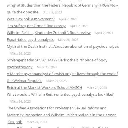
wing“ attitudes than the Federal Republic of Germany (FRG)? No –
quite the opposite.
April 2, 2023
Was „Sex-pol“ a movement?
April 2, 2023
„Im Auftrag der Firma.“ Book essay
April 2, 2023
Wilhelm Reichs „Kinder der Zukunft“. Book review
April 2, 2023
Expatriated psychoanalysts
März 28, 2023
Myth of the Death Instinct. About an aberration of psychoanalysis
März 26, 2023
Schlangenbader Str. 87, 14197 Berlin: the birthplace of body
psychotherapy
März 25, 2023
A Marxist psychoanalyst of Jewish origins lives through the end of
the Weimar Republic
März 25, 2023
Reich at the Marxist Workers‘ School MASCH
März 24, 2023
What would a Wilhelm Reich-oriented psychoanalysis look like?
März 24, 2023
The Unified Associations for Proletarian Sexual Reform and
Maternity Protection and Wilhelm Reich’s real role in the German
„Sex-pol“
März 24, 2023