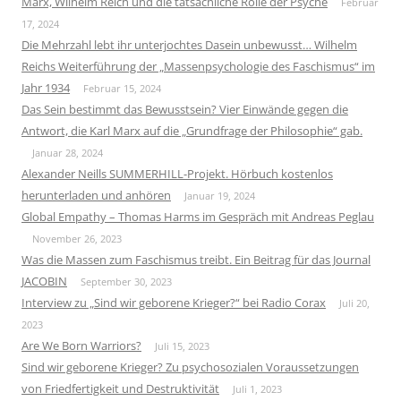
Marx, Wilhelm Reich und die tatsächliche Rolle der Psyche
Februar
17, 2024
Die Mehrzahl lebt ihr unterjochtes Dasein unbewusst… Wilhelm
Reichs Weiterführung der „Massenpsychologie des Faschismus“ im
Jahr 1934
Februar 15, 2024
Das Sein bestimmt das Bewusstsein? Vier Einwände gegen die
Antwort, die Karl Marx auf die „Grundfrage der Philosophie“ gab.
Januar 28, 2024
Alexander Neills SUMMERHILL-Projekt. Hörbuch kostenlos
herunterladen und anhören
Januar 19, 2024
Global Empathy – Thomas Harms im Gespräch mit Andreas Peglau
November 26, 2023
Was die Massen zum Faschismus treibt. Ein Beitrag für das Journal
JACOBIN
September 30, 2023
Interview zu „Sind wir geborene Krieger?“ bei Radio Corax
Juli 20,
2023
Are We Born Warriors?
Juli 15, 2023
Sind wir geborene Krieger? Zu psychosozialen Voraussetzungen
von Friedfertigkeit und Destruktivität
Juli 1, 2023