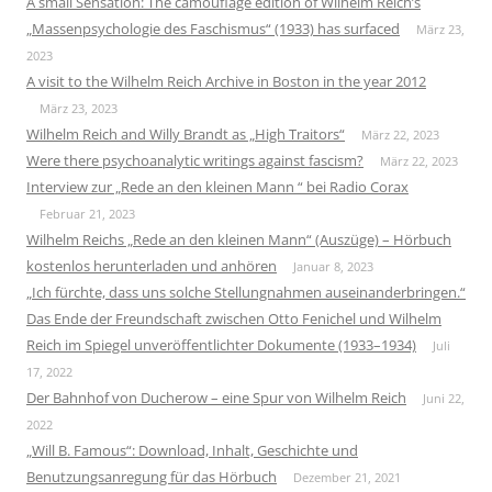
A small Sensation: The camouflage edition of Wilhelm Reich’s
„Massenpsychologie des Faschismus“ (1933) has surfaced
März 23,
2023
A visit to the Wilhelm Reich Archive in Boston in the year 2012
März 23, 2023
Wilhelm Reich and Willy Brandt as „High Traitors“
März 22, 2023
Were there psychoanalytic writings against fascism?
März 22, 2023
Interview zur „Rede an den kleinen Mann “ bei Radio Corax
Februar 21, 2023
Wilhelm Reichs „Rede an den kleinen Mann“ (Auszüge) – Hörbuch
kostenlos herunterladen und anhören
Januar 8, 2023
„Ich fürchte, dass uns solche Stellungnahmen auseinanderbringen.“
Das Ende der Freundschaft zwischen Otto Fenichel und Wilhelm
Reich im Spiegel unveröffentlichter Dokumente (1933–1934)
Juli
17, 2022
Der Bahnhof von Ducherow – eine Spur von Wilhelm Reich
Juni 22,
2022
„Will B. Famous“: Download, Inhalt, Geschichte und
Benutzungsanregung für das Hörbuch
Dezember 21, 2021