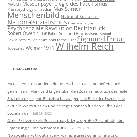
Massenpsychologie des Faschismus
MASCH
Max Stirner
Masspsycholgy of Fascism
Menschenbild
National Socialism
Nationalsozialismus
Psychoanalysis
Rechtsruck
Psychosoziale Revolution
Robert Owen
Sein und Bewusstsein
Sexpol
Rudolf Bahro
Sigmund Freud
Sexualreform
Sheldrake
Shift to the Right
Wilhelm Reich
Weimar 1911
Todestrieb
BEITRAGS-ARCHIV
Menschen aller Länder, erkennt euch selbst – und befreit euch
gemeinsam! Marx und Engels über den Zusammenbruch des realen
Sozialismus, eigene Fehleinschätzungen, die Rolle der Psyche, die
aktuelle Weltsituation und heutige Chancen für den Aufbau des
Sozialismus
Juli 29, 2026
Ohne Sklaverei kein Sozialismus, Krieg als große Gesamtaufgabe.
Ergänzung zu meiner Marx-Kritik
Juli 29, 2026
No socialism without slavery, war as a great communal work.