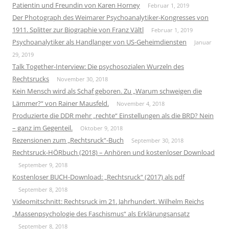
Patientin und Freundin von Karen Horney
Februar 1, 2019
Der Photograph des Weimarer Psychoanalytiker-Kongresses von
1911. Splitter zur Biographie von Franz Vältl
Februar 1, 2019
Psychoanalytiker als Handlanger von US-Geheimdiensten
Januar
29, 2019
Talk Together-Interview: Die psychosozialen Wurzeln des
Rechtsrucks
November 30, 2018
Kein Mensch wird als Schaf geboren. Zu „Warum schweigen die
Lämmer?“ von Rainer Mausfeld.
November 4, 2018
Produzierte die DDR mehr „rechte“ Einstellungen als die BRD? Nein
– ganz im Gegenteil.
Oktober 9, 2018
Rezensionen zum „Rechtsruck“-Buch
September 30, 2018
Rechtsruck-HÖRbuch (2018) – Anhören und kostenloser Download
September 9, 2018
Kostenloser BUCH-Download: „Rechtsruck“ (2017) als pdf
September 8, 2018
Videomitschnitt: Rechtsruck im 21. Jahrhundert. Wilhelm Reichs
„Massenpsychologie des Faschismus“ als Erklärungsansatz
September 8, 2018