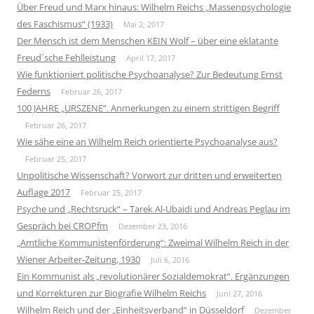
Über Freud und Marx hinaus: Wilhelm Reichs „Massenpsychologie
des Faschismus“ (1933)
Mai 2, 2017
Der Mensch ist dem Menschen KEIN Wolf – über eine eklatante
Freud`sche Fehlleistung
April 17, 2017
Wie funktioniert politische Psychoanalyse? Zur Bedeutung Ernst
Federns
Februar 26, 2017
100 JAHRE „URSZENE“. Anmerkungen zu einem strittigen Begriff
Februar 26, 2017
Wie sähe eine an Wilhelm Reich orientierte Psychoanalyse aus?
Februar 25, 2017
Unpolitische Wissenschaft? Vorwort zur dritten und erweiterten
Auflage 2017
Februar 25, 2017
Psyche und „Rechtsruck“ – Tarek Al-Ubaidi und Andreas Peglau im
Gespräch bei CROPfm
Dezember 23, 2016
„Amtliche Kommunistenförderung“: Zweimal Wilhelm Reich in der
Wiener Arbeiter-Zeitung, 1930
Juli 6, 2016
Ein Kommunist als „revolutionärer Sozialdemokrat“. Ergänzungen
und Korrekturen zur Biografie Wilhelm Reichs
Juni 27, 2016
Wilhelm Reich und der „Einheitsverband“ in Düsseldorf
Dezember