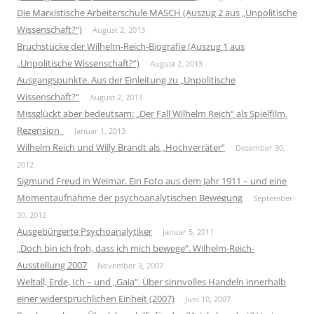
Die Marxistische Arbeiterschule MASCH (Auszug 2 aus „Unpolitische
Wissenschaft?“)
August 2, 2013
Bruchstücke der Wilhelm-Reich-Biografie (Auszug 1 aus
„Unpolitische Wissenschaft?“)
August 2, 2013
Ausgangspunkte. Aus der Einleitung zu „Unpolitische
Wissenschaft?“
August 2, 2013
Missglückt aber bedeutsam: „Der Fall Wilhelm Reich“ als Spielfilm.
Rezension
Januar 1, 2013
Wilhelm Reich und Willy Brandt als „Hochverräter“
Dezember 30,
2012
Sigmund Freud in Weimar. Ein Foto aus dem Jahr 1911 – und eine
Momentaufnahme der psychoanalytischen Bewegung
September
30, 2012
Ausgebürgerte Psychoanalytiker
Januar 5, 2011
„Doch bin ich froh, dass ich mich bewege“. Wilhelm-Reich-
Ausstellung 2007
November 3, 2007
Weltall, Erde, Ich – und „Gaia“. Über sinnvolles Handeln innerhalb
einer widersprüchlichen Einheit (2007)
Juni 10, 2007