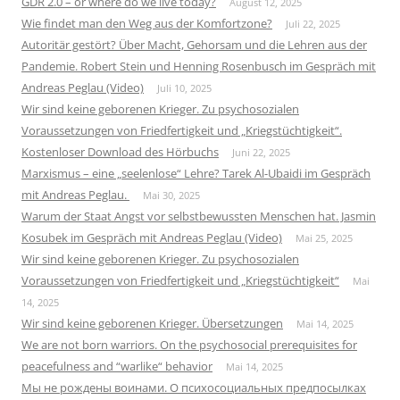
GDR 2.0 – or where do we live today?
August 12, 2025
Wie findet man den Weg aus der Komfortzone?
Juli 22, 2025
Autoritär gestört? Über Macht, Gehorsam und die Lehren aus der
Pandemie. Robert Stein und Henning Rosenbusch im Gespräch mit
Andreas Peglau (Video)
Juli 10, 2025
Wir sind keine geborenen Krieger. Zu psychosozialen
Voraussetzungen von Friedfertigkeit und „Kriegstüchtigkeit“.
Kostenloser Download des Hörbuchs
Juni 22, 2025
Marxismus – eine „seelenlose“ Lehre? Tarek Al-Ubaidi im Gespräch
mit Andreas Peglau.
Mai 30, 2025
Warum der Staat Angst vor selbstbewussten Menschen hat. Jasmin
Kosubek im Gespräch mit Andreas Peglau (Video)
Mai 25, 2025
Wir sind keine geborenen Krieger. Zu psychosozialen
Voraussetzungen von Friedfertigkeit und „Kriegstüchtigkeit“
Mai
14, 2025
Wir sind keine geborenen Krieger. Übersetzungen
Mai 14, 2025
We are not born warriors. On the psychosocial prerequisites for
peacefulness and “warlike“ behavior
Mai 14, 2025
Мы не рождены воинами. О психосоциальных предпосылках