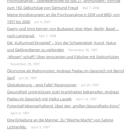
Psychoanalyse – Überlebenshilfe für das 21. Jahrhundert? Vortrag
zum 150. Geburtstag von Sigmund Freud
Mai 7, 2006
Meine Annäherungen an die Psychoanalyse in DDR und BRD, von
1957 bis 2000
Juli 6, 2001
Dagny und Imre Kerner: von Budapest über Wien, Berlin, Basel …
nach Leningrad.
Mai 7, 1998
Die „Kulturinsel Einsiedel“ – Von der Schwierigkeit, Kunst, Natur
und Geldverdienen zu verbinden
November 30, 1997
„Wissen“-schaft? Über Ignoranten und Fälscher mit Doktorhüten
November 29, 1997
Ökonomie als Wahnsystem. Andreas Peglau im Gespräch mit Bernd
Senf
Juli 30, 1997
Globalisierung – eine Falle? Rezensionen
Juli 29, 1997
Gesundheit unterstützen statt Krankheiten bekämpfen. Andreas
Peglau im Gespräch mit Heiko Lassek
April 14, 1997
Potentiell lebenserhaltend. Über den „großen Gesundheits-Konz“
April 4, 1997
Eine Einladung an die Männer. Zu “Weiche Macht“ von Sabine
Lichtenfels.
April 3, 1997