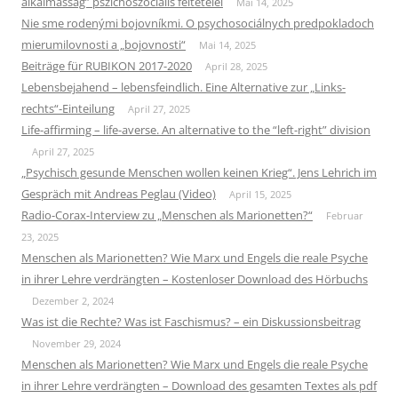
alkalmasság” pszichoszociális feltételei
Mai 14, 2025
Nie sme rodenými bojovníkmi. O psychosociálnych predpokladoch
mierumilovnosti a „bojovnosti“
Mai 14, 2025
Beiträge für RUBIKON 2017-2020
April 28, 2025
Lebensbejahend – lebensfeindlich. Eine Alternative zur „Links-
rechts“-Einteilung
April 27, 2025
Life-affirming – life-averse. An alternative to the “left-right” division
April 27, 2025
„Psychisch gesunde Menschen wollen keinen Krieg“. Jens Lehrich im
Gespräch mit Andreas Peglau (Video)
April 15, 2025
Radio-Corax-Interview zu „Menschen als Marionetten?“
Februar
23, 2025
Menschen als Marionetten? Wie Marx und Engels die reale Psyche
in ihrer Lehre verdrängten – Kostenloser Download des Hörbuchs
Dezember 2, 2024
Was ist die Rechte? Was ist Faschismus? – ein Diskussionsbeitrag
November 29, 2024
Menschen als Marionetten? Wie Marx und Engels die reale Psyche
in ihrer Lehre verdrängten – Download des gesamten Textes als pdf