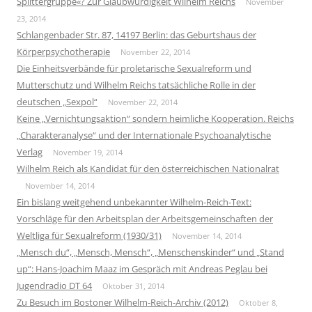
Splittergruppe«? Zur Glaubwürdigkeit Wilhelm Reichs
November
23, 2014
Schlangenbader Str. 87, 14197 Berlin: das Geburtshaus der
Körperpsychotherapie
November 22, 2014
Die Einheitsverbände für proletarische Sexualreform und
Mutterschutz und Wilhelm Reichs tatsächliche Rolle in der
deutschen „Sexpol“
November 22, 2014
Keine „Vernichtungsaktion“ sondern heimliche Kooperation. Reichs
„Charakteranalyse“ und der Internationale Psychoanalytische
Verlag
November 19, 2014
Wilhelm Reich als Kandidat für den österreichischen Nationalrat
November 14, 2014
Ein bislang weitgehend unbekannter Wilhelm-Reich-Text:
Vorschläge für den Arbeitsplan der Arbeitsgemeinschaften der
Weltliga für Sexualreform (1930/31)
November 14, 2014
„Mensch du“, „Mensch, Mensch“, „Menschenskinder“ und „Stand
up“: Hans-Joachim Maaz im Gespräch mit Andreas Peglau bei
Jugendradio DT 64
Oktober 31, 2014
Zu Besuch im Bostoner Wilhelm-Reich-Archiv (2012)
Oktober 8,