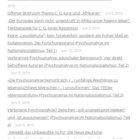
2019
Offener Brief zum Thema C. G. Jung und „Afrikaner“
Juli 5, 2019
„Der Europäer kann nicht ‚ungestraft‘ in Afrika unter Negern leben“.
Textbeispiele für C. G. Jungs Rassismus
Juli 5, 2019
Keine „Liquidierung“, kein Totalverbot, sondern ein hohes Maß an
Kollaboration. Der Forschungsstand (Psychoanalyse im
Nationalsozialismus, Teil 1)
Juni 10, 2019
Verbrannte Psychoanalyse: pauschaler Bannspruch, vier direkt
betroffene Autoren (Psychoanalyse im Nationalsozialismus, Teil 2)
Juni 9, 2019
»Die Psychoanalyse bemüht sich, (…) unfähige Weichlinge zu
lebenstüchtigen Menschen (…) umzuformen“. Das 1933er
»Memorandum« (Psychoanalyse im Nationalsozialismus, Teil 3)
Juni 9, 2019
Verbotene Psychoanalyse? Zwischen „soll unangetastet bleiben“
und „ist auszumerzen“ (Psychoanalyse im Nationalsozialismus, Teil
4)
Juni 9, 2019
„Vergeßt das Unbewußte nicht!“ Die Neue deutsche