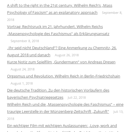
A shift to the right in the 21st century. Wilhelm Reich’s „Mass
Psychology of Fascism“ as an explanatory approach
September 8,
2018
Vortrag: Rechtsruck im 21. Jahrhundert. Wilhelm Reichs
„Massenpsychologie des Faschismus“ als Erklärungsansatz
September 8, 2018
„Ihr seid nicht Deutschland“? Eine Anmerkung zu Chemnitz, 26.
August 2018 und danach
August 26, 2018
Kurze Notiz zum Spielfilm „Gundermann“ von Andreas Dresen
August 24, 2018
Orgasmus und Revolution. Wilhelm Reich in Berlin-Friedrichshain
August 1, 2018
Die deutsche Tradition. Zu den historischen Vorläufern des
bayerischen Psychiatriegesetzes
Juli 22, 2018
Wilhelm Reich und die „Massenpsychologie des Faschismus“ – eine
traurige Leerstelle in der Münzenberg-Zeitschrift „Zukunft“
Juli 13,
2018
Ein wichtiger Film mit wichtigen Auslassungen: „Love, work and