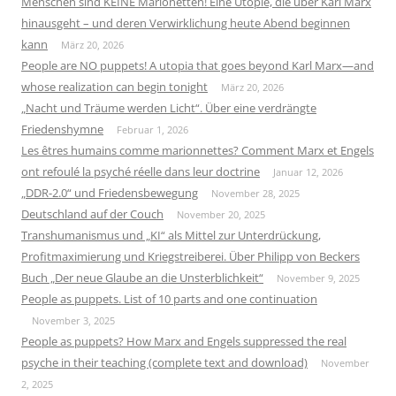
Menschen sind KEINE Marionetten! Eine Utopie, die über Karl Marx
hinausgeht – und deren Verwirklichung heute Abend beginnen
kann
März 20, 2026
People are NO puppets! A utopia that goes beyond Karl Marx—and
whose realization can begin tonight
März 20, 2026
„Nacht und Träume werden Licht“. Über eine verdrängte
Friedenshymne
Februar 1, 2026
Les êtres humains comme marionnettes? Comment Marx et Engels
ont refoulé la psyché réelle dans leur doctrine
Januar 12, 2026
„DDR-2.0“ und Friedensbewegung
November 28, 2025
Deutschland auf der Couch
November 20, 2025
Transhumanismus und „KI“ als Mittel zur Unterdrückung,
Profitmaximierung und Kriegstreiberei. Über Philipp von Beckers
Buch „Der neue Glaube an die Unsterblichkeit“
November 9, 2025
People as puppets. List of 10 parts and one continuation
November 3, 2025
People as puppets? How Marx and Engels suppressed the real
psyche in their teaching (complete text and download)
November
2, 2025