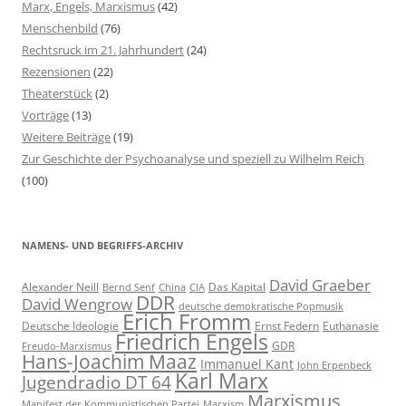
Marx, Engels, Marxismus
(42)
:
Menschenbild
(76)
Rechtsruck im 21. Jahrhundert
(24)
Rezensionen
(22)
Theaterstück
(2)
Vorträge
(13)
Weitere Beiträge
(19)
Zur Geschichte der Psychoanalyse und speziell zu Wilhelm Reich
(100)
NAMENS- UND BEGRIFFS-ARCHIV
David Graeber
Alexander Neill
Das Kapital
Bernd Senf
China
CIA
DDR
David Wengrow
deutsche demokratische Popmusik
Erich Fromm
Deutsche Ideologie
Ernst Federn
Euthanasie
Friedrich Engels
GDR
Freudo-Marxismus
Hans-Joachim Maaz
Immanuel Kant
John Erpenbeck
Karl Marx
Jugendradio DT 64
Marxismus
Manifest der Kommunistischen Partei
Marxism