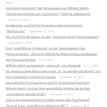
2014
Eine kleine Sensation: Die Tarnausgabe von Wilhelm Reichs
„Massenpsychologie des Faschismus“ (1933) ist aufgetaucht
Oktober 6, 2014
Anregungen zu einer Psychoanalyse des europäischen
„Rechtsrucks“
September 21, 2014
Wir sind nicht die Guten. Zu den „Ansichten eines Putinverstehers“
September 6, 2014
Eine “unerfüllbare Forderung” an die “Gesetzgeberin des
Philosophierens”. Die erste öffentliche Weltanschauungsdebatte
der Psychoanalytiker
Juli 4, 2014
Wilhelm Reich: ausgegrenzt, vergessen, neu bewertet
Juni 6, 2014
Ein revolutionäres Bildungskonzept. Zu „So werden wir lernen!“ von
John Erpenbeck und Werner Sauter
November 16, 2013
Die politische Psychoanalyse und ihr verdrängter Exponent
Wilhelm Reich. Vortrag über wesentliche Inhalte des Buches
„Unpolitische Wissenschaft?“
November 2, 2013
Gab es psychoanalytische Schriften gegen den Faschismus?
(Auszug 3 aus „Unpolitische Wissenschaft?“)
August 2, 2013