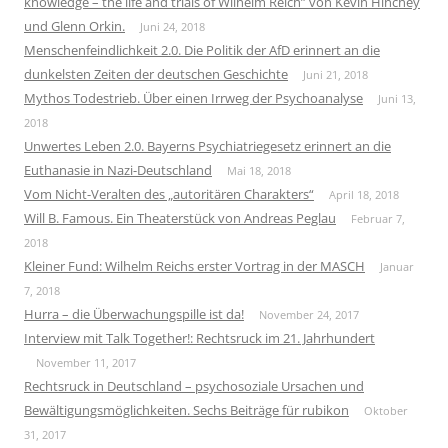
knowledge – the life and trials of Wilhelm Reich” von Kevin Hinchey
und Glenn Orkin.
Juni 24, 2018
Menschenfeindlichkeit 2.0. Die Politik der AfD erinnert an die
dunkelsten Zeiten der deutschen Geschichte
Juni 21, 2018
Mythos Todestrieb. Über einen Irrweg der Psychoanalyse
Juni 13,
2018
Unwertes Leben 2.0. Bayerns Psychiatriegesetz erinnert an die
Euthanasie in Nazi-Deutschland
Mai 18, 2018
Vom Nicht-Veralten des „autoritären Charakters“
April 18, 2018
Will B. Famous. Ein Theaterstück von Andreas Peglau
Februar 7,
2018
Kleiner Fund: Wilhelm Reichs erster Vortrag in der MASCH
Januar
7, 2018
Hurra – die Überwachungspille ist da!
November 24, 2017
Interview mit Talk Together!: Rechtsruck im 21. Jahrhundert
November 11, 2017
Rechtsruck in Deutschland – psychosoziale Ursachen und
Bewältigungsmöglichkeiten. Sechs Beiträge für rubikon
Oktober
31, 2017