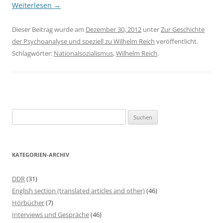
Weiterlesen
→
Dieser Beitrag wurde am
Dezember 30, 2012
unter
Zur Geschichte
der Psychoanalyse und speziell zu Wilhelm Reich
veröffentlicht.
Schlagwörter:
Nationalsozialismus
,
Wilhelm Reich
.
S
u
c
h
KATEGORIEN-ARCHIV
e
n
DDR
(31)
n
English section (translated articles and other)
(46)
a
Hörbücher
(7)
c
Interviews und Gespräche
(46)
h