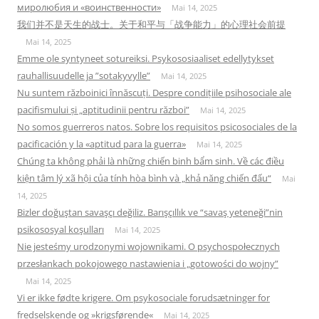
миролюбия и «воинственности»
Mai 14, 2025
我们并不是天生的战士。关于和平与「战争能力」的心理社会前提
Mai 14, 2025
Emme ole syntyneet sotureiksi. Psykososiaaliset edellytykset
rauhallisuudelle ja ”sotakyvylle”
Mai 14, 2025
Nu suntem războinici înnăscuți. Despre condițiile psihosociale ale
pacifismului și „aptitudinii pentru război”
Mai 14, 2025
No somos guerreros natos. Sobre los requisitos psicosociales de la
pacificación y la «aptitud para la guerra»
Mai 14, 2025
Chúng ta không phải là những chiến binh bẩm sinh. Về các điều
kiện tâm lý xã hội của tính hòa bình và „khả năng chiến đấu“
Mai
14, 2025
Bizler doğuştan savaşçı değiliz. Barışçıllık ve “savaş yeteneği”nin
psikososyal koşulları
Mai 14, 2025
Nie jesteśmy urodzonymi wojownikami. O psychospołecznych
przesłankach pokojowego nastawienia i „gotowości do wojny”
Mai 14, 2025
Vi er ikke fødte krigere. Om psykosociale forudsætninger for
fredselskende og »krigsførende«
Mai 14, 2025