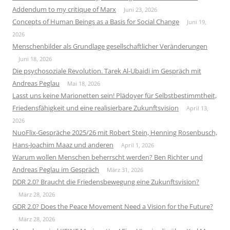
Addendum to my critique of Marx
Juni 23, 2026
Concepts of Human Beings as a Basis for Social Change
Juni 19,
2026
Menschenbilder als Grundlage gesellschaftlicher Veränderungen
Juni 18, 2026
Die psychosoziale Revolution. Tarek Al-Ubaidi im Gespräch mit
Andreas Peglau
Mai 18, 2026
Lasst uns keine Marionetten sein! Plädoyer für Selbstbestimmtheit,
Friedensfähigkeit und eine realisierbare Zukunftsvision
April 13,
2026
NuoFlix-Gespräche 2025/26 mit Robert Stein, Henning Rosenbusch,
Hans-Joachim Maaz und anderen
April 1, 2026
Warum wollen Menschen beherrscht werden? Ben Richter und
Andreas Peglau im Gespräch
März 31, 2026
DDR 2.0? Braucht die Friedensbewegung eine Zukunftsvision?
März 28, 2026
GDR 2.0? Does the Peace Movement Need a Vision for the Future?
März 28, 2026