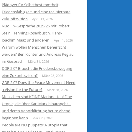
Plädoyer für Selbstbestimmtheit,
Friedensfähigkeit und eine realisierbare
Zukunftsvision
April 13, 2026
NuoFlix-Gespräche 2025/26 mit Robert
Stein, Henning Rosenbusch, Hans-
Joachim Maaz und anderen
April 1, 2026
Warum wollen Menschen beherrscht
werden? Ben Richter und Andreas Peglau
im Gespräch
März 31, 2026
DDR 2.0? Braucht die Friedensbewegung
eine Zukunftsvision?
März 28, 2026
GDR 2.0? Does the Peace Movement Need
a Vision for the Future?
März 28, 2026
Menschen sind KEINE Marionetten! Eine
Utopie, die über Karl Marx hinausgeht –
und deren Verwirklichung heute Abend
beginnen kann
März 20, 2026
People are NO puppets! A utopia that