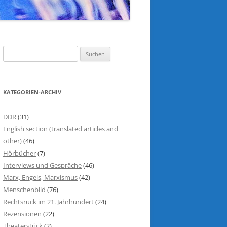
S
u
c
h
KATEGORIEN-ARCHIV
e
n
DDR
(31)
n
English section (translated articles and
a
other)
(46)
c
Hörbücher
(7)
h
Interviews und Gespräche
(46)
:
Marx, Engels, Marxismus
(42)
Menschenbild
(76)
Rechtsruck im 21. Jahrhundert
(24)
Rezensionen
(22)
Theaterstück
(2)