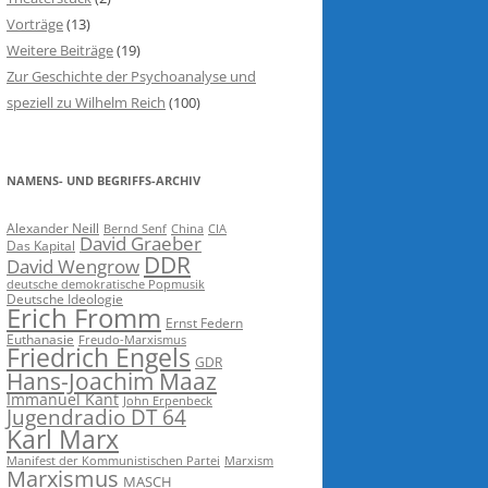
Vorträge
(13)
Weitere Beiträge
(19)
Zur Geschichte der Psychoanalyse und
speziell zu Wilhelm Reich
(100)
NAMENS- UND BEGRIFFS-ARCHIV
Alexander Neill
Bernd Senf
China
CIA
David Graeber
Das Kapital
DDR
David Wengrow
deutsche demokratische Popmusik
Deutsche Ideologie
Erich Fromm
Ernst Federn
Euthanasie
Freudo-Marxismus
Friedrich Engels
GDR
Hans-Joachim Maaz
Immanuel Kant
John Erpenbeck
Jugendradio DT 64
Karl Marx
Manifest der Kommunistischen Partei
Marxism
Marxismus
MASCH