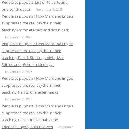
People as puppets. List of 10 parts and
one continuation
November 3, 2025
People as puppets? How Marx and Engels
suppressed the real psyche in their
teaching (complete text and download)
November 2, 2025
People as puppets? How Marx and Engels
suppressed the real psyche in their
teaching, Part 1: Starting points, Max
Stirner and „German Ideology“
November 2, 2025
People as puppets? How Marx and Engels
suppressed the real psyche in their
teaching, Part 2: Character masks
November 2, 2025
People as puppets? How Marx and Engels
suppressed the real psyche in their
teaching, Part 3: Individual scope,
Friedrich Engels, Robert Owen
November