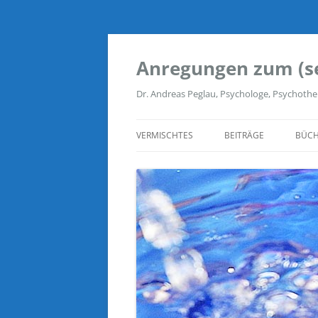
Zum
Inhalt
springen
Anregungen zum (s
Dr. Andreas Peglau, Psychologe, Psychothe
VERMISCHTES
BEITRÄGE
BÜCH