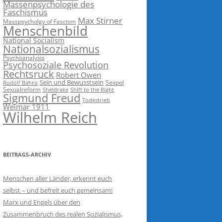
Massenpsychologie des
Faschismus
Max Stirner
Masspsycholgy of Fascism
Menschenbild
National Socialism
Nationalsozialismus
Psychoanalysis
Psychosoziale Revolution
Rechtsruck
Robert Owen
Sein und Bewusstsein
Sexpol
Rudolf Bahro
Sexualreform
Sheldrake
Shift to the Right
Sigmund Freud
Todestrieb
Weimar 1911
Wilhelm Reich
BEITRAGS-ARCHIV
Menschen aller Länder, erkennt euch
selbst – und befreit euch gemeinsam!
Marx und Engels über den
Zusammenbruch des realen Sozialismus,