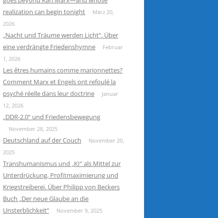
goes beyond Karl Marx—and whose
realization can begin tonight
März 20,
2026
„Nacht und Träume werden Licht“. Über
eine verdrängte Friedenshymne
Februar
1, 2026
Les êtres humains comme marionnettes?
Comment Marx et Engels ont refoulé la
psyché réelle dans leur doctrine
Januar
12, 2026
„DDR-2.0“ und Friedensbewegung
November 28, 2025
Deutschland auf der Couch
November 20,
2025
Transhumanismus und „KI“ als Mittel zur
Unterdrückung, Profitmaximierung und
Kriegstreiberei. Über Philipp von Beckers
Buch „Der neue Glaube an die
Unsterblichkeit“
November 9, 2025