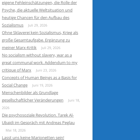
eigene Fehleinschätzungen, die Rolle der
Psyche, die aktuelle Weltsituation und
heutige Chancen für den Aufbau des
Sozialismus
Juli 29, 2026
Ohne Sklaverei kein Sozialismus, Krieg als
große Gesamtaufgabe. Ergänzung zu
meiner Marx-Kritik
Juli 29, 2026
No socialism without slavery, war as a
great communal work. Addendum to my
critique of Marx
Juni 23, 2026
Concepts of Human Beings as a Basis for
Social Change
Juni 19, 2026
Menschenbilder als Grundlage
gesellschaftlicher Veränderungen
Juni 18,
2026
Die psychosoziale Revolution. Tarek Al-
Ubaidi im Gespräch mit Andreas Peglau
Mai 18, 2026
Lasst uns keine Marionetten sein!