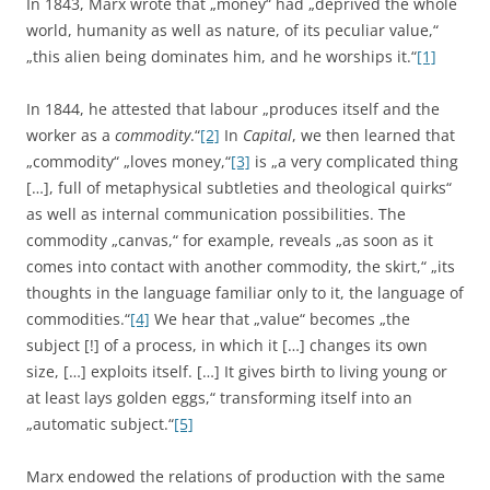
In 1843, Marx wrote that „money“ had „deprived the whole
world, humanity as well as nature, of its peculiar value,“
„this alien being dominates him, and he worships it.“
[1]
In 1844, he attested that labour „produces itself and the
worker as a
commodity
.“
[2]
In
Capital
, we then learned that
„commodity“ „loves money,“
[3]
is „a very complicated thing
[…], full of metaphysical subtleties and theological quirks“
as well as internal communication possibilities. The
commodity „canvas,“ for example, reveals „as soon as it
comes into contact with another commodity, the skirt,“ „its
thoughts in the language familiar only to it, the language of
commodities.“
[4]
We hear that „value“ becomes „the
subject [!] of a process, in which it […] changes its own
size, […] exploits itself. […] It gives birth to living young or
at least lays golden eggs,“ transforming itself into an
„automatic subject.“
[5]
Marx endowed the relations of production with the same