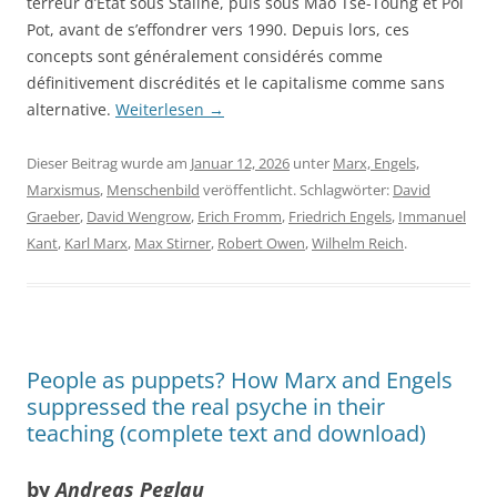
terreur d’État sous Staline, puis sous Mao Tsé-Toung et Pol
Pot, avant de s’effondrer vers 1990. Depuis lors, ces
concepts sont généralement considérés comme
définitivement discrédités et le capitalisme comme sans
alternative.
Weiterlesen
→
Dieser Beitrag wurde am
Januar 12, 2026
unter
Marx, Engels,
Marxismus
,
Menschenbild
veröffentlicht. Schlagwörter:
David
Graeber
,
David Wengrow
,
Erich Fromm
,
Friedrich Engels
,
Immanuel
Kant
,
Karl Marx
,
Max Stirner
,
Robert Owen
,
Wilhelm Reich
.
People as puppets? How Marx and Engels
suppressed the real psyche in their
teaching (complete text and download)
by
Andreas Peglau