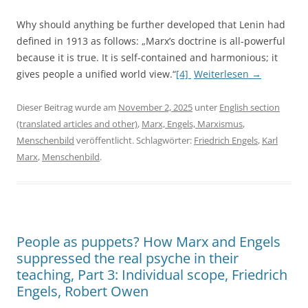
Why should anything be further developed that Lenin had
defined in 1913 as follows: „Marx’s doctrine is all-powerful
because it is true. It is self-contained and harmonious; it
gives people a unified world view.“
[4]
Weiterlesen
→
Dieser Beitrag wurde am
November 2, 2025
unter
English section
(translated articles and other)
,
Marx, Engels, Marxismus
,
Menschenbild
veröffentlicht. Schlagwörter:
Friedrich Engels
,
Karl
Marx
,
Menschenbild
.
People as puppets? How Marx and Engels
suppressed the real psyche in their
teaching, Part 3: Individual scope, Friedrich
Engels, Robert Owen