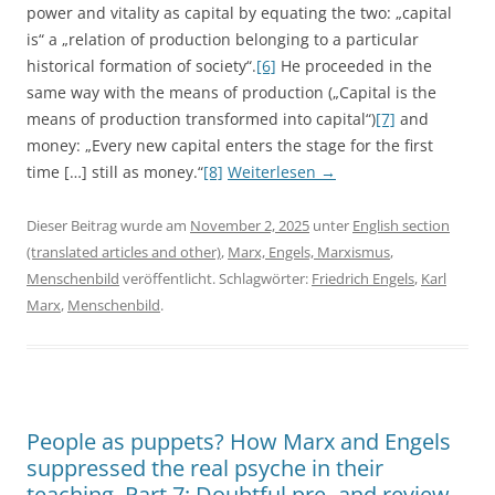
power and vitality as capital by equating the two: „capital
is“ a „relation of production belonging to a particular
historical formation of society“.
[6]
He proceeded in the
same way with the means of production („Capital is the
means of production transformed into capital“)
[7]
and
money: „Every new capital enters the stage for the first
time […] still as money.“
[8]
Weiterlesen
→
Dieser Beitrag wurde am
November 2, 2025
unter
English section
(translated articles and other)
,
Marx, Engels, Marxismus
,
Menschenbild
veröffentlicht. Schlagwörter:
Friedrich Engels
,
Karl
Marx
,
Menschenbild
.
People as puppets? How Marx and Engels
suppressed the real psyche in their
teaching, Part 7: Doubtful pre- and review,