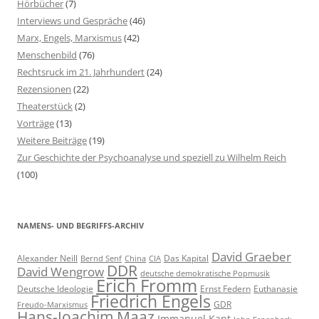
Hörbücher
(7)
c
Interviews und Gespräche
(46)
h
Marx, Engels, Marxismus
(42)
:
Menschenbild
(76)
Rechtsruck im 21. Jahrhundert
(24)
Rezensionen
(22)
Theaterstück
(2)
Vorträge
(13)
Weitere Beiträge
(19)
Zur Geschichte der Psychoanalyse und speziell zu Wilhelm Reich
(100)
NAMENS- UND BEGRIFFS-ARCHIV
David Graeber
Alexander Neill
Das Kapital
Bernd Senf
China
CIA
DDR
David Wengrow
deutsche demokratische Popmusik
Erich Fromm
Deutsche Ideologie
Ernst Federn
Euthanasie
Friedrich Engels
GDR
Freudo-Marxismus
Hans-Joachim Maaz
Immanuel Kant