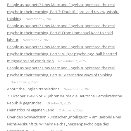
People as puppets? How Marx and Engels suppressed the real
psyche in their teaching, Part 7: Doubtful pre- and review, wishful
thinking
November 2, 2025
People as puppets? How Marx and Engels suppressed the real
psyche in their teaching, Part 8: From Immanuel Kant to child
labour
November 2, 2025
People as puppets? How Marx and Engels suppressed the real
psyche in their teaching, Part 9: Vulgar psychology, half-hearted
mitigations and conclusion
November 2, 2025
People as puppets? How Marx and Engels suppressed the real
psyche in their teaching, Part 10: Alternative ways of thinking
November 2, 2025
About the English translations
November 2, 2025
7. Oktober 1949: Vor 76 Jahren wurde die Deutsche Demokratische
Republik gegründet.
Oktober 9, 2025
Heimatlos im eigenen Land
Oktober 7, 2025
Über den Schwachsinn künstlicher „Intelligenz“ – am Beispiel einer
Nicht-Auskunft zu Wilhelm Reichs „Massenpsychologie des