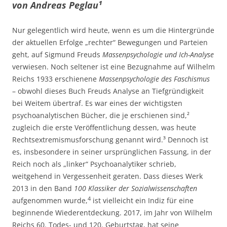
von Andreas Peglau¹
Nur gelegentlich wird heute, wenn es um die Hintergründe
der aktuellen Erfolge „rechter“ Bewegungen und Parteien
geht, auf Sigmund Freuds
Massenpsychologie und Ich-Analyse
verwiesen. Noch seltener ist eine Bezugnahme auf Wilhelm
Reichs 1933 erschienene
Massenpsychologie des Faschismus
– obwohl dieses Buch Freuds Analyse an Tiefgründigkeit
bei Weitem übertraf. Es war eines der wichtigsten
psychoanalytischen Bücher, die je erschienen sind,²
zugleich die erste Veröffentlichung dessen, was heute
Rechtsextremismusforschung genannt wird.³ Dennoch ist
es, insbesondere in seiner ursprünglichen Fassung, in der
Reich noch als „linker“ Psychoanalytiker schrieb,
weitgehend in Vergessenheit geraten. Dass dieses Werk
2013 in den Band
100 Klassiker der Sozialwissenschaften
4
aufgenommen wurde,
ist vielleicht ein Indiz für eine
beginnende Wiederentdeckung. 2017, im Jahr von Wilhelm
Reichs 60. Todes- und 120. Geburtstag, hat seine