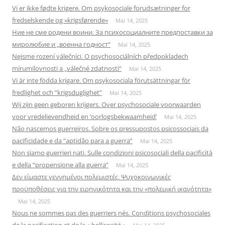
Vi er ikke fødte krigere. Om psykosociale forudsætninger for
fredselskende og »krigsførende«
Mai 14, 2025
Ние не сме родени воини. За психосоциалните предпоставки за
миролюбие и „военна годност“
Mai 14, 2025
Nejsme rození válečníci. O psychosociálních předpokladech
mírumilovnosti a „válečné zdatnosti“
Mai 14, 2025
Vi är inte födda krigare. Om psykosociala förutsättningar för
fredlighet och ”krigsduglighet”
Mai 14, 2025
Wij zijn geen geboren krijgers. Over psychosociale voorwaarden
voor vredelievendheid en ‘oorlogsbekwaamheid’
Mai 14, 2025
Não nascemos guerreiros. Sobre os pressupostos psicossociais da
pacificidade e da “aptidão para a guerra”
Mai 14, 2025
Non siamo guerrieri nati. Sulle condizioni psicosociali della pacificità
e della “propensione alla guerra”
Mai 14, 2025
Δεν είμαστε γεννημένοι πολεμιστές. Ψυχοκοινωνικές
προϋποθέσεις για την ειρηνικότητα και την «πολεμική ικανότητα»
Mai 14, 2025
Nous ne sommes pas des guerriers nés. Conditions psychosociales