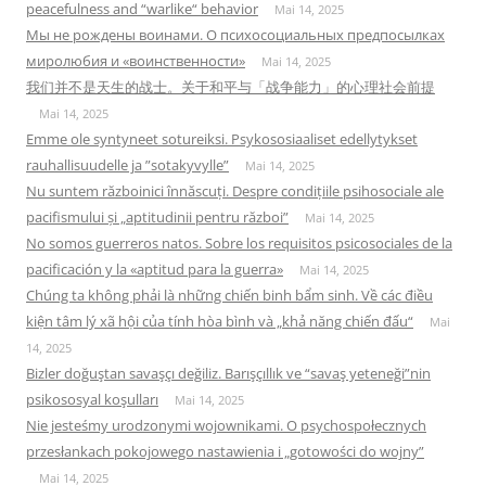
peacefulness and “warlike“ behavior
Mai 14, 2025
Мы не рождены воинами. О психосоциальных предпосылках
миролюбия и «воинственности»
Mai 14, 2025
我们并不是天生的战士。关于和平与「战争能力」的心理社会前提
Mai 14, 2025
Emme ole syntyneet sotureiksi. Psykososiaaliset edellytykset
rauhallisuudelle ja ”sotakyvylle”
Mai 14, 2025
Nu suntem războinici înnăscuți. Despre condițiile psihosociale ale
pacifismului și „aptitudinii pentru război”
Mai 14, 2025
No somos guerreros natos. Sobre los requisitos psicosociales de la
pacificación y la «aptitud para la guerra»
Mai 14, 2025
Chúng ta không phải là những chiến binh bẩm sinh. Về các điều
kiện tâm lý xã hội của tính hòa bình và „khả năng chiến đấu“
Mai
14, 2025
Bizler doğuştan savaşçı değiliz. Barışçıllık ve “savaş yeteneği”nin
psikososyal koşulları
Mai 14, 2025
Nie jesteśmy urodzonymi wojownikami. O psychospołecznych
przesłankach pokojowego nastawienia i „gotowości do wojny”
Mai 14, 2025