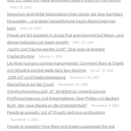
GDR 2.0? Does the Peace Movement Need a Vision for the Future?
März 28, 2026
Menschen sind KEINE Marionetten! Eine Utopie, die über Karl Marx
hinausgeht – und deren Verwirklichung heute Abend beginnen
kann
März 20, 2026
People are NO puppets! A utopia that goes beyond Karl Marx—and
whose realization can begin tonight
März 20, 2026
„Nacht und Träume werden Licht“. Über eine verdrängte
Friedenshymne
Februar 1, 2026
Les êtres humains comme marionnettes? Comment Marx et Engels
ont refoulé la psyché réelle dans leur doctrine
Januar 12, 2026
„DDR-2.0“ und Friedensbewegung
November 28, 2025
Deutschland auf der Couch
November 20, 2025
Transhumanismus und „KI“ als Mittel zur Unterdrückung,
Profitmaximierung und Kriegstreiberei. Über Philipp von Beckers
Buch „Der neue Glaube an die Unsterblichkeit“
November 9, 2025
People as puppets. List of 10 parts and one continuation
November 3, 2025
People as puppets? How Marx and Engels suppressed the real