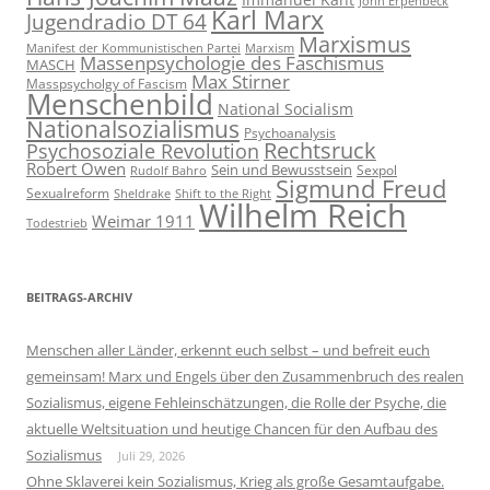
John Erpenbeck
Karl Marx
Jugendradio DT 64
Marxismus
Manifest der Kommunistischen Partei
Marxism
Massenpsychologie des Faschismus
MASCH
Max Stirner
Masspsycholgy of Fascism
Menschenbild
National Socialism
Nationalsozialismus
Psychoanalysis
Rechtsruck
Psychosoziale Revolution
Robert Owen
Sein und Bewusstsein
Sexpol
Rudolf Bahro
Sigmund Freud
Sexualreform
Sheldrake
Shift to the Right
Wilhelm Reich
Weimar 1911
Todestrieb
BEITRAGS-ARCHIV
Menschen aller Länder, erkennt euch selbst – und befreit euch
gemeinsam! Marx und Engels über den Zusammenbruch des realen
Sozialismus, eigene Fehleinschätzungen, die Rolle der Psyche, die
aktuelle Weltsituation und heutige Chancen für den Aufbau des
Sozialismus
Juli 29, 2026
Ohne Sklaverei kein Sozialismus, Krieg als große Gesamtaufgabe.