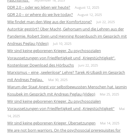
Faschismus“
September 18, 2025
DDR 2.0 – oder wo leben wir heute?
August 12, 2025
GDR 2.0 – or where do we live today?
August 12, 2025
Wie findet man den Weg aus der Komfortzone?
Juli 22, 2025
Autoritär gestört? Über Macht, Gehorsam und die Lehren aus der
Pandemie. Robert Stein und Henning Rosenbusch im Gespräch mit
Andreas Peglau (Video)
Juli 10, 2025
Wir sind keine geborenen Krieger. Zu psychosozialen
Voraussetzungen von Friedfertigkeit und „Kriegstüchtigkeit“.
Kostenloser Download des Hörbuchs
Juni 22, 2025
Marxismus – eine „seelenlose“ Lehre? Tarek Al-Ubaidi im Gespräch
mit Andreas Peglau.
Mai 30, 2025
Warum der Staat Angst vor selbstbewussten Menschen hat. Jasmin
Kosubek im Gespräch mit Andreas Peglau (Video)
Mai 25, 2025
Wir sind keine geborenen Krieger. Zu psychosozialen
Voraussetzungen von Friedfertigkeit und „Kriegstüchtigkeit“
Mai
14, 2025
Wir sind keine geborenen Krieger. Übersetzungen
Mai 14, 2025
We are not born warriors. On the psychosocial prerequisites for