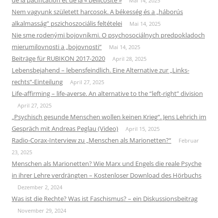
de la pacification et de la « bellicosité »
Mai 14, 2025
Nem vagyunk született harcosok. A békesség és a „háborús
alkalmasság” pszichoszociális feltételei
Mai 14, 2025
Nie sme rodenými bojovníkmi. O psychosociálnych predpokladoch
mierumilovnosti a „bojovnosti“
Mai 14, 2025
Beiträge für RUBIKON 2017-2020
April 28, 2025
Lebensbejahend – lebensfeindlich. Eine Alternative zur „Links-
rechts“-Einteilung
April 27, 2025
Life-affirming – life-averse. An alternative to the “left-right” division
April 27, 2025
„Psychisch gesunde Menschen wollen keinen Krieg“. Jens Lehrich im
Gespräch mit Andreas Peglau (Video)
April 15, 2025
Radio-Corax-Interview zu „Menschen als Marionetten?“
Februar
23, 2025
Menschen als Marionetten? Wie Marx und Engels die reale Psyche
in ihrer Lehre verdrängten – Kostenloser Download des Hörbuchs
Dezember 2, 2024
Was ist die Rechte? Was ist Faschismus? – ein Diskussionsbeitrag
November 29, 2024