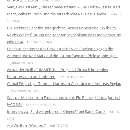
Erfüllung, 5.3.2024
März 5, 2024
Sein, Bewusstsein, „Klassenbewusstsein“ – und Unbewusstes. Karl
Marx, Wilhelm Reich und die tatsächliche Rolle der Psyche
Februar
17, 2024
Die Mehrzahl lebt ihr unterjochtes Dasein unbewusst… Wilhelm
Reichs Weiterführung der „Massenpsychologie des Faschismus“ im
Jahr 1934
Februar 15, 2024
Das Sein bestimmt das Bewusstsein? Vier Einwände gegen die
Antwort, die Karl Marx auf die „Grundfrage der Philosophie“ gab.
Januar 28, 2024
Alexander Neills SUMMERHILL-Projekt. Hörbuch kostenlos
herunterladen und anhören
Januar 19, 2024
Global Empathy – Thomas Harms im Gespräch mit Andreas Peglau
November 26, 2023
Was die Massen zum Faschismus treibt. Ein Beitrag für das Journal
JACOBIN
September 30, 2023
Interview zu „Sind wir geborene Krieger?“ bei Radio Corax
Juli 20,
2023
Are We Born Warriors?
Juli 15, 2023