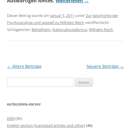
Auswärtigen Amtes.
Weiterlesen
→
Dieser Beitrag wurde am
Januar 5, 2011
unter
Zur Geschichte der
Psychoanalyse und speziell zu Wilhelm Reich
veröffentlicht.
Schlagwörter:
Bettelheim
,
Nationalsozialismus
,
Wilhelm Reich
.
Beitragsnavigation
←
Ältere Beiträge
Neuere Beiträge
→
S
u
c
h
KATEGORIEN-ARCHIV
e
n
DDR
(31)
n
English section (translated articles and other)
(46)
a