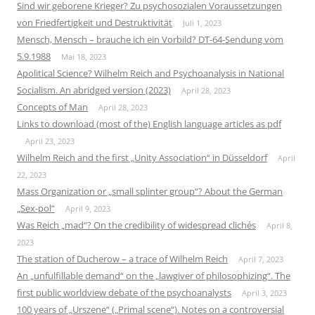
Sind wir geborene Krieger? Zu psychosozialen Voraussetzungen
von Friedfertigkeit und Destruktivität
Juli 1, 2023
Mensch, Mensch – brauche ich ein Vorbild? DT-64-Sendung vom
5.9.1988
Mai 18, 2023
Apolitical Science? Wilhelm Reich and Psychoanalysis in National
Socialism. An abridged version (2023)
April 28, 2023
Concepts of Man
April 28, 2023
Links to download (most of the) English language articles as pdf
April 23, 2023
Wilhelm Reich and the first „Unity Association“ in Düsseldorf
April
22, 2023
Mass Organization or „small splinter group“? About the German
„Sex-pol“
April 9, 2023
Was Reich „mad“? On the credibility of widespread clichés
April 8,
2023
The station of Ducherow – a trace of Wilhelm Reich
April 7, 2023
An „unfulfillable demand“ on the „lawgiver of philosophizing“. The
first public worldview debate of the psychoanalysts
April 3, 2023
100 years of „Urszene“ („Primal scene“). Notes on a controversial