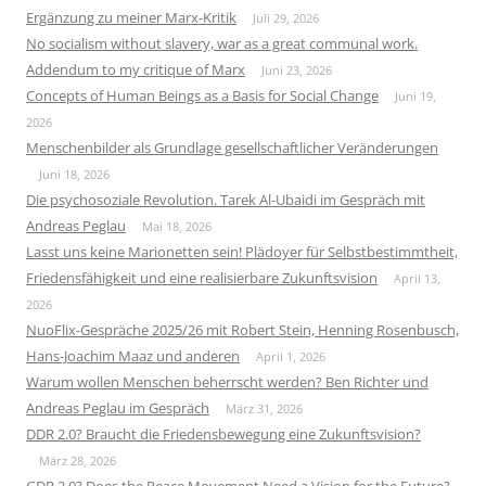
Ergänzung zu meiner Marx-Kritik
Juli 29, 2026
No socialism without slavery, war as a great communal work.
Addendum to my critique of Marx
Juni 23, 2026
Concepts of Human Beings as a Basis for Social Change
Juni 19,
2026
Menschenbilder als Grundlage gesellschaftlicher Veränderungen
Juni 18, 2026
Die psychosoziale Revolution. Tarek Al-Ubaidi im Gespräch mit
Andreas Peglau
Mai 18, 2026
Lasst uns keine Marionetten sein! Plädoyer für Selbstbestimmtheit,
Friedensfähigkeit und eine realisierbare Zukunftsvision
April 13,
2026
NuoFlix-Gespräche 2025/26 mit Robert Stein, Henning Rosenbusch,
Hans-Joachim Maaz und anderen
April 1, 2026
Warum wollen Menschen beherrscht werden? Ben Richter und
Andreas Peglau im Gespräch
März 31, 2026
DDR 2.0? Braucht die Friedensbewegung eine Zukunftsvision?
März 28, 2026