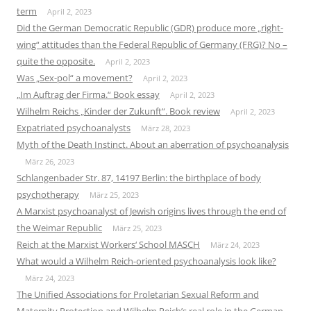
term
April 2, 2023
Did the German Democratic Republic (GDR) produce more „right-
wing“ attitudes than the Federal Republic of Germany (FRG)? No –
quite the opposite.
April 2, 2023
Was „Sex-pol“ a movement?
April 2, 2023
„Im Auftrag der Firma.“ Book essay
April 2, 2023
Wilhelm Reichs „Kinder der Zukunft“. Book review
April 2, 2023
Expatriated psychoanalysts
März 28, 2023
Myth of the Death Instinct. About an aberration of psychoanalysis
März 26, 2023
Schlangenbader Str. 87, 14197 Berlin: the birthplace of body
psychotherapy
März 25, 2023
A Marxist psychoanalyst of Jewish origins lives through the end of
the Weimar Republic
März 25, 2023
Reich at the Marxist Workers‘ School MASCH
März 24, 2023
What would a Wilhelm Reich-oriented psychoanalysis look like?
März 24, 2023
The Unified Associations for Proletarian Sexual Reform and