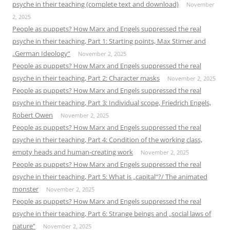
psyche in their teaching (complete text and download)
November
2, 2025
People as puppets? How Marx and Engels suppressed the real
psyche in their teaching, Part 1: Starting points, Max Stirner and
„German Ideology“
November 2, 2025
People as puppets? How Marx and Engels suppressed the real
psyche in their teaching, Part 2: Character masks
November 2, 2025
People as puppets? How Marx and Engels suppressed the real
psyche in their teaching, Part 3: Individual scope, Friedrich Engels,
Robert Owen
November 2, 2025
People as puppets? How Marx and Engels suppressed the real
psyche in their teaching, Part 4: Condition of the working class,
empty heads and human-creating work
November 2, 2025
People as puppets? How Marx and Engels suppressed the real
psyche in their teaching, Part 5: What is „capital“?/ The animated
monster
November 2, 2025
People as puppets? How Marx and Engels suppressed the real
psyche in their teaching, Part 6: Strange beings and „social laws of
nature“
November 2, 2025